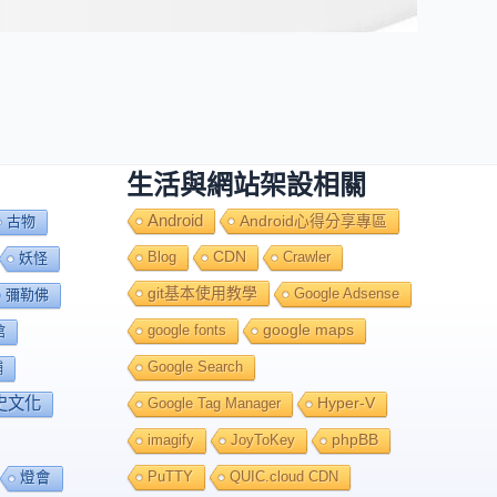
生活與網站架設相關
Android
Android心得分享專區
古物
Blog
CDN
Crawler
妖怪
git基本使用教學
Google Adsense
彌勒佛
google fonts
google maps
館
Google Search
舖
史文化
Google Tag Manager
Hyper-V
imagify
JoyToKey
phpBB
PuTTY
QUIC.cloud CDN
燈會