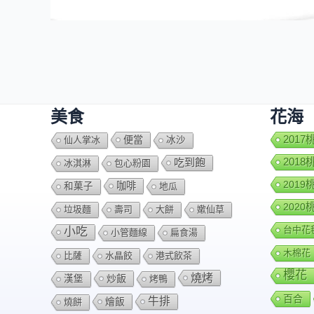
美食
花海
便當
201
仙人掌冰
冰沙
201
吃到飽
冰淇淋
包心粉園
201
咖啡
和菓子
地瓜
202
垃圾麵
壽司
大餅
嫰仙草
台中花
小吃
小管麵線
扁食湯
木棉花
比薩
水晶餃
港式飲茶
櫻花
燒烤
炒飯
漢堡
烤鴨
百合
牛排
燴飯
燒餅