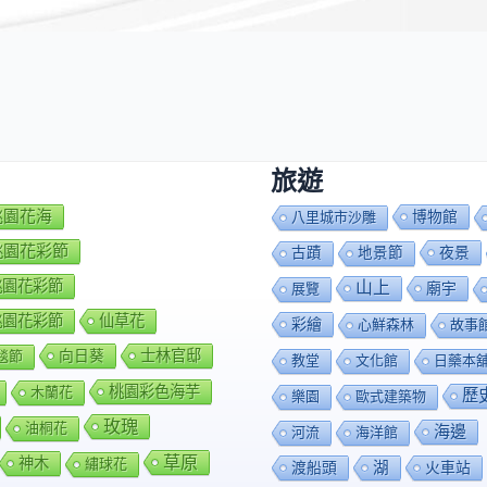
*
旅遊
7桃園花海
博物館
八里城市沙雕
8桃園花彩節
夜景
古蹟
地景節
9桃園花彩節
山上
廟宇
展覽
0桃園花彩節
仙草花
彩繪
心鮮森林
故事
向日葵
士林官邸
毯節
教堂
文化館
日藥本
桃園彩色海芋
木蘭花
歷
樂園
歐式建築物
玫瑰
油桐花
海邊
河流
海洋館
草原
神木
繡球花
渡船頭
湖
火車站