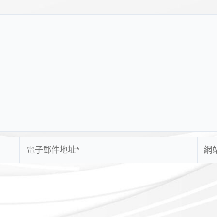
電
網
子
站
郵
網
件
址
地
址