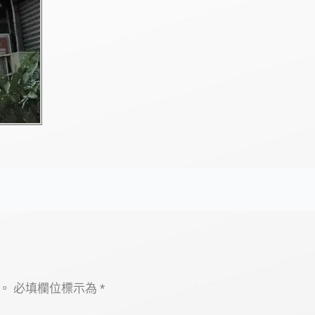
。
必填欄位標示為
*