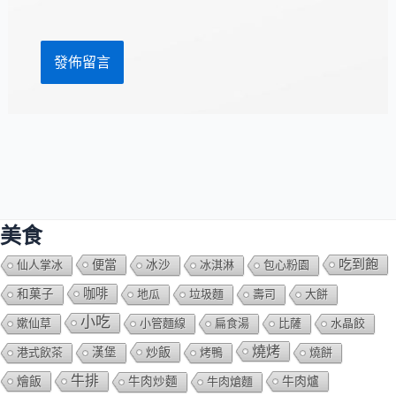
網
*
址
美食
吃到飽
便當
仙人掌冰
冰沙
冰淇淋
包心粉園
咖啡
和菓子
地瓜
垃圾麵
壽司
大餅
小吃
嫰仙草
小管麵線
扁食湯
比薩
水晶餃
燒烤
炒飯
港式飲茶
漢堡
烤鴨
燒餅
牛排
燴飯
牛肉爐
牛肉炒麵
牛肉熗麵