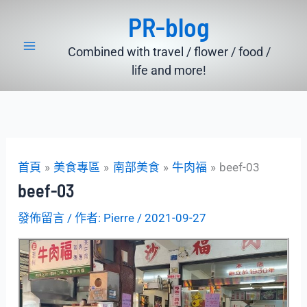
跳
PR-blog
至
主
Combined with travel / flower / food /
要
life and more!
內
容
首頁
美食專區
南部美食
牛肉福
beef-03
beef-03
發佈留言
/ 作者:
Pierre
/
2021-09-27