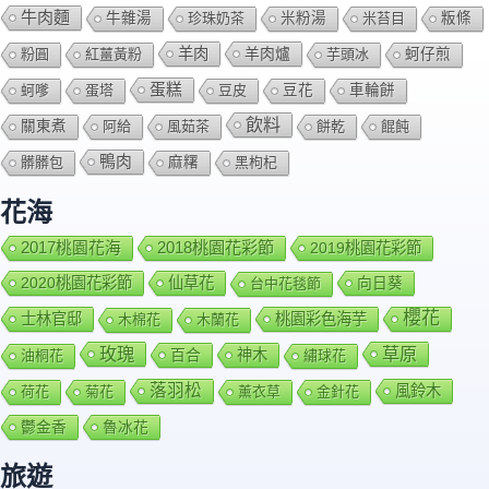
牛肉麵
牛雜湯
珍珠奶茶
米粉湯
米苔目
粄條
羊肉
羊肉爐
粉圓
紅薑黃粉
芋頭冰
蚵仔煎
蛋糕
蚵嗲
蛋塔
豆皮
豆花
車輪餅
飲料
關東煮
阿給
風茹茶
餅乾
餛飩
鴨肉
髒髒包
麻糬
黑枸杞
花海
2018桃園花彩節
2017桃園花海
2019桃園花彩節
2020桃園花彩節
仙草花
向日葵
台中花毯節
櫻花
士林官邸
桃園彩色海芋
木棉花
木蘭花
玫瑰
草原
百合
神木
油桐花
繡球花
落羽松
風鈴木
荷花
菊花
薰衣草
金針花
鬱金香
魯冰花
旅遊