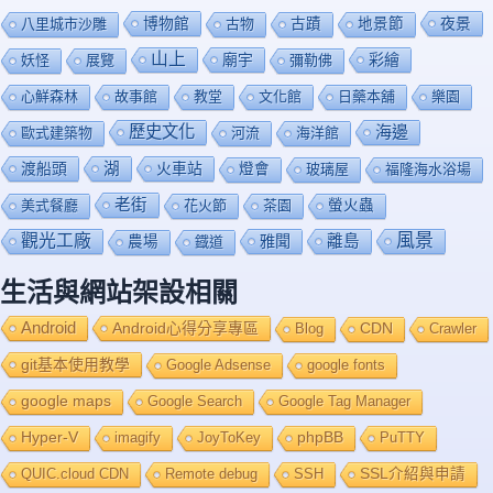
博物館
夜景
八里城市沙雕
古物
古蹟
地景節
山上
廟宇
彩繪
妖怪
展覽
彌勒佛
心鮮森林
故事館
教堂
文化館
日藥本舖
樂園
歷史文化
海邊
歐式建築物
河流
海洋館
渡船頭
湖
火車站
燈會
玻璃屋
福隆海水浴場
老街
美式餐廳
花火節
茶園
螢火蟲
風景
觀光工廠
雅聞
離島
農場
鐡道
生活與網站架設相關
Android
Android心得分享專區
Blog
CDN
Crawler
git基本使用教學
Google Adsense
google fonts
google maps
Google Search
Google Tag Manager
Hyper-V
imagify
JoyToKey
phpBB
PuTTY
QUIC.cloud CDN
Remote debug
SSH
SSL介紹與申請