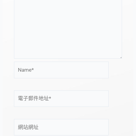
Name*
電
子
郵
件
網
地
站
址