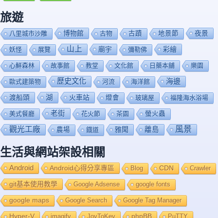
旅遊
博物館
夜景
八里城市沙雕
古物
古蹟
地景節
山上
廟宇
彩繪
妖怪
展覽
彌勒佛
心鮮森林
故事館
教堂
文化館
日藥本舖
樂園
歷史文化
海邊
歐式建築物
河流
海洋館
渡船頭
湖
火車站
燈會
玻璃屋
福隆海水浴場
老街
美式餐廳
花火節
茶園
螢火蟲
風景
觀光工廠
雅聞
離島
農場
鐡道
生活與網站架設相關
Android
Android心得分享專區
Blog
CDN
Crawler
git基本使用教學
Google Adsense
google fonts
google maps
Google Search
Google Tag Manager
Hyper-V
imagify
JoyToKey
phpBB
PuTTY