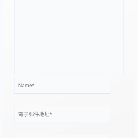
Name*
電
子
郵
件