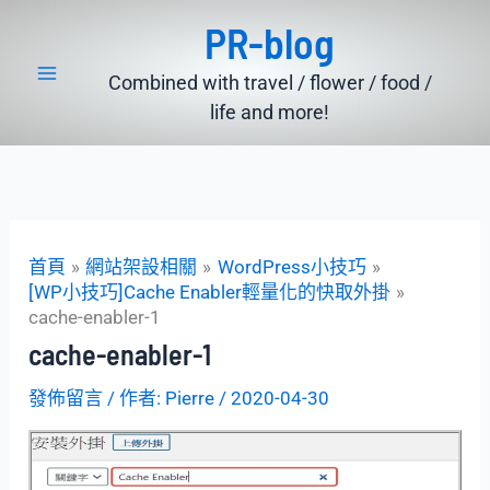
跳
PR-blog
至
主
Combined with travel / flower / food /
要
life and more!
內
容
首頁
網站架設相關
WordPress小技巧
[WP小技巧]Cache Enabler輕量化的快取外掛
cache-enabler-1
cache-enabler-1
發佈留言
/ 作者:
Pierre
/
2020-04-30