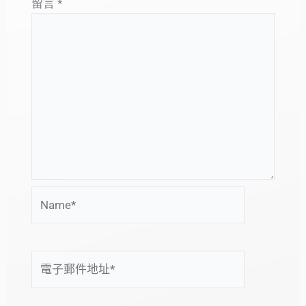
留言
*
Name*
電
子
郵