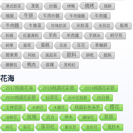
燒烤
炒飯
港式飲茶
漢堡
烤鴨
燒餅
牛排
燴飯
牛肉爐
牛肉炒麵
牛肉熗麵
牛肉麵
牛雜湯
珍珠奶茶
米粉湯
米苔目
粄條
羊肉
羊肉爐
粉圓
紅薑黃粉
芋頭冰
蚵仔煎
蛋糕
蚵嗲
蛋塔
豆皮
豆花
車輪餅
飲料
關東煮
阿給
風茹茶
餅乾
餛飩
鴨肉
髒髒包
麻糬
黑枸杞
花海
2018桃園花彩節
2017桃園花海
2019桃園花彩節
2020桃園花彩節
仙草花
向日葵
台中花毯節
櫻花
士林官邸
桃園彩色海芋
木棉花
木蘭花
玫瑰
草原
百合
神木
油桐花
繡球花
落羽松
風鈴木
荷花
菊花
薰衣草
金針花