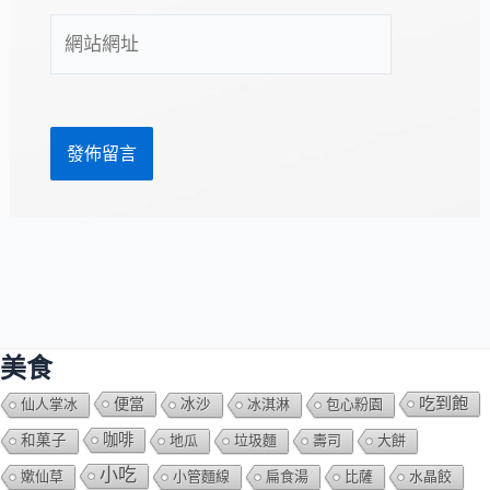
件
網
地
站
址
網
*
址
美食
吃到飽
便當
仙人掌冰
冰沙
冰淇淋
包心粉園
咖啡
和菓子
地瓜
垃圾麵
壽司
大餅
小吃
嫰仙草
小管麵線
扁食湯
比薩
水晶餃