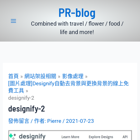
跳
PR-blog
至
主
Combined with travel / flower / food /
要
life and more!
內
容
首頁
網站架設相關
影像處理
[圖片處理]Designify自動去背景與更換背景的線上免
費工具
designify-2
designify-2
發佈留言
/ 作者:
Pierre
/
2021-07-23