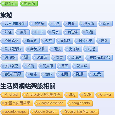
鬱金香
魯冰花
旅遊
博物館
夜景
八里城市沙雕
古物
古蹟
地景節
山上
廟宇
彩繪
妖怪
展覽
彌勒佛
心鮮森林
故事館
教堂
文化館
日藥本舖
樂園
歷史文化
海邊
歐式建築物
河流
海洋館
渡船頭
湖
火車站
燈會
玻璃屋
福隆海水浴場
老街
美式餐廳
花火節
茶園
螢火蟲
風景
觀光工廠
雅聞
離島
農場
鐡道
生活與網站架設相關
Android
Android心得分享專區
Blog
CDN
Crawler
git基本使用教學
Google Adsense
google fonts
google maps
Google Search
Google Tag Manager