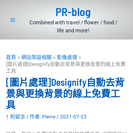
跳
PR-blog
至
主
Combined with travel / flower / food /
要
life and more!
內
容
首頁
網站架設相關
影像處理
[圖片處理]Designify自動去背景與更換背景的線上免費
工具
[圖片處理]Designify自動去背
景與更換背景的線上免費工
具
1 則留言
/ 作者:
Pierre
/
2021-07-23