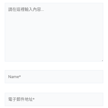
請
在
這
裡
輸
入
內
容...
Name*
電
子