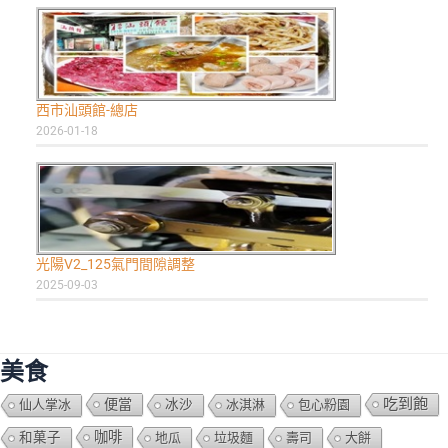
西市汕頭館-總店
2026-01-18
光陽V2_125氣門間隙調整
2025-09-03
美食
吃到飽
便當
仙人掌冰
冰沙
冰淇淋
包心粉園
咖啡
和菓子
地瓜
垃圾麵
壽司
大餅