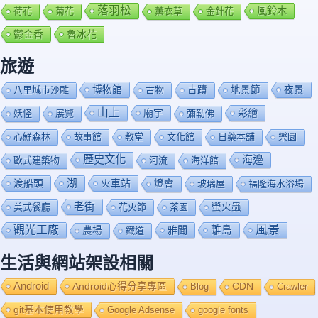
落羽松
風鈴木
荷花
菊花
薰衣草
金針花
鬱金香
魯冰花
旅遊
博物館
夜景
八里城市沙雕
古物
古蹟
地景節
山上
廟宇
彩繪
妖怪
展覽
彌勒佛
心鮮森林
故事館
教堂
文化館
日藥本舖
樂園
歷史文化
海邊
歐式建築物
河流
海洋館
渡船頭
湖
火車站
燈會
玻璃屋
福隆海水浴場
老街
美式餐廳
花火節
茶園
螢火蟲
風景
觀光工廠
雅聞
離島
農場
鐡道
生活與網站架設相關
Android
Android心得分享專區
Blog
CDN
Crawler
git基本使用教學
Google Adsense
google fonts