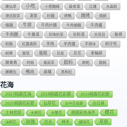
小吃
嫰仙草
小管麵線
扁食湯
比薩
水晶餃
燒烤
炒飯
港式飲茶
漢堡
烤鴨
燒餅
牛排
燴飯
牛肉爐
牛肉炒麵
牛肉熗麵
牛肉麵
牛雜湯
珍珠奶茶
米粉湯
米苔目
粄條
羊肉
羊肉爐
粉圓
紅薑黃粉
芋頭冰
蚵仔煎
蛋糕
蚵嗲
蛋塔
豆皮
豆花
車輪餅
飲料
關東煮
阿給
風茹茶
餅乾
餛飩
鴨肉
髒髒包
麻糬
黑枸杞
花海
2018桃園花彩節
2017桃園花海
2019桃園花彩節
2020桃園花彩節
仙草花
向日葵
台中花毯節
櫻花
士林官邸
桃園彩色海芋
木棉花
木蘭花
玫瑰
草原
百合
神木
油桐花
繡球花