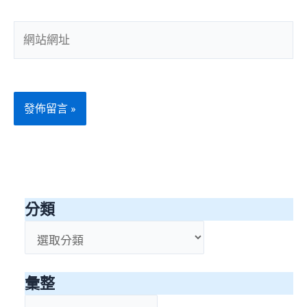
郵
件
網
地
站
址
網
*
址
分類
分
類
彙整
彙