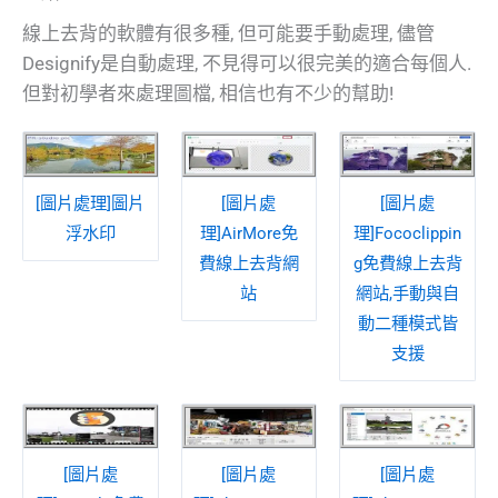
線上去背的軟體有很多種, 但可能要手動處理, 儘管
Designify是自動處理, 不見得可以很完美的適合每個人.
但對初學者來處理圖檔, 相信也有不少的幫助!
[圖片處理]圖片
[圖片處
[圖片處
浮水印
理]AirMore免
理]Fococlippin
費線上去背網
g免費線上去背
站
網站,手動與自
動二種模式皆
支援
[圖片處
[圖片處
[圖片處