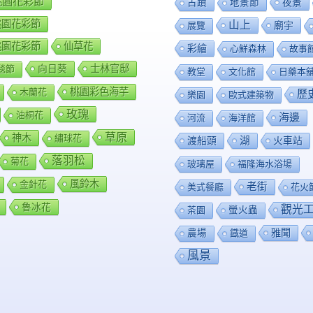
8桃園花彩節
夜景
古蹟
地景節
9桃園花彩節
山上
廟宇
展覽
0桃園花彩節
仙草花
彩繪
心鮮森林
故事
向日葵
士林官邸
毯節
教堂
文化館
日藥本
桃園彩色海芋
木蘭花
歷
樂園
歐式建築物
玫瑰
油桐花
海邊
河流
海洋館
草原
神木
繡球花
渡船頭
湖
火車站
落羽松
菊花
玻璃屋
福隆海水浴場
風鈴木
金針花
老街
美式餐廳
花火
魯冰花
觀光
茶園
螢火蟲
雅聞
農場
鐡道
風景