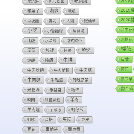
201
吃到飽
冰淇淋
包心粉園
201
咖啡
和菓子
地瓜
202
垃圾麵
壽司
大餅
嫰仙草
台中花
小吃
小管麵線
扁食湯
木棉花
比薩
水晶餃
港式飲茶
櫻花
燒烤
炒飯
漢堡
烤鴨
百合
牛排
燴飯
燒餅
荷花
牛肉爐
牛肉炒麵
牛肉熗麵
薰衣草
牛肉麵
牛雜湯
珍珠奶茶
鬱金香
米粉湯
米苔目
粄條
羊肉
粉圓
紅薑黃粉
羊肉爐
芋頭冰
蚵仔煎
蛋糕
蚵嗲
蛋塔
豆皮
豆花
車輪餅
關東煮