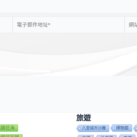
電
網
子
站
郵
網
件
址
地
址
*
旅遊
7桃園花海
博物館
八里城市沙雕