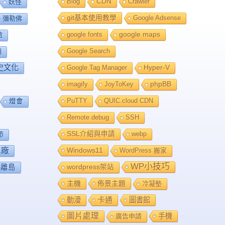
Blog
CDN
Crawler
妖怪
git基本使用教學
Google Adsense
彌勒佛
google fonts
google maps
館
Google Search
舖
史文化
Google Tag Manager
Hyper-V
imagify
JoyToKey
phpBB
PuTTY
QUIC.cloud CDN
燈會
Remote debug
SSH
SSL介紹與申請
webp
節
工廠
Windows11
WordPress 搬家
WP小技巧
離島
wordpress架站
主機
佈景主題
冷凝墊
卡通
動漫
圖書館
圖片處理
手機
廣告申請