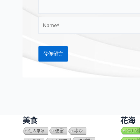
Name*
美食
花海
便當
201
仙人掌冰
冰沙