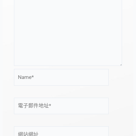
Name*
電
子
郵
件
網
地