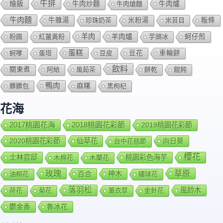
牛排
燴飯
牛肉爐
牛肉炒麵
牛肉熗麵
牛肉麵
牛雜湯
珍珠奶茶
米粉湯
米苔目
粄條
羊肉
羊肉爐
粉圓
紅薑黃粉
芋頭冰
蚵仔煎
蛋糕
蚵嗲
蛋塔
豆皮
豆花
車輪餅
飲料
關東煮
阿給
風茹茶
餅乾
餛飩
鴨肉
髒髒包
麻糬
黑枸杞
花海
2018桃園花彩節
2017桃園花海
2019桃園花彩節
2020桃園花彩節
仙草花
向日葵
台中花毯節
櫻花
士林官邸
桃園彩色海芋
木棉花
木蘭花
玫瑰
草原
百合
神木
油桐花
繡球花
落羽松
風鈴木
荷花
菊花
薰衣草
金針花
鬱金香
魯冰花