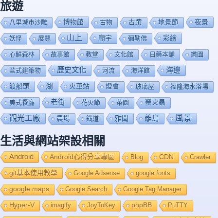
旅遊
博物館
夜景
八里城市沙雕
古物
古蹟
地景節
山上
廟宇
彩繪
妖怪
展覽
彌勒佛
心鮮森林
故事館
教堂
文化館
日藥本舖
樂園
歷史文化
海邊
歐式建築物
河流
海洋館
渡船頭
湖
火車站
燈會
玻璃屋
福隆海水浴場
老街
美式餐廳
花火節
茶園
螢火蟲
風景
觀光工廠
雅聞
離島
農場
鐡道
生活與網站架設相關
Android
Android心得分享專區
Blog
CDN
Crawler
git基本使用教學
Google Adsense
google fonts
google maps
Google Search
Google Tag Manager
Hyper-V
imagify
JoyToKey
phpBB
PuTTY