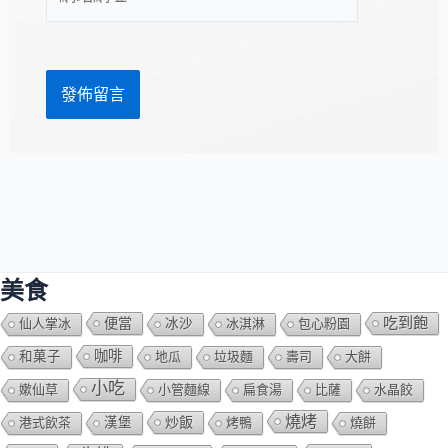
站
址
網
*
址
美食
吃到飽
便當
仙人掌冰
冰沙
冰淇淋
包心粉園
咖啡
和菓子
地瓜
垃圾麵
壽司
大餅
小吃
嫰仙草
小管麵線
扁食湯
比薩
水晶餃
燒烤
炒飯
港式飲茶
漢堡
烤鴨
燒餅