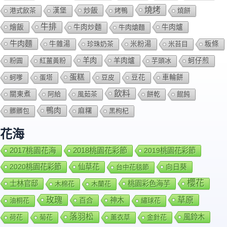
燒烤
炒飯
港式飲茶
漢堡
烤鴨
燒餅
牛排
燴飯
牛肉爐
牛肉炒麵
牛肉熗麵
牛肉麵
牛雜湯
珍珠奶茶
米粉湯
米苔目
粄條
羊肉
羊肉爐
粉圓
紅薑黃粉
芋頭冰
蚵仔煎
蛋糕
蚵嗲
蛋塔
豆皮
豆花
車輪餅
飲料
關東煮
阿給
風茹茶
餅乾
餛飩
鴨肉
髒髒包
麻糬
黑枸杞
花海
2018桃園花彩節
2017桃園花海
2019桃園花彩節
2020桃園花彩節
仙草花
向日葵
台中花毯節
櫻花
士林官邸
桃園彩色海芋
木棉花
木蘭花
玫瑰
草原
百合
神木
油桐花
繡球花
落羽松
風鈴木
荷花
菊花
薰衣草
金針花