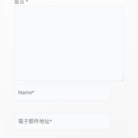
留言
*
Name*
電
子
郵