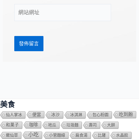
件
網
地
站
址
網
*
址
美食
吃到飽
便當
仙人掌冰
冰沙
冰淇淋
包心粉園
咖啡
和菓子
地瓜
垃圾麵
壽司
大餅
小吃
嫰仙草
小管麵線
扁食湯
比薩
水晶餃