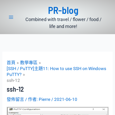
跳
PR-blog
至
主
Combined with travel / flower / food /
要
life and more!
內
容
首頁
教學專區
[SSH / PuTTY]主題11: How to use SSH on Windows
PuTTY?
ssh-12
ssh-12
發佈留言
/ 作者:
Pierre
/
2021-06-10