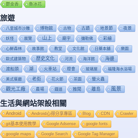
鬱金香
魯冰花
旅遊
博物館
夜景
八里城市沙雕
古物
古蹟
地景節
山上
廟宇
彩繪
妖怪
展覽
彌勒佛
心鮮森林
故事館
教堂
文化館
日藥本舖
樂園
歷史文化
海邊
歐式建築物
河流
海洋館
渡船頭
湖
火車站
燈會
玻璃屋
福隆海水浴場
老街
美式餐廳
花火節
茶園
螢火蟲
風景
觀光工廠
雅聞
離島
農場
鐡道
生活與網站架設相關
Android
Android心得分享專區
Blog
CDN
Crawler
git基本使用教學
Google Adsense
google fonts
google maps
Google Search
Google Tag Manager