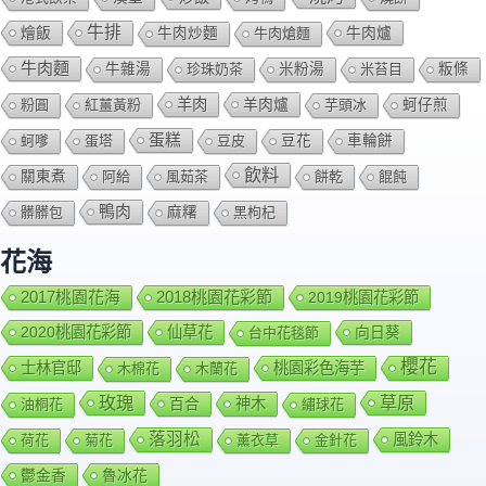
牛排
燴飯
牛肉爐
牛肉炒麵
牛肉熗麵
牛肉麵
牛雜湯
珍珠奶茶
米粉湯
米苔目
粄條
羊肉
羊肉爐
粉圓
紅薑黃粉
芋頭冰
蚵仔煎
蛋糕
蚵嗲
蛋塔
豆皮
豆花
車輪餅
飲料
關東煮
阿給
風茹茶
餅乾
餛飩
鴨肉
髒髒包
麻糬
黑枸杞
花海
2018桃園花彩節
2017桃園花海
2019桃園花彩節
2020桃園花彩節
仙草花
向日葵
台中花毯節
櫻花
士林官邸
桃園彩色海芋
木棉花
木蘭花
玫瑰
草原
百合
神木
油桐花
繡球花
落羽松
風鈴木
荷花
菊花
薰衣草
金針花
鬱金香
魯冰花