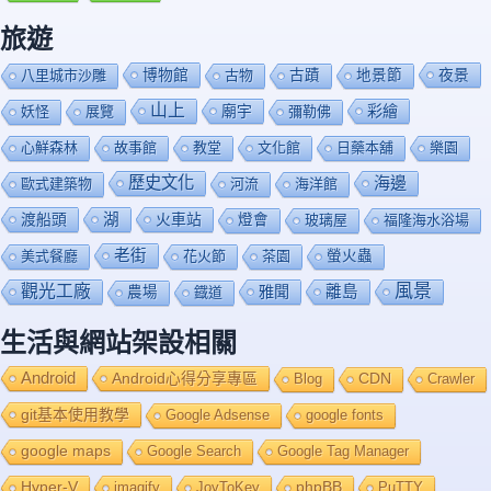
旅遊
博物館
夜景
八里城市沙雕
古物
古蹟
地景節
山上
廟宇
彩繪
妖怪
展覽
彌勒佛
心鮮森林
故事館
教堂
文化館
日藥本舖
樂園
歷史文化
海邊
歐式建築物
河流
海洋館
渡船頭
湖
火車站
燈會
玻璃屋
福隆海水浴場
老街
美式餐廳
花火節
茶園
螢火蟲
風景
觀光工廠
雅聞
離島
農場
鐡道
生活與網站架設相關
Android
Android心得分享專區
Blog
CDN
Crawler
git基本使用教學
Google Adsense
google fonts
google maps
Google Search
Google Tag Manager
Hyper-V
imagify
JoyToKey
phpBB
PuTTY