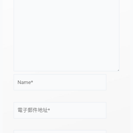
Name*
電
子
郵
件