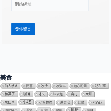
網
地
站
址
網
*
址
美食
吃到飽
便當
仙人掌冰
冰沙
冰淇淋
包心粉園
咖啡
和菓子
地瓜
垃圾麵
壽司
大餅
小吃
嫰仙草
小管麵線
扁食湯
比薩
水晶餃
燒烤
炒飯
港式飲茶
漢堡
烤鴨
燒餅