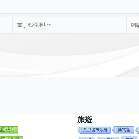
電
網
子
站
郵
網
件
址
地
址
*
旅遊
7桃園花海
博物館
八里城市沙雕