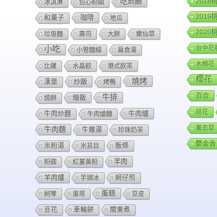
201
吃到飽
冰淇淋
包心粉園
201
咖啡
和菓子
地瓜
202
垃圾麵
壽司
大餅
嫰仙草
台中花
小吃
小管麵線
扁食湯
木棉花
比薩
水晶餃
港式飲茶
櫻花
燒烤
炒飯
漢堡
烤鴨
百合
牛排
燴飯
燒餅
荷花
牛肉爐
牛肉炒麵
牛肉熗麵
薰衣草
牛肉麵
牛雜湯
珍珠奶茶
鬱金香
米粉湯
米苔目
粄條
羊肉
粉圓
紅薑黃粉
羊肉爐
芋頭冰
蚵仔煎
蛋糕
蚵嗲
蛋塔
豆皮
豆花
車輪餅
關東煮