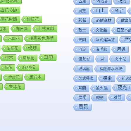
8桃園花彩節
夜景
古蹟
地景節
9桃園花彩節
山上
廟宇
展覽
0桃園花彩節
仙草花
彩繪
心鮮森林
故事
向日葵
士林官邸
毯節
教堂
文化館
日藥本
桃園彩色海芋
木蘭花
歷
樂園
歐式建築物
玫瑰
油桐花
海邊
河流
海洋館
草原
神木
繡球花
渡船頭
湖
火車站
落羽松
菊花
玻璃屋
福隆海水浴場
風鈴木
金針花
老街
美式餐廳
花火
魯冰花
觀光
茶園
螢火蟲
雅聞
農場
鐡道
風景