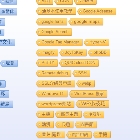
Blog
CDN
Crawler
妖怪
git基本使用教學
Google Adsense
彌勒佛
google fonts
google maps
館
Google Search
舖
史文化
Google Tag Manager
Hyper-V
imagify
JoyToKey
phpBB
PuTTY
QUIC.cloud CDN
燈會
Remote debug
SSH
SSL介紹與申請
webp
節
工廠
Windows11
WordPress 搬家
WP小技巧
離島
wordpress架站
主機
佈景主題
冷凝墊
卡通
動漫
圖書館
圖片處理
手機
廣告申請