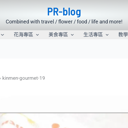
PR-blog
Combined with travel / flower / food / life and more!
花海專區
美食專區
生活專區
教
kinmen-gourmet-19