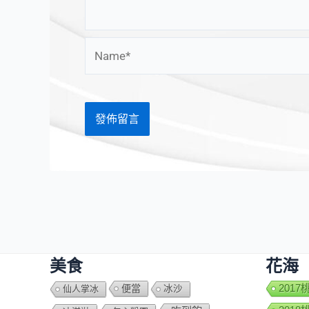
Name*
美食
花海
便當
201
仙人掌冰
冰沙