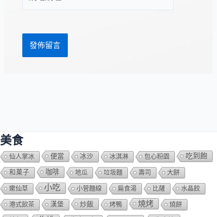
站
址
網
*
址
美食
吃到飽
便當
仙人掌冰
冰沙
冰淇淋
包心粉園
咖啡
和菓子
地瓜
垃圾麵
壽司
大餅
小吃
嫰仙草
小管麵線
扁食湯
比薩
水晶餃
燒烤
炒飯
港式飲茶
漢堡
烤鴨
燒餅