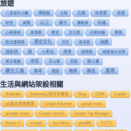
旅遊
博物館
夜景
八里城市沙雕
古物
古蹟
地景節
山上
廟宇
彩繪
妖怪
展覽
彌勒佛
心鮮森林
故事館
教堂
文化館
日藥本舖
樂園
歷史文化
海邊
歐式建築物
河流
海洋館
渡船頭
湖
火車站
燈會
玻璃屋
福隆海水浴場
老街
美式餐廳
花火節
茶園
螢火蟲
風景
觀光工廠
雅聞
離島
農場
鐡道
生活與網站架設相關
Android
Android心得分享專區
Blog
CDN
Crawler
git基本使用教學
Google Adsense
google fonts
google maps
Google Search
Google Tag Manager
Hyper-V
imagify
JoyToKey
phpBB
PuTTY