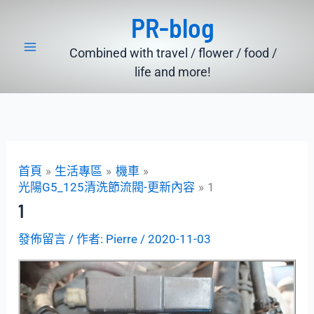
跳
PR-blog
至
主
Combined with travel / flower / food /
要
life and more!
內
容
首頁
生活專區
機車
光陽G5_125清洗節流閥-更新內容
1
1
發佈留言
/ 作者:
Pierre
/
2020-11-03