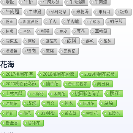
牛排
燴飯
牛肉爐
牛肉炒麵
牛肉熗麵
牛肉麵
牛雜湯
珍珠奶茶
米粉湯
米苔目
粄條
羊肉
羊肉爐
粉圓
紅薑黃粉
芋頭冰
蚵仔煎
蛋糕
蚵嗲
蛋塔
豆皮
豆花
車輪餅
飲料
關東煮
阿給
風茹茶
餅乾
餛飩
鴨肉
髒髒包
麻糬
黑枸杞
花海
2018桃園花彩節
2017桃園花海
2019桃園花彩節
2020桃園花彩節
仙草花
向日葵
台中花毯節
櫻花
士林官邸
桃園彩色海芋
木棉花
木蘭花
玫瑰
草原
百合
神木
油桐花
繡球花
落羽松
風鈴木
荷花
菊花
薰衣草
金針花
鬱金香
魯冰花