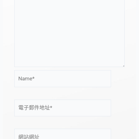
Name*
電
子
郵
件
網
地