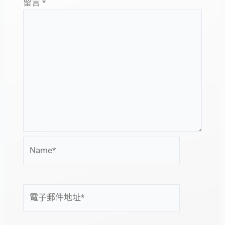
留言
*
Name*
電
子
郵