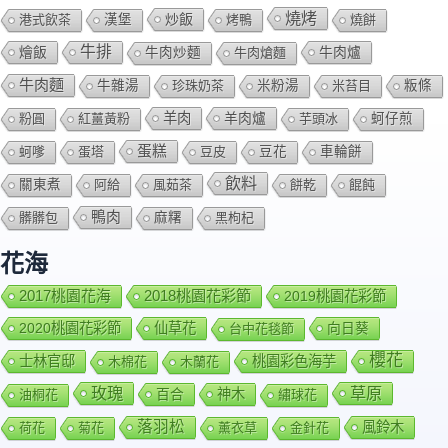
燒烤
炒飯
港式飲茶
漢堡
烤鴨
燒餅
牛排
燴飯
牛肉爐
牛肉炒麵
牛肉熗麵
牛肉麵
牛雜湯
珍珠奶茶
米粉湯
米苔目
粄條
羊肉
羊肉爐
粉圓
紅薑黃粉
芋頭冰
蚵仔煎
蛋糕
蚵嗲
蛋塔
豆皮
豆花
車輪餅
飲料
關東煮
阿給
風茹茶
餅乾
餛飩
鴨肉
髒髒包
麻糬
黑枸杞
花海
2018桃園花彩節
2017桃園花海
2019桃園花彩節
2020桃園花彩節
仙草花
向日葵
台中花毯節
櫻花
士林官邸
桃園彩色海芋
木棉花
木蘭花
玫瑰
草原
百合
神木
油桐花
繡球花
落羽松
風鈴木
荷花
菊花
薰衣草
金針花