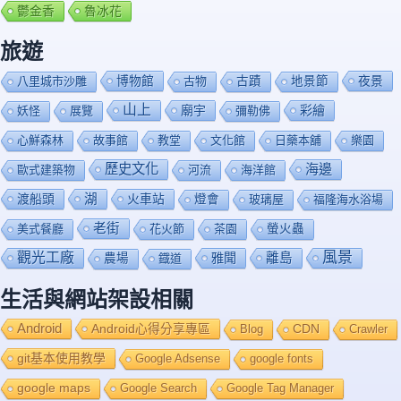
鬱金香
魯冰花
旅遊
博物館
夜景
八里城市沙雕
古物
古蹟
地景節
山上
廟宇
彩繪
妖怪
展覽
彌勒佛
心鮮森林
故事館
教堂
文化館
日藥本舖
樂園
歷史文化
海邊
歐式建築物
河流
海洋館
渡船頭
湖
火車站
燈會
玻璃屋
福隆海水浴場
老街
美式餐廳
花火節
茶園
螢火蟲
風景
觀光工廠
雅聞
離島
農場
鐡道
生活與網站架設相關
Android
Android心得分享專區
Blog
CDN
Crawler
git基本使用教學
Google Adsense
google fonts
google maps
Google Search
Google Tag Manager