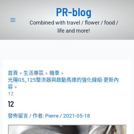
跳
PR-blog
至
主
Combined with travel / flower / food /
要
life and more!
內
容
首頁
生活專區
機車
光陽G5_125整流器與啟動馬達的強化線組-更新內
容
12
12
發佈留言
/ 作者:
Pierre
/
2021-05-18