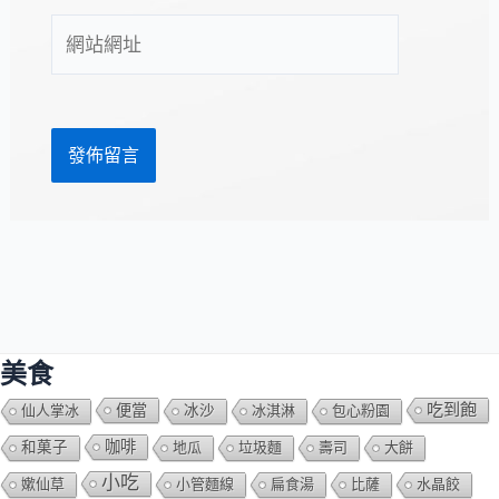
件
網
地
站
址
網
*
址
美食
吃到飽
便當
仙人掌冰
冰沙
冰淇淋
包心粉園
咖啡
和菓子
地瓜
垃圾麵
壽司
大餅
小吃
嫰仙草
小管麵線
扁食湯
比薩
水晶餃