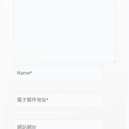
Name*
電
子
郵
件
網
地