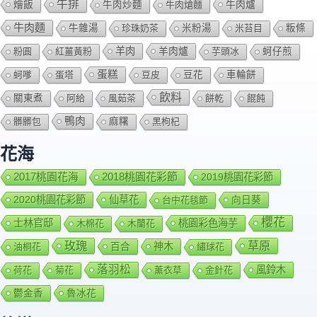
牛排
燴飯
牛肉爐
牛肉炒麵
牛肉熗麵
牛肉麵
牛雜湯
珍珠奶茶
米粉湯
米苔目
粄條
羊肉
羊肉爐
粉圓
紅薑黃粉
芋頭冰
蚵仔煎
蛋糕
蚵嗲
蛋塔
豆皮
豆花
車輪餅
飲料
關東煮
阿給
風茹茶
餅乾
餛飩
鴨肉
髒髒包
麻糬
黑枸杞
花海
2018桃園花彩節
2017桃園花海
2019桃園花彩節
2020桃園花彩節
仙草花
向日葵
台中花毯節
櫻花
士林官邸
桃園彩色海芋
木棉花
木蘭花
玫瑰
草原
百合
神木
油桐花
繡球花
落羽松
風鈴木
荷花
菊花
薰衣草
金針花
鬱金香
魯冰花