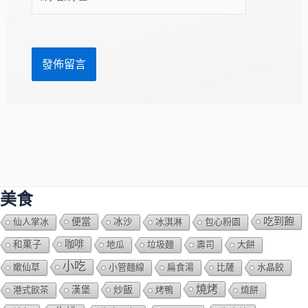
站
址
網
*
址
美食
吃到飽
便當
仙人掌冰
冰沙
冰淇淋
包心粉園
咖啡
和菓子
地瓜
垃圾麵
壽司
大餅
小吃
嫰仙草
小管麵線
扁食湯
比薩
水晶餃
燒烤
炒飯
港式飲茶
漢堡
烤鴨
燒餅