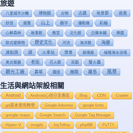
旅遊
博物館
夜景
八里城市沙雕
古物
古蹟
地景節
山上
廟宇
彩繪
妖怪
展覽
彌勒佛
心鮮森林
故事館
教堂
文化館
日藥本舖
樂園
歷史文化
海邊
歐式建築物
河流
海洋館
渡船頭
湖
火車站
燈會
玻璃屋
福隆海水浴場
老街
美式餐廳
花火節
茶園
螢火蟲
風景
觀光工廠
雅聞
離島
農場
鐡道
生活與網站架設相關
Android
Android心得分享專區
Blog
CDN
Crawler
git基本使用教學
Google Adsense
google fonts
google maps
Google Search
Google Tag Manager
Hyper-V
imagify
JoyToKey
phpBB
PuTTY