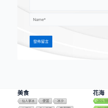
Name*
美食
花海
便當
201
仙人掌冰
冰沙