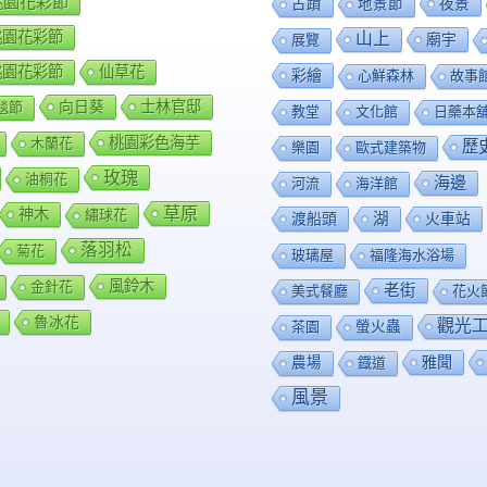
8桃園花彩節
夜景
古蹟
地景節
9桃園花彩節
山上
廟宇
展覽
0桃園花彩節
仙草花
彩繪
心鮮森林
故事
向日葵
士林官邸
毯節
教堂
文化館
日藥本
桃園彩色海芋
木蘭花
歷
樂園
歐式建築物
玫瑰
油桐花
海邊
河流
海洋館
草原
神木
繡球花
渡船頭
湖
火車站
落羽松
菊花
玻璃屋
福隆海水浴場
風鈴木
金針花
老街
美式餐廳
花火
魯冰花
觀光
茶園
螢火蟲
雅聞
農場
鐡道
風景