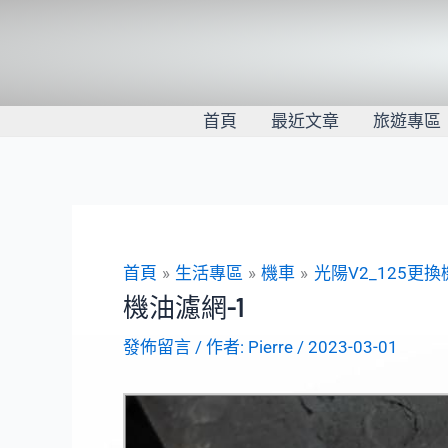
跳
至
主
要
內
首頁
最近文章
旅遊專區
容
首頁
生活專區
機車
光陽V2_125更
機油濾網-1
發佈留言
/ 作者:
Pierre
/
2023-03-01