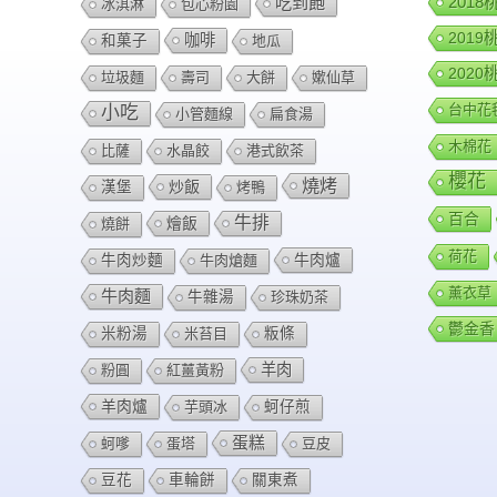
201
吃到飽
冰淇淋
包心粉園
201
咖啡
和菓子
地瓜
202
垃圾麵
壽司
大餅
嫰仙草
台中花
小吃
小管麵線
扁食湯
木棉花
比薩
水晶餃
港式飲茶
櫻花
燒烤
炒飯
漢堡
烤鴨
百合
牛排
燴飯
燒餅
荷花
牛肉爐
牛肉炒麵
牛肉熗麵
薰衣草
牛肉麵
牛雜湯
珍珠奶茶
鬱金香
米粉湯
米苔目
粄條
羊肉
粉圓
紅薑黃粉
羊肉爐
芋頭冰
蚵仔煎
蛋糕
蚵嗲
蛋塔
豆皮
豆花
車輪餅
關東煮