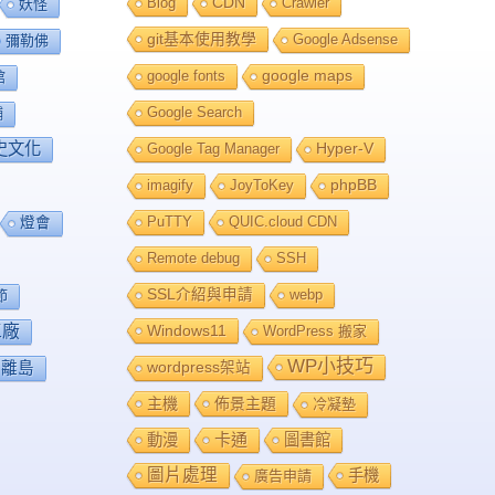
Blog
CDN
Crawler
妖怪
git基本使用教學
Google Adsense
彌勒佛
google fonts
google maps
館
Google Search
舖
史文化
Google Tag Manager
Hyper-V
imagify
JoyToKey
phpBB
PuTTY
QUIC.cloud CDN
燈會
Remote debug
SSH
SSL介紹與申請
webp
節
工廠
Windows11
WordPress 搬家
WP小技巧
離島
wordpress架站
主機
佈景主題
冷凝墊
卡通
動漫
圖書館
圖片處理
手機
廣告申請