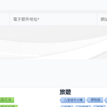
電
網
子
站
郵
網
件
址
地
址
*
旅遊
7桃園花海
博物館
八里城市沙雕