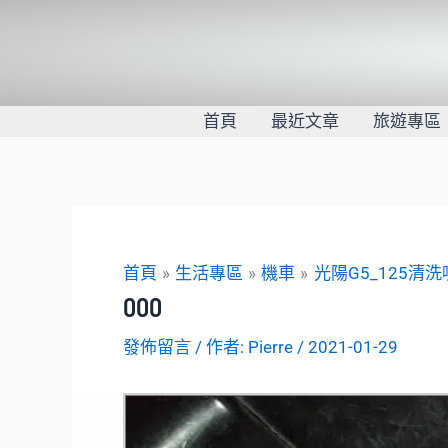
跳
至
主
要
內
首頁
最近文章
旅遊專區
容
首頁
生活專區
機車
光陽G5_125清
000
發佈留言
/ 作者:
Pierre
/
2021-01-29