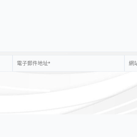
電
網
子
站
郵
網
件
址
地
址
*