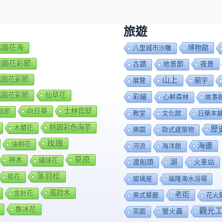
旅遊
7桃園花海
博物館
八里城市沙雕
8桃園花彩節
夜景
古蹟
地景節
9桃園花彩節
山上
廟宇
展覽
0桃園花彩節
仙草花
彩繪
心鮮森林
故事
向日葵
士林官邸
毯節
教堂
文化館
日藥本
桃園彩色海芋
木蘭花
歷
樂園
歐式建築物
玫瑰
油桐花
海邊
河流
海洋館
草原
神木
繡球花
渡船頭
湖
火車站
落羽松
菊花
玻璃屋
福隆海水浴場
風鈴木
金針花
老街
美式餐廳
花火
魯冰花
觀光
茶園
螢火蟲