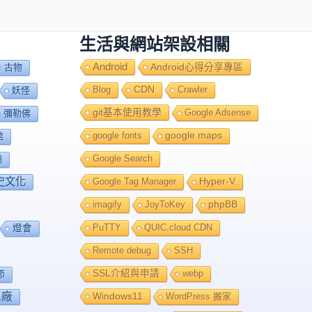
生活與網站架設相關
Android
Android心得分享專區
古物
Blog
CDN
Crawler
妖怪
git基本使用教學
Google Adsense
彌勒佛
google fonts
google maps
館
Google Search
舖
史文化
Google Tag Manager
Hyper-V
imagify
JoyToKey
phpBB
PuTTY
QUIC.cloud CDN
燈會
Remote debug
SSH
SSL介紹與申請
webp
節
工廠
Windows11
WordPress 搬家