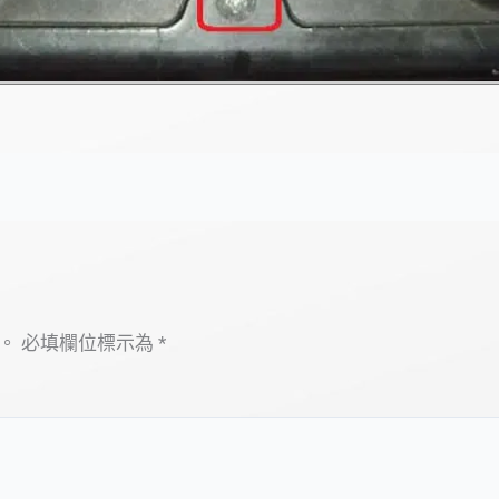
。
必填欄位標示為
*