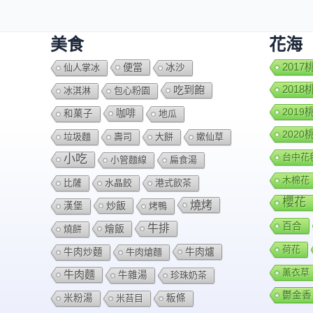
美食
花海
便當
201
仙人掌冰
冰沙
201
吃到飽
冰淇淋
包心粉園
201
咖啡
和菓子
地瓜
202
垃圾麵
壽司
大餅
嫰仙草
台中花
小吃
小管麵線
扁食湯
木棉花
比薩
水晶餃
港式飲茶
櫻花
燒烤
炒飯
漢堡
烤鴨
百合
牛排
燴飯
燒餅
荷花
牛肉爐
牛肉炒麵
牛肉熗麵
薰衣草
牛肉麵
牛雜湯
珍珠奶茶
鬱金香
米粉湯
米苔目
粄條