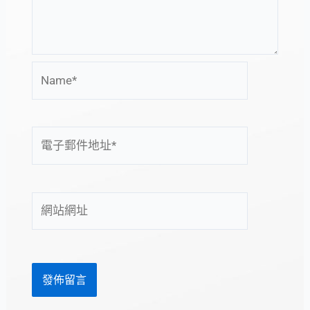
Name*
電
子
郵
件
網
地
站
址
網
*
址