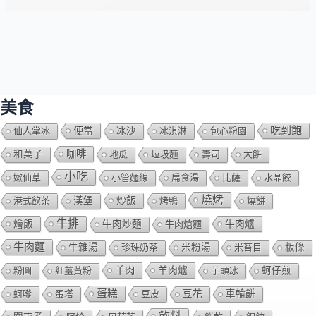
美食
吃到飽
便當
仙人掌冰
冰沙
冰淇淋
包心粉園
咖啡
和菓子
地瓜
垃圾麵
壽司
大餅
小吃
嫰仙草
小管麵線
扁食湯
比薩
水晶餃
燒烤
炒飯
港式飲茶
漢堡
烤鴨
燒餅
牛排
燴飯
牛肉爐
牛肉炒麵
牛肉熗麵
牛肉麵
牛雜湯
珍珠奶茶
米粉湯
米苔目
粄條
羊肉
羊肉爐
粉圓
紅薑黃粉
芋頭冰
蚵仔煎
蛋糕
蚵嗲
蛋塔
豆皮
豆花
車輪餅