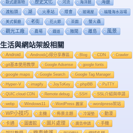
歷史文化
海邊
歐式建築物
河流
海洋館
渡船頭
湖
火車站
燈會
玻璃屋
福隆海水浴場
老街
美式餐廳
花火節
茶園
螢火蟲
風景
觀光工廠
雅聞
離島
農場
鐡道
生活與網站架設相關
Android
Android心得分享專區
Blog
CDN
Crawler
git基本使用教學
Google Adsense
google fonts
google maps
Google Search
Google Tag Manager
Hyper-V
imagify
JoyToKey
phpBB
PuTTY
QUIC.cloud CDN
Remote debug
SSH
SSL介紹與申請
Windows11
webp
WordPress 搬家
wordpress架站
WP小技巧
主機
佈景主題
動漫
冷凝墊
卡通
圖片處理
圖書館
手機
廣告申請
機車維護
架站教學