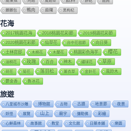
飲料
關東煮
阿給
風茹茶
餅乾
餛飩
鴨肉
髒髒包
麻糬
黑枸杞
花海
2018桃園花彩節
2017桃園花海
2019桃園花彩節
2020桃園花彩節
仙草花
向日葵
台中花毯節
櫻花
士林官邸
桃園彩色海芋
木棉花
木蘭花
玫瑰
草原
百合
神木
油桐花
繡球花
落羽松
風鈴木
荷花
菊花
薰衣草
金針花
鬱金香
魯冰花
旅遊
博物館
夜景
八里城市沙雕
古物
古蹟
地景節
山上
廟宇
彩繪
妖怪
展覽
彌勒佛
心鮮森林
故事館
教堂
文化館
日藥本舖
樂園