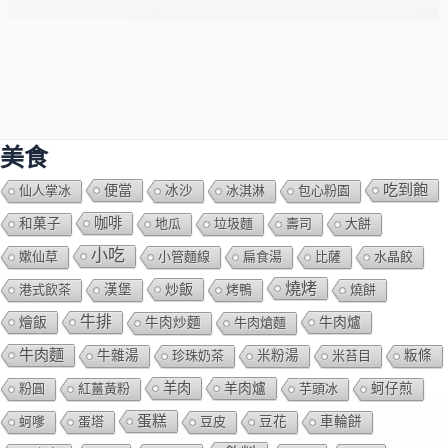
美食
吃到飽
便當
仙人掌冰
冰沙
冰淇淋
包心粉園
咖啡
和菓子
地瓜
垃圾麵
壽司
大餅
小吃
嫰仙草
小管麵線
扁食湯
比薩
水晶餃
燒烤
炒飯
港式飲茶
漢堡
烤鴨
燒餅
牛排
燴飯
牛肉爐
牛肉炒麵
牛肉熗麵
牛肉麵
牛雜湯
珍珠奶茶
米粉湯
米苔目
粄條
羊肉
羊肉爐
粉圓
紅薑黃粉
芋頭冰
蚵仔煎
蛋糕
蚵嗲
蛋塔
豆皮
豆花
車輪餅