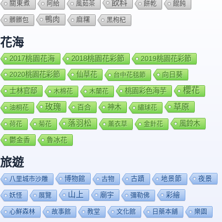
飲料
關東煮
阿給
風茹茶
餅乾
餛飩
鴨肉
髒髒包
麻糬
黑枸杞
花海
2018桃園花彩節
2017桃園花海
2019桃園花彩節
2020桃園花彩節
仙草花
向日葵
台中花毯節
櫻花
士林官邸
桃園彩色海芋
木棉花
木蘭花
玫瑰
草原
百合
神木
油桐花
繡球花
落羽松
風鈴木
荷花
菊花
薰衣草
金針花
鬱金香
魯冰花
旅遊
博物館
夜景
八里城市沙雕
古物
古蹟
地景節
山上
廟宇
彩繪
妖怪
展覽
彌勒佛
心鮮森林
故事館
教堂
文化館
日藥本舖
樂園