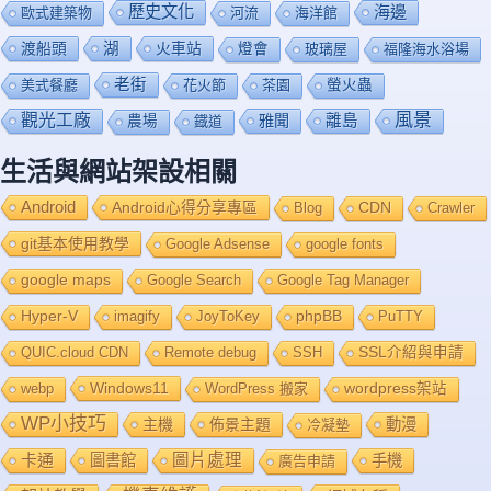
歷史文化
海邊
歐式建築物
河流
海洋館
渡船頭
湖
火車站
燈會
玻璃屋
福隆海水浴場
老街
美式餐廳
花火節
茶園
螢火蟲
風景
觀光工廠
雅聞
離島
農場
鐡道
生活與網站架設相關
Android
Android心得分享專區
Blog
CDN
Crawler
git基本使用教學
Google Adsense
google fonts
google maps
Google Search
Google Tag Manager
Hyper-V
imagify
JoyToKey
phpBB
PuTTY
QUIC.cloud CDN
Remote debug
SSH
SSL介紹與申請
Windows11
webp
WordPress 搬家
wordpress架站
WP小技巧
主機
佈景主題
動漫
冷凝墊
卡通
圖片處理
圖書館
手機
廣告申請