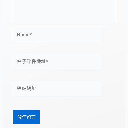
Name*
電
子
郵
件
網
地
站
址
網
*
址