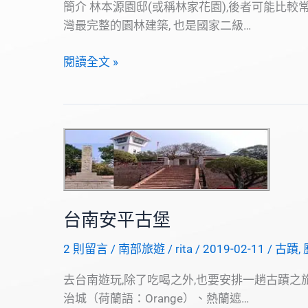
簡介 林本源園邸(或稱林家花園),後者可能比較
灣最完整的園林建築, 也是國家二級…
林
閱讀全文 »
本
源
園
邸
台南安平古堡
2 則留言
/
南部旅遊
/
rita
/
2019-02-11
/
古蹟
,
去台南遊玩,除了吃喝之外,也要安排一趟古蹟之旅
治城（荷蘭語：Orange）、熱蘭遮…