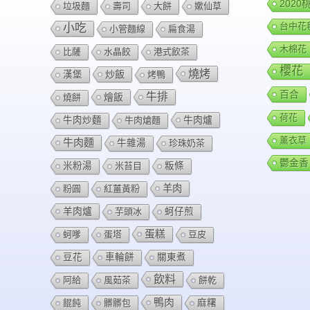
202
垃圾麵
壽司
大餅
嫰仙草
台中花
小吃
小管麵線
扁食湯
木棉花
比薩
水晶餃
港式飲茶
櫻花
燒烤
炒飯
漢堡
烤鴨
百合
牛排
燴飯
燒餅
荷花
牛肉爐
牛肉炒麵
牛肉熗麵
薰衣草
牛肉麵
牛雜湯
珍珠奶茶
鬱金香
米粉湯
米苔目
粄條
羊肉
粉圓
紅薑黃粉
羊肉爐
芋頭冰
蚵仔煎
蛋糕
蚵嗲
蛋塔
豆皮
豆花
車輪餅
關東煮
飲料
阿給
風茹茶
餅乾
鴨肉
餛飩
髒髒包
麻糬