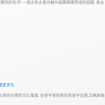
常聽到的名字! 一座古色古香仿蘇州留園興建而成的庭園. 為台
歷史文化
,徜徉台南的文化風情. 在安平老街附近的安平古堡,又稱奧倫