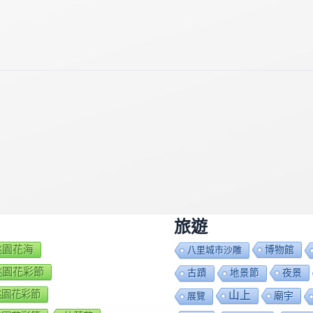
旅遊
7桃園花海
博物館
八里城市沙雕
8桃園花彩節
夜景
古蹟
地景節
9桃園花彩節
山上
廟宇
展覽