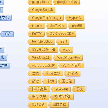
google fonts
google maps
館
Google Search
舖
史文化
Google Tag Manager
Hyper-V
imagify
JoyToKey
phpBB
PuTTY
QUIC.cloud CDN
燈會
Remote debug
SSH
SSL介紹與申請
webp
節
工廠
Windows11
WordPress 搬家
WP小技巧
離島
wordpress架站
主機
佈景主題
冷凝墊
卡通
動漫
圖書館
圖片處理
手機
廣告申請
機車維護
架站教學
網域名稱
測試網站