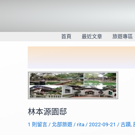
跳
至
主
要
內
首頁
最近文章
旅遊專區
容
林本源園邸
1 則留言
/
北部旅遊
/
rita
/
2022-09-21
/
古蹟
,