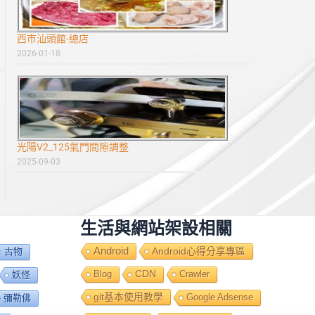
西市汕頭館-總店
2026-01-18
光陽V2_125氣門間隙調整
2025-09-03
生活與網站架設相關
Android
Android心得分享專區
古物
Blog
CDN
Crawler
妖怪
git基本使用教學
Google Adsense
彌勒佛