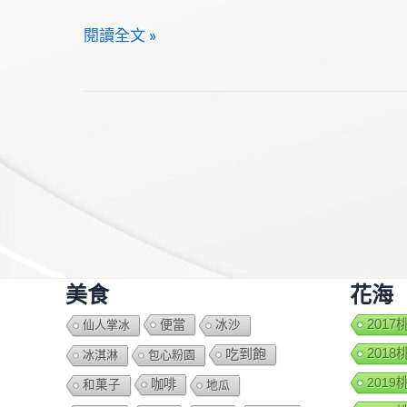
台
閱讀全文 »
南
安
平
古
堡
美食
花海
便當
201
仙人掌冰
冰沙
201
吃到飽
冰淇淋
包心粉園
201
咖啡
和菓子
地瓜