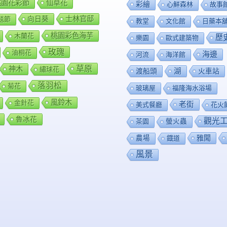
0桃園花彩節
仙草花
彩繪
心鮮森林
故事
向日葵
士林官邸
毯節
教堂
文化館
日藥本
桃園彩色海芋
木蘭花
歷
樂園
歐式建築物
玫瑰
油桐花
海邊
河流
海洋館
草原
神木
繡球花
渡船頭
湖
火車站
落羽松
菊花
玻璃屋
福隆海水浴場
風鈴木
金針花
老街
美式餐廳
花火
魯冰花
觀光
茶園
螢火蟲
雅聞
農場
鐡道
風景