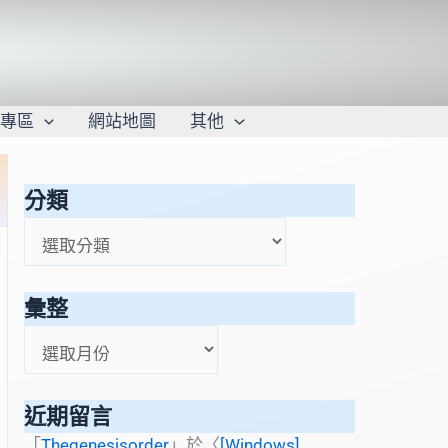
學專區
網站地圖
其他
分類
分
類
彙整
彙
整
近期留言
「
Thegenesisorder
」於〈
[Windows]