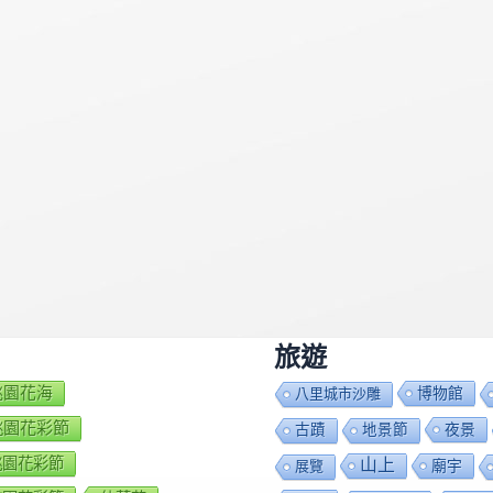
旅遊
7桃園花海
博物館
八里城市沙雕
8桃園花彩節
夜景
古蹟
地景節
9桃園花彩節
山上
廟宇
展覽