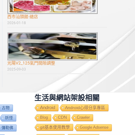
西市汕頭館-總店
2026-01-18
光陽V2_125氣門間隙調整
2025-09-03
生活與網站架設相關
Android
Android心得分享專區
古物
Blog
CDN
Crawler
妖怪
git基本使用教學
Google Adsense
彌勒佛