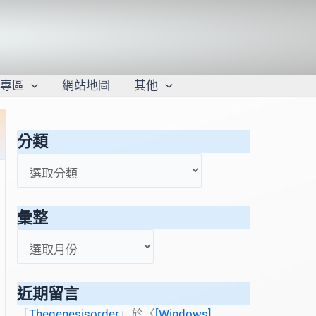
學專區
網站地圖
其他
分類
分
類
彙整
彙
整
近期留言
「
Thegenesisorder
」於〈
[Windows]