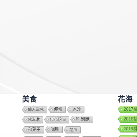
美食
花海
便當
201
仙人掌冰
冰沙
201
吃到飽
冰淇淋
包心粉園
201
咖啡
和菓子
地瓜