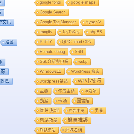
google fonts
google maps
館
Google Search
舖
史文化
Google Tag Manager
Hyper-V
imagify
JoyToKey
phpBB
PuTTY
QUIC.cloud CDN
燈會
Remote debug
SSH
SSL介紹與申請
webp
節
工廠
Windows11
WordPress 搬家
WP小技巧
離島
wordpress架站
主機
佈景主題
冷凝墊
卡通
動漫
圖書館
圖片處理
手機
廣告申請
機車維護
架站教學
網域名稱
測試網站