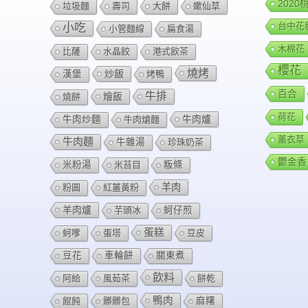
202
垃圾麵
壽司
大餅
嫰仙草
台中花
小吃
小管麵線
扁食湯
木棉花
比薩
水晶餃
港式飲茶
櫻花
燒烤
炒飯
漢堡
烤鴨
百合
牛排
燴飯
燒餅
荷花
牛肉爐
牛肉炒麵
牛肉熗麵
薰衣草
牛肉麵
牛雜湯
珍珠奶茶
鬱金香
米粉湯
米苔目
粄條
羊肉
粉圓
紅薑黃粉
羊肉爐
芋頭冰
蚵仔煎
蛋糕
蚵嗲
蛋塔
豆皮
豆花
車輪餅
關東煮
飲料
阿給
風茹茶
餅乾
鴨肉
餛飩
髒髒包
麻糬