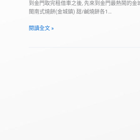
到金門取完租借車之後, 先來到金門最熱鬧的金
閩南式燒餅(金城鎮) 甜/鹹燒餅各1…
金
閱讀全文 »
門-
美
食
篇