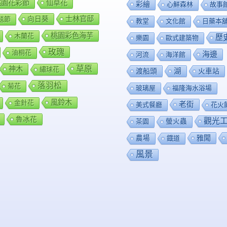
0桃園花彩節
仙草花
彩繪
心鮮森林
故事
向日葵
士林官邸
毯節
教堂
文化館
日藥本
桃園彩色海芋
木蘭花
歷
樂園
歐式建築物
玫瑰
油桐花
海邊
河流
海洋館
草原
神木
繡球花
渡船頭
湖
火車站
落羽松
菊花
玻璃屋
福隆海水浴場
風鈴木
金針花
老街
美式餐廳
花火
魯冰花
觀光
茶園
螢火蟲
雅聞
農場
鐡道
風景