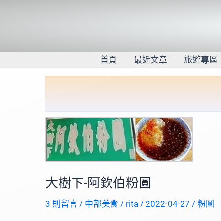
跳
至
主
要
內
首頁
最近文章
旅遊專區
容
大樹下-阿欽伯粉圓
3 則留言
/
中部美食
/
rita
/
2022-04-27
/
粉圓