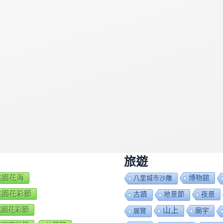
旅遊
7桃園花海
博物館
八里城市沙雕
8桃園花彩節
夜景
古蹟
地景節
9桃園花彩節
山上
廟宇
展覽