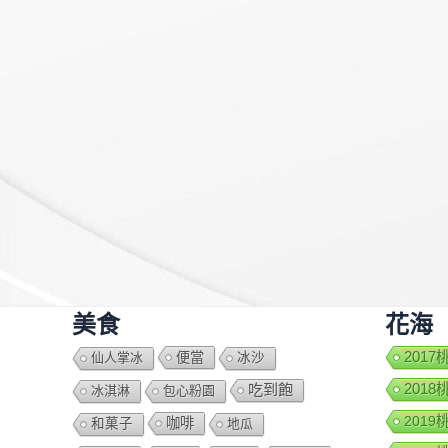
美食
花海
便當
201
仙人掌冰
冰沙
201
吃到飽
冰淇淋
包心粉園
201
咖啡
和菓子
地瓜