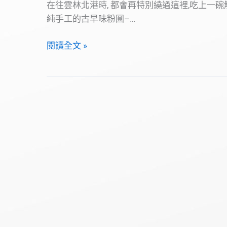
在往雲林北港時, 都會再特別繞過這裡,吃上一碗
純手工的古早味粉圓–…
大
閱讀全文 »
樹
下-
阿
欽
伯
粉
圓