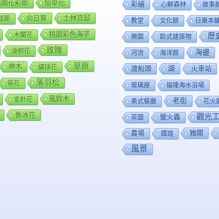
0桃園花彩節
仙草花
彩繪
心鮮森林
故事
向日葵
士林官邸
毯節
教堂
文化館
日藥本
桃園彩色海芋
木蘭花
歷
樂園
歐式建築物
玫瑰
油桐花
海邊
河流
海洋館
草原
神木
繡球花
渡船頭
湖
火車站
落羽松
菊花
玻璃屋
福隆海水浴場
風鈴木
金針花
老街
美式餐廳
花火
魯冰花
觀光
茶園
螢火蟲
雅聞
農場
鐡道
風景