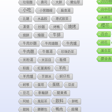
202
垃圾麵
壽司
大餅
嫰仙草
台中花
小吃
小管麵線
扁食湯
木棉花
比薩
水晶餃
港式飲茶
櫻花
燒烤
炒飯
漢堡
烤鴨
百合
牛排
燴飯
燒餅
荷花
牛肉爐
牛肉炒麵
牛肉熗麵
薰衣草
牛肉麵
牛雜湯
珍珠奶茶
鬱金香
米粉湯
米苔目
粄條
羊肉
粉圓
紅薑黃粉
羊肉爐
芋頭冰
蚵仔煎
蛋糕
蚵嗲
蛋塔
豆皮
豆花
車輪餅
關東煮
飲料
阿給
風茹茶
餅乾
鴨肉
餛飩
髒髒包
麻糬