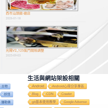
西市汕頭館-總店
2026-01-18
光陽V2_125氣門間隙調整
2025-09-03
生活與網站架設相關
Android
Android心得分享專區
古物
Blog
CDN
Crawler
妖怪
git基本使用教學
Google Adsense
彌勒佛