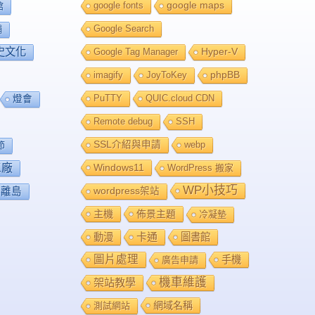
google fonts
google maps
館
Google Search
舖
史文化
Google Tag Manager
Hyper-V
imagify
JoyToKey
phpBB
PuTTY
QUIC.cloud CDN
燈會
Remote debug
SSH
SSL介紹與申請
webp
節
工廠
Windows11
WordPress 搬家
WP小技巧
離島
wordpress架站
主機
佈景主題
冷凝墊
卡通
動漫
圖書館
圖片處理
手機
廣告申請
機車維護
架站教學
網域名稱
測試網站