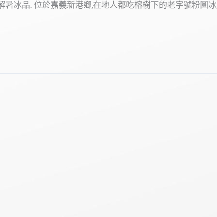
解暑冰品. 位於嘉義新港鄉,在地人都吃榕樹下的老字號粉圓冰