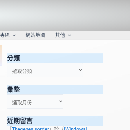
學專區
網站地圖
其他
分類
分
類
彙整
彙
整
近期留言
「
Thegenesisorder
」於〈
[Windows]