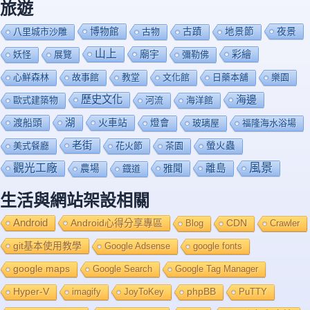
旅遊
博物館
夜景
八里城市沙雕
古物
古蹟
地景節
山上
廟宇
彩繪
妖怪
展覽
彌勒佛
心鮮森林
故事館
教堂
文化館
日藥本舖
樂園
歷史文化
海邊
歐式建築物
河流
海洋館
渡船頭
湖
火車站
燈會
玻璃屋
福隆海水浴場
老街
美式餐廳
花火節
茶園
螢火蟲
風景
觀光工廠
雅聞
離島
農場
鐡道
生活與網站架設相關
Android
Android心得分享專區
Blog
CDN
Crawler
git基本使用教學
Google Adsense
google fonts
google maps
Google Search
Google Tag Manager
Hyper-V
imagify
JoyToKey
phpBB
PuTTY