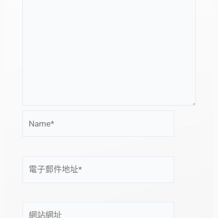
Name*
電
子
郵
件
網
地