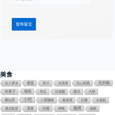
站
址
網
*
址
美食
吃到飽
便當
仙人掌冰
冰沙
冰淇淋
包心粉園
咖啡
和菓子
地瓜
垃圾麵
壽司
大餅
小吃
嫰仙草
小管麵線
扁食湯
比薩
水晶餃
燒烤
炒飯
港式飲茶
漢堡
烤鴨
燒餅