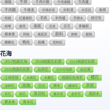
牛排
燴飯
牛肉爐
牛肉炒麵
牛肉熗麵
牛肉麵
牛雜湯
珍珠奶茶
米粉湯
米苔目
粄條
羊肉
羊肉爐
粉圓
紅薑黃粉
芋頭冰
蚵仔煎
蛋糕
蚵嗲
蛋塔
豆皮
豆花
車輪餅
飲料
關東煮
阿給
風茹茶
餅乾
餛飩
鴨肉
髒髒包
麻糬
黑枸杞
花海
2018桃園花彩節
2017桃園花海
2019桃園花彩節
2020桃園花彩節
仙草花
向日葵
台中花毯節
櫻花
士林官邸
桃園彩色海芋
木棉花
木蘭花
玫瑰
草原
百合
神木
油桐花
繡球花
落羽松
風鈴木
荷花
菊花
薰衣草
金針花
鬱金香
魯冰花