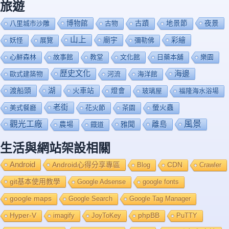
旅遊
博物館
夜景
八里城市沙雕
古物
古蹟
地景節
山上
廟宇
彩繪
妖怪
展覽
彌勒佛
心鮮森林
故事館
教堂
文化館
日藥本舖
樂園
歷史文化
海邊
歐式建築物
河流
海洋館
渡船頭
湖
火車站
燈會
玻璃屋
福隆海水浴場
老街
美式餐廳
花火節
茶園
螢火蟲
風景
觀光工廠
雅聞
離島
農場
鐡道
生活與網站架設相關
Android
Android心得分享專區
Blog
CDN
Crawler
git基本使用教學
Google Adsense
google fonts
google maps
Google Search
Google Tag Manager
Hyper-V
imagify
JoyToKey
phpBB
PuTTY