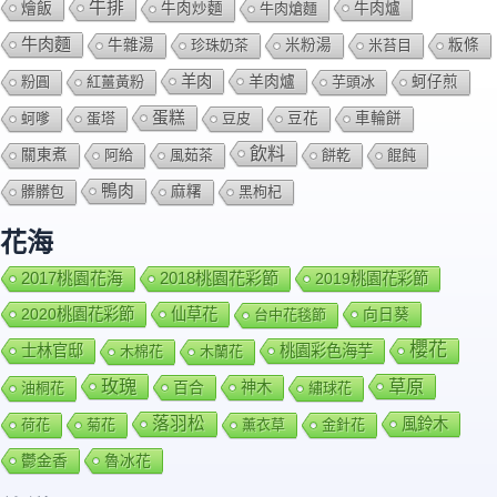
牛排
燴飯
牛肉爐
牛肉炒麵
牛肉熗麵
牛肉麵
牛雜湯
珍珠奶茶
米粉湯
米苔目
粄條
羊肉
羊肉爐
粉圓
紅薑黃粉
芋頭冰
蚵仔煎
蛋糕
蚵嗲
蛋塔
豆皮
豆花
車輪餅
飲料
關東煮
阿給
風茹茶
餅乾
餛飩
鴨肉
髒髒包
麻糬
黑枸杞
花海
2018桃園花彩節
2017桃園花海
2019桃園花彩節
2020桃園花彩節
仙草花
向日葵
台中花毯節
櫻花
士林官邸
桃園彩色海芋
木棉花
木蘭花
玫瑰
草原
百合
神木
油桐花
繡球花
落羽松
風鈴木
荷花
菊花
薰衣草
金針花
鬱金香
魯冰花