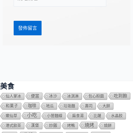
站
址
網
*
址
美食
吃到飽
便當
仙人掌冰
冰沙
冰淇淋
包心粉園
咖啡
和菓子
地瓜
垃圾麵
壽司
大餅
小吃
嫰仙草
小管麵線
扁食湯
比薩
水晶餃
燒烤
炒飯
港式飲茶
漢堡
烤鴨
燒餅