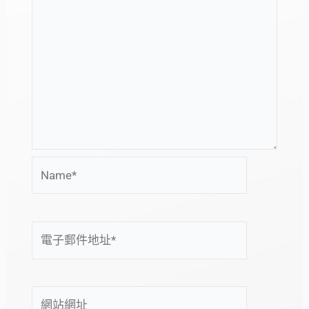
Name*
電
子
郵
件
網
地