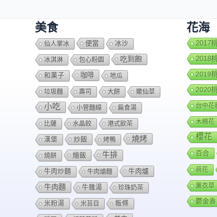
美食
花海
便當
201
仙人掌冰
冰沙
201
吃到飽
冰淇淋
包心粉園
201
咖啡
和菓子
地瓜
202
垃圾麵
壽司
大餅
嫰仙草
台中花
小吃
小管麵線
扁食湯
木棉花
比薩
水晶餃
港式飲茶
櫻花
燒烤
炒飯
漢堡
烤鴨
百合
牛排
燴飯
燒餅
荷花
牛肉爐
牛肉炒麵
牛肉熗麵
薰衣草
牛肉麵
牛雜湯
珍珠奶茶
鬱金香
米粉湯
米苔目
粄條