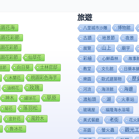
旅遊
7桃園花海
博物館
八里城市沙雕
8桃園花彩節
夜景
古蹟
地景節
9桃園花彩節
山上
廟宇
展覽
0桃園花彩節
仙草花
彩繪
心鮮森林
故事
向日葵
士林官邸
毯節
教堂
文化館
日藥本
桃園彩色海芋
木蘭花
歷
樂園
歐式建築物
玫瑰
油桐花
海邊
河流
海洋館
草原
神木
繡球花
渡船頭
湖
火車站
落羽松
菊花
玻璃屋
福隆海水浴場
風鈴木
金針花
老街
美式餐廳
花火
魯冰花
觀光
茶園
螢火蟲