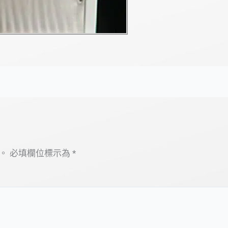
。
必填欄位標示為
*