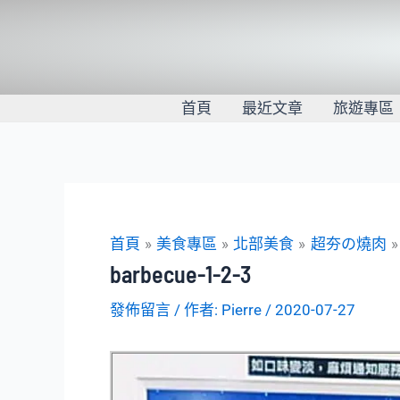
跳
至
主
要
內
首頁
最近文章
旅遊專區
容
首頁
美食專區
北部美食
超夯の燒肉
barbecue-1-2-3
發佈留言
/ 作者:
Pierre
/
2020-07-27