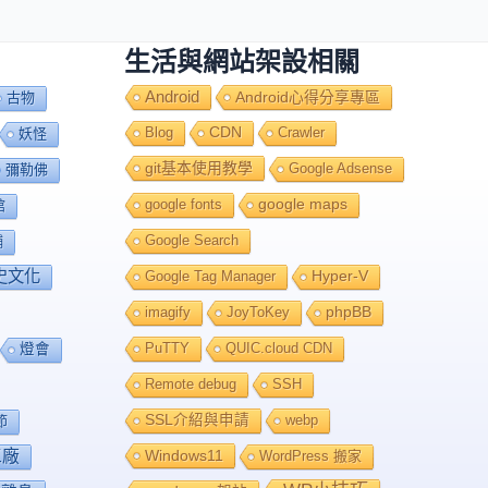
生活與網站架設相關
Android
Android心得分享專區
古物
Blog
CDN
Crawler
妖怪
git基本使用教學
Google Adsense
彌勒佛
google fonts
google maps
館
Google Search
舖
史文化
Google Tag Manager
Hyper-V
imagify
JoyToKey
phpBB
PuTTY
QUIC.cloud CDN
燈會
Remote debug
SSH
SSL介紹與申請
webp
節
工廠
Windows11
WordPress 搬家