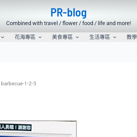
PR-blog
Combined with travel / flower / food / life and more!
花海專區
美食專區
生活專區
教
barbecue-1-2-3