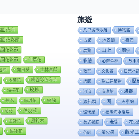
旅遊
7桃園花海
博物館
八里城市沙雕
8桃園花彩節
夜景
古蹟
地景節
9桃園花彩節
山上
廟宇
展覽
0桃園花彩節
仙草花
彩繪
心鮮森林
故事
向日葵
士林官邸
毯節
教堂
文化館
日藥本
桃園彩色海芋
木蘭花
歷
樂園
歐式建築物
玫瑰
油桐花
海邊
河流
海洋館
草原
神木
繡球花
渡船頭
湖
火車站
落羽松
菊花
玻璃屋
福隆海水浴場
風鈴木
金針花
老街
美式餐廳
花火
魯冰花
觀光
茶園
螢火蟲