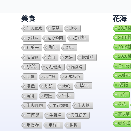
美食
花海
便當
201
仙人掌冰
冰沙
201
吃到飽
冰淇淋
包心粉園
201
咖啡
和菓子
地瓜
202
垃圾麵
壽司
大餅
嫰仙草
台中花
小吃
小管麵線
扁食湯
木棉花
比薩
水晶餃
港式飲茶
櫻花
燒烤
炒飯
漢堡
烤鴨
百合
牛排
燴飯
燒餅
荷花
牛肉爐
牛肉炒麵
牛肉熗麵
薰衣草
牛肉麵
牛雜湯
珍珠奶茶
鬱金香
米粉湯
米苔目
粄條