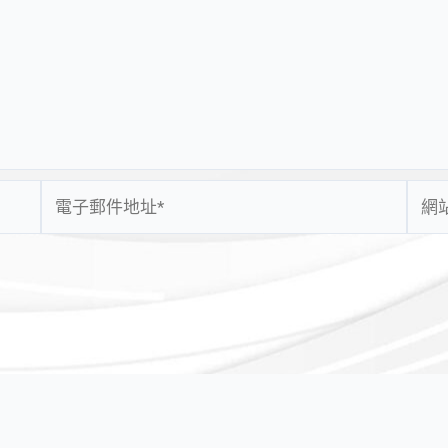
電
網
子
站
郵
網
件
址
地
址
*