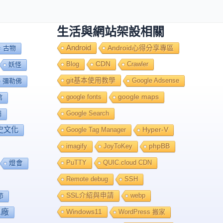
生活與網站架設相關
Android
Android心得分享專區
古物
Blog
CDN
Crawler
妖怪
git基本使用教學
Google Adsense
彌勒佛
google fonts
google maps
館
Google Search
舖
史文化
Google Tag Manager
Hyper-V
imagify
JoyToKey
phpBB
PuTTY
QUIC.cloud CDN
燈會
Remote debug
SSH
SSL介紹與申請
webp
節
工廠
Windows11
WordPress 搬家