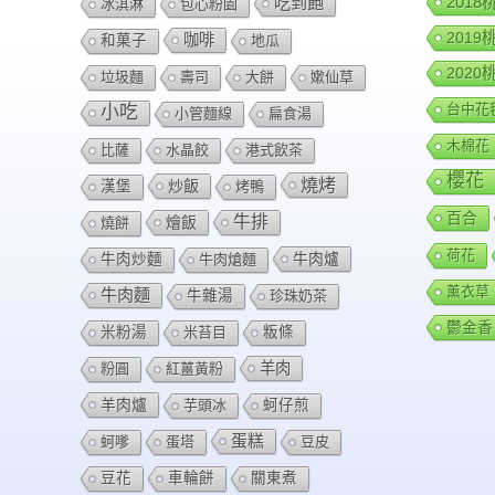
201
吃到飽
冰淇淋
包心粉園
201
咖啡
和菓子
地瓜
202
垃圾麵
壽司
大餅
嫰仙草
台中花
小吃
小管麵線
扁食湯
木棉花
比薩
水晶餃
港式飲茶
櫻花
燒烤
炒飯
漢堡
烤鴨
百合
牛排
燴飯
燒餅
荷花
牛肉爐
牛肉炒麵
牛肉熗麵
薰衣草
牛肉麵
牛雜湯
珍珠奶茶
鬱金香
米粉湯
米苔目
粄條
羊肉
粉圓
紅薑黃粉
羊肉爐
芋頭冰
蚵仔煎
蛋糕
蚵嗲
蛋塔
豆皮
豆花
車輪餅
關東煮