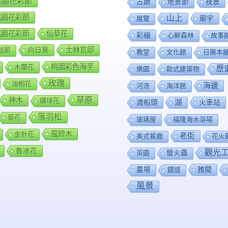
8桃園花彩節
夜景
古蹟
地景節
9桃園花彩節
山上
廟宇
展覽
0桃園花彩節
仙草花
彩繪
心鮮森林
故事
向日葵
士林官邸
毯節
教堂
文化館
日藥本
桃園彩色海芋
木蘭花
歷
樂園
歐式建築物
玫瑰
油桐花
海邊
河流
海洋館
草原
神木
繡球花
渡船頭
湖
火車站
落羽松
菊花
玻璃屋
福隆海水浴場
風鈴木
金針花
老街
美式餐廳
花火
魯冰花
觀光
茶園
螢火蟲
雅聞
農場
鐡道
風景