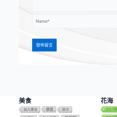
Name*
美食
花海
便當
201
仙人掌冰
冰沙