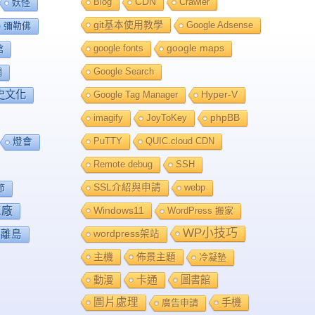
Blog
CDN
Crawler
妖怪
git基本使用教學
Google Adsense
彌勒佛
google fonts
google maps
館
Google Search
舖
史文化
Google Tag Manager
Hyper-V
imagify
JoyToKey
phpBB
PuTTY
QUIC.cloud CDN
燈會
Remote debug
SSH
SSL介紹與申請
webp
節
工廠
Windows11
WordPress 搬家
WP小技巧
離島
wordpress架站
主機
佈景主題
冷凝墊
卡通
動漫
圖書館
圖片處理
手機
廣告申請