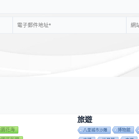
電
網
子
站
郵
網
件
址
地
址
*
旅遊
7桃園花海
博物館
八里城市沙雕