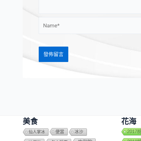
Name*
美食
花海
便當
201
仙人掌冰
冰沙