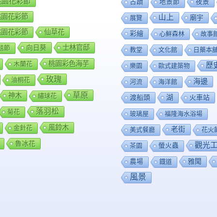
8桃園花彩節
夜景
古蹟
地景節
9桃園花彩節
山上
廟宇
展覽
0桃園花彩節
仙草花
彩繪
心鮮森林
故事
向日葵
士林官邸
毯節
教堂
文化館
日藥本
桃園彩色海芋
木蘭花
歷
樂園
歐式建築物
玫瑰
油桐花
海邊
河流
海洋館
草原
神木
繡球花
渡船頭
湖
火車站
落羽松
菊花
玻璃屋
福隆海水浴場
風鈴木
金針花
老街
美式餐廳
花火
魯冰花
觀光
茶園
螢火蟲
雅聞
農場
鐡道
風景