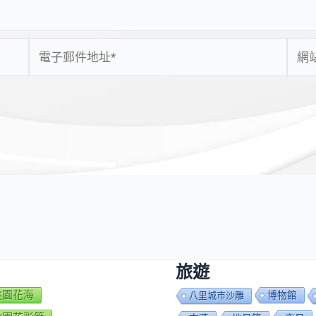
電
網
子
站
郵
網
件
址
地
址
*
旅遊
7桃園花海
博物館
八里城市沙雕