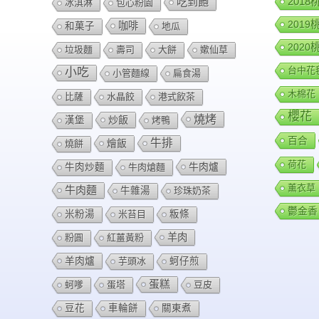
201
吃到飽
冰淇淋
包心粉園
201
咖啡
和菓子
地瓜
202
垃圾麵
壽司
大餅
嫰仙草
台中花
小吃
小管麵線
扁食湯
木棉花
比薩
水晶餃
港式飲茶
櫻花
燒烤
炒飯
漢堡
烤鴨
百合
牛排
燴飯
燒餅
荷花
牛肉爐
牛肉炒麵
牛肉熗麵
薰衣草
牛肉麵
牛雜湯
珍珠奶茶
鬱金香
米粉湯
米苔目
粄條
羊肉
粉圓
紅薑黃粉
羊肉爐
芋頭冰
蚵仔煎
蛋糕
蚵嗲
蛋塔
豆皮
豆花
車輪餅
關東煮