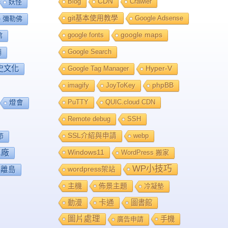
Blog
CDN
Crawler
妖怪
git基本使用教學
Google Adsense
彌勒佛
google fonts
google maps
館
Google Search
舖
史文化
Google Tag Manager
Hyper-V
imagify
JoyToKey
phpBB
PuTTY
QUIC.cloud CDN
燈會
Remote debug
SSH
SSL介紹與申請
webp
節
工廠
Windows11
WordPress 搬家
WP小技巧
離島
wordpress架站
主機
佈景主題
冷凝墊
卡通
動漫
圖書館
圖片處理
手機
廣告申請