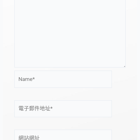
Name*
電
子
郵
件
網
地