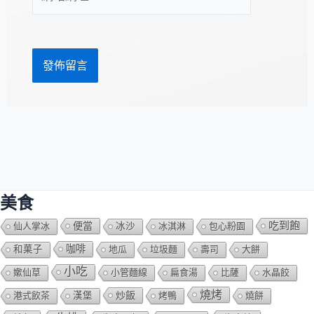
站
址
網
*
址
美食
吃到飽
便當
仙人掌冰
冰沙
冰淇淋
包心粉園
咖啡
和菓子
地瓜
垃圾麵
壽司
大餅
小吃
嫰仙草
小管麵線
扁食湯
比薩
水晶餃
燒烤
炒飯
港式飲茶
漢堡
烤鴨
燒餅