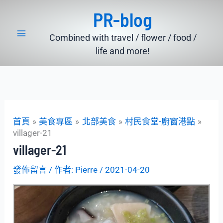
跳
PR-blog
至
主
Combined with travel / flower / food /
要
life and more!
內
容
首頁
美食專區
北部美食
村民食堂-廚窗港點
villager-21
villager-21
發佈留言
/ 作者:
Pierre
/
2021-04-20