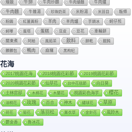
牛排
燴飯
牛肉爐
牛肉炒麵
牛肉熗麵
牛肉麵
牛雜湯
珍珠奶茶
米粉湯
米苔目
粄條
羊肉
羊肉爐
粉圓
紅薑黃粉
芋頭冰
蚵仔煎
蛋糕
蚵嗲
蛋塔
豆皮
豆花
車輪餅
飲料
關東煮
阿給
風茹茶
餅乾
餛飩
鴨肉
髒髒包
麻糬
黑枸杞
花海
2018桃園花彩節
2017桃園花海
2019桃園花彩節
2020桃園花彩節
仙草花
向日葵
台中花毯節
櫻花
士林官邸
桃園彩色海芋
木棉花
木蘭花
玫瑰
草原
百合
神木
油桐花
繡球花
落羽松
風鈴木
荷花
菊花
薰衣草
金針花
鬱金香
魯冰花