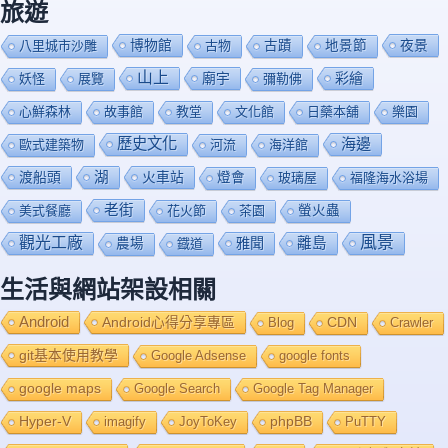
旅遊
博物館
夜景
八里城市沙雕
古物
古蹟
地景節
山上
廟宇
彩繪
妖怪
展覽
彌勒佛
心鮮森林
故事館
教堂
文化館
日藥本舖
樂園
歷史文化
海邊
歐式建築物
河流
海洋館
渡船頭
湖
火車站
燈會
玻璃屋
福隆海水浴場
老街
美式餐廳
花火節
茶園
螢火蟲
風景
觀光工廠
雅聞
離島
農場
鐡道
生活與網站架設相關
Android
Android心得分享專區
Blog
CDN
Crawler
git基本使用教學
Google Adsense
google fonts
google maps
Google Search
Google Tag Manager
Hyper-V
imagify
JoyToKey
phpBB
PuTTY