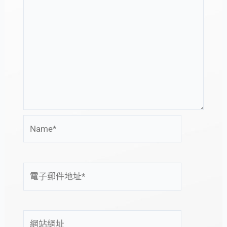
Name*
電
子
郵
件
網
地