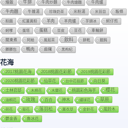
牛排
燴飯
牛肉爐
牛肉炒麵
牛肉熗麵
牛肉麵
牛雜湯
珍珠奶茶
米粉湯
米苔目
粄條
羊肉
羊肉爐
粉圓
紅薑黃粉
芋頭冰
蚵仔煎
蛋糕
蚵嗲
蛋塔
豆皮
豆花
車輪餅
飲料
關東煮
阿給
風茹茶
餅乾
餛飩
鴨肉
髒髒包
麻糬
黑枸杞
花海
2018桃園花彩節
2017桃園花海
2019桃園花彩節
2020桃園花彩節
仙草花
向日葵
台中花毯節
櫻花
士林官邸
桃園彩色海芋
木棉花
木蘭花
玫瑰
草原
百合
神木
油桐花
繡球花
落羽松
風鈴木
荷花
菊花
薰衣草
金針花
鬱金香
魯冰花