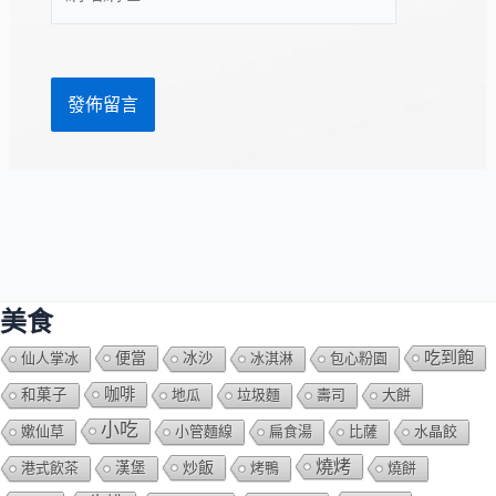
站
址
網
*
址
美食
吃到飽
便當
仙人掌冰
冰沙
冰淇淋
包心粉園
咖啡
和菓子
地瓜
垃圾麵
壽司
大餅
小吃
嫰仙草
小管麵線
扁食湯
比薩
水晶餃
燒烤
炒飯
港式飲茶
漢堡
烤鴨
燒餅