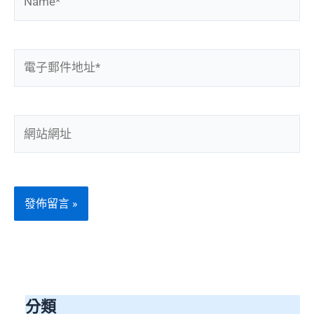
電
子
郵
件
網
地
站
址
網
*
址
分類