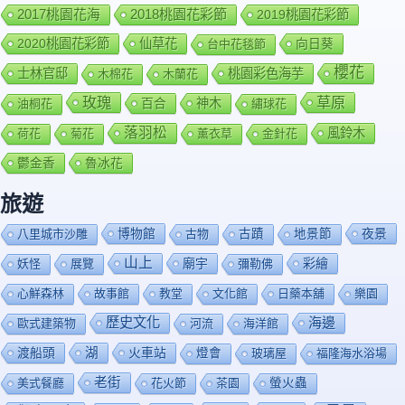
2018桃園花彩節
2017桃園花海
2019桃園花彩節
2020桃園花彩節
仙草花
向日葵
台中花毯節
櫻花
士林官邸
桃園彩色海芋
木棉花
木蘭花
玫瑰
草原
百合
神木
油桐花
繡球花
落羽松
風鈴木
荷花
菊花
薰衣草
金針花
鬱金香
魯冰花
旅遊
博物館
夜景
八里城市沙雕
古物
古蹟
地景節
山上
廟宇
彩繪
妖怪
展覽
彌勒佛
心鮮森林
故事館
教堂
文化館
日藥本舖
樂園
歷史文化
海邊
歐式建築物
河流
海洋館
渡船頭
湖
火車站
燈會
玻璃屋
福隆海水浴場
老街
美式餐廳
花火節
茶園
螢火蟲