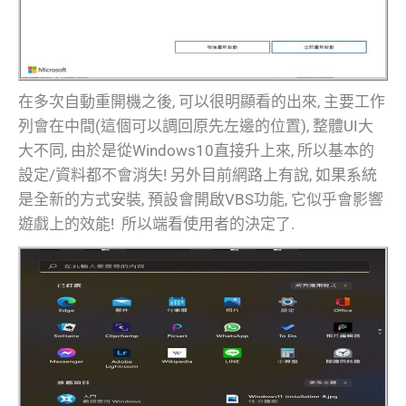
在多次自動重開機之後, 可以很明顯看的出來, 主要工作
列會在中間(這個可以調回原先左邊的位置), 整體UI大
大不同, 由於是從Windows10直接升上來, 所以基本的
設定/資料都不會消失! 另外目前網路上有說, 如果系統
是全新的方式安裝, 預設會開啟VBS功能, 它似乎會影響
遊戲上的效能! 所以端看使用者的決定了.