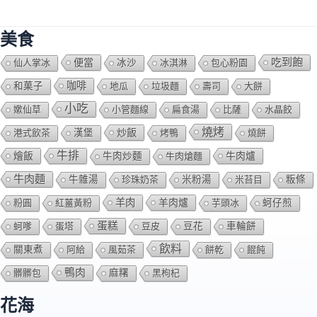
美食
吃到飽
便當
仙人掌冰
冰沙
冰淇淋
包心粉園
咖啡
和菓子
地瓜
垃圾麵
壽司
大餅
小吃
嫰仙草
小管麵線
扁食湯
比薩
水晶餃
燒烤
炒飯
港式飲茶
漢堡
烤鴨
燒餅
牛排
燴飯
牛肉爐
牛肉炒麵
牛肉熗麵
牛肉麵
牛雜湯
珍珠奶茶
米粉湯
米苔目
粄條
羊肉
羊肉爐
粉圓
紅薑黃粉
芋頭冰
蚵仔煎
蛋糕
蚵嗲
蛋塔
豆皮
豆花
車輪餅
飲料
關東煮
阿給
風茹茶
餅乾
餛飩
鴨肉
髒髒包
麻糬
黑枸杞
花海