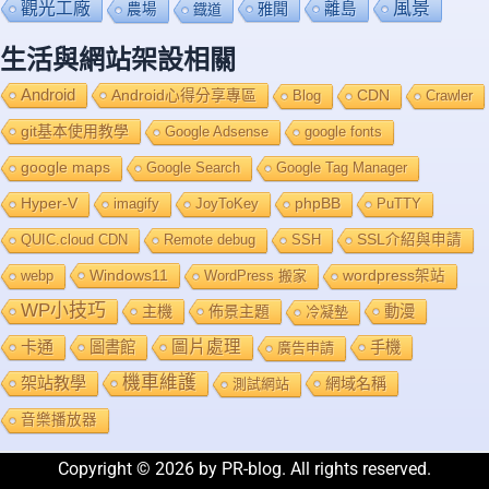
風景
觀光工廠
雅聞
離島
農場
鐡道
生活與網站架設相關
Android
Android心得分享專區
Blog
CDN
Crawler
git基本使用教學
Google Adsense
google fonts
google maps
Google Search
Google Tag Manager
Hyper-V
imagify
JoyToKey
phpBB
PuTTY
QUIC.cloud CDN
Remote debug
SSH
SSL介紹與申請
Windows11
webp
WordPress 搬家
wordpress架站
WP小技巧
主機
佈景主題
動漫
冷凝墊
卡通
圖片處理
圖書館
手機
廣告申請
機車維護
架站教學
網域名稱
測試網站
音樂播放器
Copyright © 2026 by PR-blog. All rights reserved.