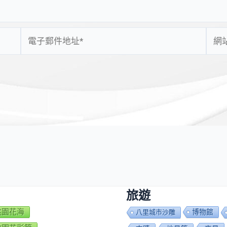
電
網
子
站
郵
網
件
址
地
址
*
旅遊
7桃園花海
博物館
八里城市沙雕