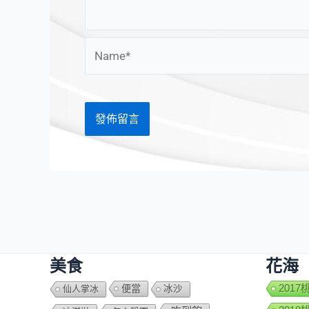
Name*
美食
花海
便當
201
仙人掌冰
冰沙