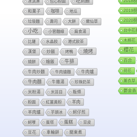
201
吃到飽
冰淇淋
包心粉園
201
咖啡
和菓子
地瓜
202
垃圾麵
壽司
大餅
嫰仙草
台中花
小吃
小管麵線
扁食湯
木棉花
比薩
水晶餃
港式飲茶
櫻花
燒烤
炒飯
漢堡
烤鴨
百合
牛排
燴飯
燒餅
荷花
牛肉爐
牛肉炒麵
牛肉熗麵
薰衣草
牛肉麵
牛雜湯
珍珠奶茶
鬱金香
米粉湯
米苔目
粄條
羊肉
粉圓
紅薑黃粉
羊肉爐
芋頭冰
蚵仔煎
蛋糕
蚵嗲
蛋塔
豆皮
豆花
車輪餅
關東煮