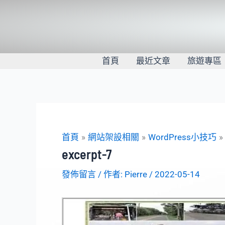
跳
至
主
要
內
首頁
最近文章
旅遊專區
容
首頁
網站架設相關
WordPress小技巧
excerpt-7
發佈留言
/ 作者:
Pierre
/
2022-05-14