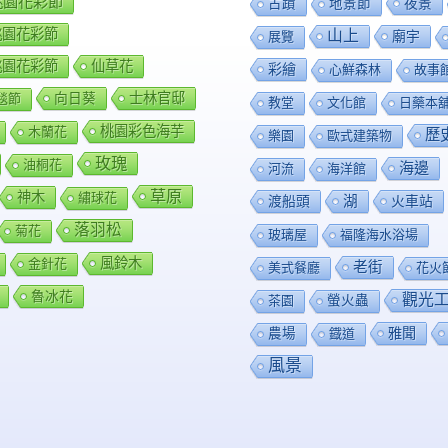
8桃園花彩節
夜景
古蹟
地景節
9桃園花彩節
山上
廟宇
展覽
0桃園花彩節
仙草花
彩繪
心鮮森林
故事
向日葵
士林官邸
毯節
教堂
文化館
日藥本
桃園彩色海芋
木蘭花
歷
樂園
歐式建築物
玫瑰
油桐花
海邊
河流
海洋館
草原
神木
繡球花
渡船頭
湖
火車站
落羽松
菊花
玻璃屋
福隆海水浴場
風鈴木
金針花
老街
美式餐廳
花火
魯冰花
觀光
茶園
螢火蟲
雅聞
農場
鐡道
風景