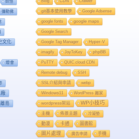
Blog
CDN
Crawler
妖怪
git基本使用教學
Google Adsense
彌勒佛
google fonts
google maps
館
Google Search
舖
史文化
Google Tag Manager
Hyper-V
imagify
JoyToKey
phpBB
PuTTY
QUIC.cloud CDN
燈會
Remote debug
SSH
SSL介紹與申請
webp
節
工廠
Windows11
WordPress 搬家
WP小技巧
離島
wordpress架站
主機
佈景主題
冷凝墊
卡通
動漫
圖書館
圖片處理
手機
廣告申請