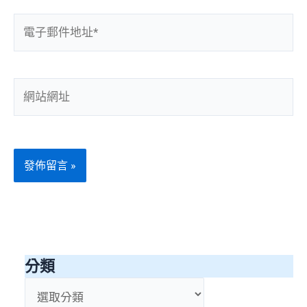
電
子
郵
件
網
地
站
址
網
*
址
分類
分