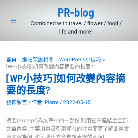
跳
PR-blog
至
主
Combined with travel / flower / food /
要
life and more!
內
容
首頁
網站架設相關
WordPress小技巧
[WP小技巧]如何改變內容摘要的長度?
[WP小技巧]如何改變內容摘
要的長度?
發佈留言
/ 作者:
Pierre
/
2022-05-15
摘要(excerpt)為文章中的一部份,利用它來連結至全部
文章內容. 主要用意吸引瀏覽者的注意而更了解此篇文
章內容為何! 也可強化文章標題表達的不足!