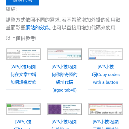
總結:
調整方式依照不同的需求, 若不希望增加外掛的使用數
量而影響
網站的效能
, 也可以直接用增加代碼來使用!
以上僅供參考!
[WP小技巧]如
[WP小技巧]如
[WP小技
何在文章中增
何移除奇怪的
巧]Copy codes
加閱讀進度條
網址代碼
with a button
(#gsc.tab=0)
[WP小技
[WP小技巧]如
[WP小技巧]顯