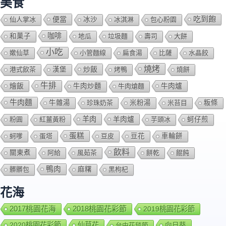
美食
吃到飽
便當
仙人掌冰
冰沙
冰淇淋
包心粉園
咖啡
和菓子
地瓜
垃圾麵
壽司
大餅
小吃
嫰仙草
小管麵線
扁食湯
比薩
水晶餃
燒烤
炒飯
港式飲茶
漢堡
烤鴨
燒餅
牛排
燴飯
牛肉爐
牛肉炒麵
牛肉熗麵
牛肉麵
牛雜湯
珍珠奶茶
米粉湯
米苔目
粄條
羊肉
羊肉爐
粉圓
紅薑黃粉
芋頭冰
蚵仔煎
蛋糕
蚵嗲
蛋塔
豆皮
豆花
車輪餅
飲料
關東煮
阿給
風茹茶
餅乾
餛飩
鴨肉
髒髒包
麻糬
黑枸杞
花海
2018桃園花彩節
2017桃園花海
2019桃園花彩節
2020桃園花彩節
仙草花
向日葵
台中花毯節