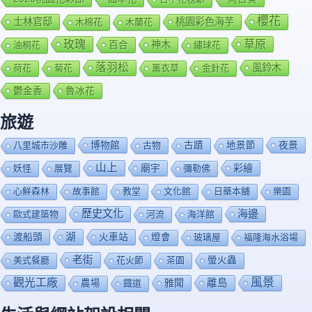
櫻花
士林官邸
桃園彩色海芋
木棉花
木蘭花
玫瑰
草原
百合
神木
油桐花
繡球花
落羽松
風鈴木
荷花
菊花
薰衣草
金針花
鬱金香
魯冰花
旅遊
博物館
夜景
八里城市沙雕
古物
古蹟
地景節
山上
廟宇
彩繪
妖怪
展覽
彌勒佛
心鮮森林
故事館
教堂
文化館
日藥本舖
樂園
歷史文化
海邊
歐式建築物
河流
海洋館
渡船頭
湖
火車站
燈會
玻璃屋
福隆海水浴場
老街
美式餐廳
花火節
茶園
螢火蟲
風景
觀光工廠
雅聞
離島
農場
鐡道