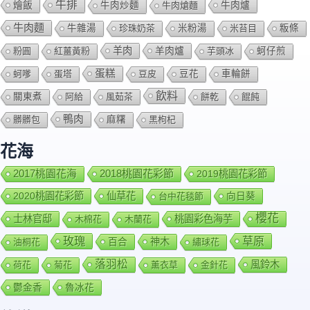
牛排
燴飯
牛肉爐
牛肉炒麵
牛肉熗麵
牛肉麵
牛雜湯
珍珠奶茶
米粉湯
米苔目
粄條
羊肉
羊肉爐
粉圓
紅薑黃粉
芋頭冰
蚵仔煎
蛋糕
蚵嗲
蛋塔
豆皮
豆花
車輪餅
飲料
關東煮
阿給
風茹茶
餅乾
餛飩
鴨肉
髒髒包
麻糬
黑枸杞
花海
2018桃園花彩節
2017桃園花海
2019桃園花彩節
2020桃園花彩節
仙草花
向日葵
台中花毯節
櫻花
士林官邸
桃園彩色海芋
木棉花
木蘭花
玫瑰
草原
百合
神木
油桐花
繡球花
落羽松
風鈴木
荷花
菊花
薰衣草
金針花
鬱金香
魯冰花