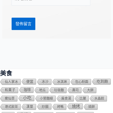
站
址
網
*
址
美食
吃到飽
便當
仙人掌冰
冰沙
冰淇淋
包心粉園
咖啡
和菓子
地瓜
垃圾麵
壽司
大餅
小吃
嫰仙草
小管麵線
扁食湯
比薩
水晶餃
燒烤
炒飯
港式飲茶
漢堡
烤鴨
燒餅