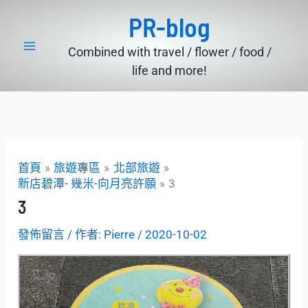
跳
PR-blog
至
主
Combined with travel / flower / food /
要
life and more!
內
容
首頁
旅遊專區
北部旅遊
新店碧潭- 幾米-向月亮許願
3
3
發佈留言
/ 作者:
Pierre
/
2020-10-02