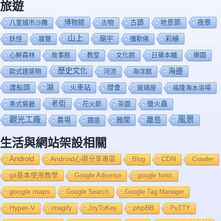
旅遊
博物館
夜景
八里城市沙雕
古物
古蹟
地景節
山上
廟宇
彩繪
妖怪
展覽
彌勒佛
心鮮森林
故事館
教堂
文化館
日藥本舖
樂園
歷史文化
海邊
歐式建築物
河流
海洋館
渡船頭
湖
火車站
燈會
玻璃屋
福隆海水浴場
老街
美式餐廳
花火節
茶園
螢火蟲
風景
觀光工廠
雅聞
離島
農場
鐡道
生活與網站架設相關
Android
Android心得分享專區
Blog
CDN
Crawler
git基本使用教學
Google Adsense
google fonts
google maps
Google Search
Google Tag Manager
Hyper-V
imagify
JoyToKey
phpBB
PuTTY