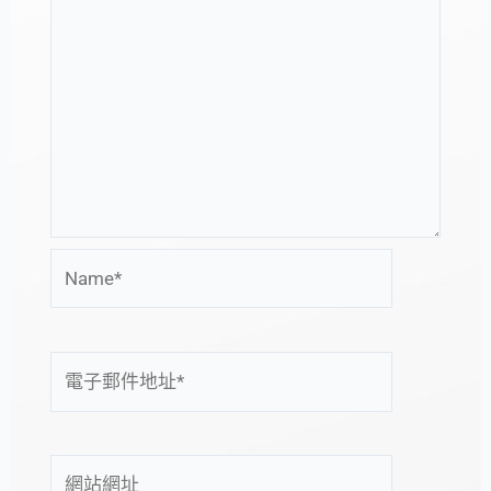
Name*
電
子
郵
件
網
地