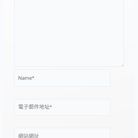
Name*
電
子
郵
件
網
地