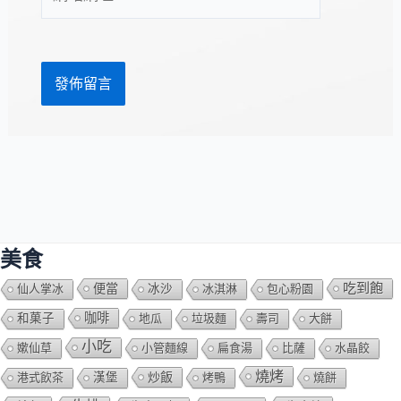
站
址
網
*
址
美食
吃到飽
便當
仙人掌冰
冰沙
冰淇淋
包心粉園
咖啡
和菓子
地瓜
垃圾麵
壽司
大餅
小吃
嫰仙草
小管麵線
扁食湯
比薩
水晶餃
燒烤
炒飯
港式飲茶
漢堡
烤鴨
燒餅