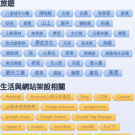
旅遊
博物館
夜景
八里城市沙雕
古物
古蹟
地景節
山上
廟宇
彩繪
妖怪
展覽
彌勒佛
心鮮森林
故事館
教堂
文化館
日藥本舖
樂園
歷史文化
海邊
歐式建築物
河流
海洋館
渡船頭
湖
火車站
燈會
玻璃屋
福隆海水浴場
老街
美式餐廳
花火節
茶園
螢火蟲
風景
觀光工廠
雅聞
離島
農場
鐡道
生活與網站架設相關
Android
Android心得分享專區
Blog
CDN
Crawler
git基本使用教學
Google Adsense
google fonts
google maps
Google Search
Google Tag Manager
Hyper-V
imagify
JoyToKey
phpBB
PuTTY