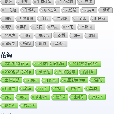
牛排
燴飯
牛肉爐
牛肉炒麵
牛肉熗麵
牛肉麵
牛雜湯
珍珠奶茶
米粉湯
米苔目
粄條
羊肉
羊肉爐
粉圓
紅薑黃粉
芋頭冰
蚵仔煎
蛋糕
蚵嗲
蛋塔
豆皮
豆花
車輪餅
飲料
關東煮
阿給
風茹茶
餅乾
餛飩
鴨肉
髒髒包
麻糬
黑枸杞
花海
2018桃園花彩節
2017桃園花海
2019桃園花彩節
2020桃園花彩節
仙草花
向日葵
台中花毯節
櫻花
士林官邸
桃園彩色海芋
木棉花
木蘭花
玫瑰
草原
百合
神木
油桐花
繡球花
落羽松
風鈴木
荷花
菊花
薰衣草
金針花
鬱金香
魯冰花