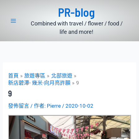
跳
PR-blog
至
主
Combined with travel / flower / food /
要
life and more!
內
容
首頁
旅遊專區
北部旅遊
新店碧潭- 幾米-向月亮許願
9
9
發佈留言
/ 作者:
Pierre
/
2020-10-02