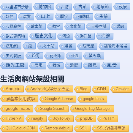
博物館
夜景
八里城市沙雕
古物
古蹟
地景節
山上
廟宇
彩繪
妖怪
展覽
彌勒佛
心鮮森林
故事館
教堂
文化館
日藥本舖
樂園
歷史文化
海邊
歐式建築物
河流
海洋館
渡船頭
湖
火車站
燈會
玻璃屋
福隆海水浴場
老街
美式餐廳
花火節
茶園
螢火蟲
風景
觀光工廠
雅聞
離島
農場
鐡道
生活與網站架設相關
Android
Android心得分享專區
Blog
CDN
Crawler
git基本使用教學
Google Adsense
google fonts
google maps
Google Search
Google Tag Manager
Hyper-V
imagify
JoyToKey
phpBB
PuTTY
QUIC.cloud CDN
Remote debug
SSH
SSL介紹與申請