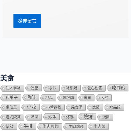
網
*
址
美食
吃到飽
便當
仙人掌冰
冰沙
冰淇淋
包心粉園
咖啡
和菓子
地瓜
垃圾麵
壽司
大餅
小吃
嫰仙草
小管麵線
扁食湯
比薩
水晶餃
燒烤
炒飯
港式飲茶
漢堡
烤鴨
燒餅
牛排
燴飯
牛肉爐
牛肉炒麵
牛肉熗麵