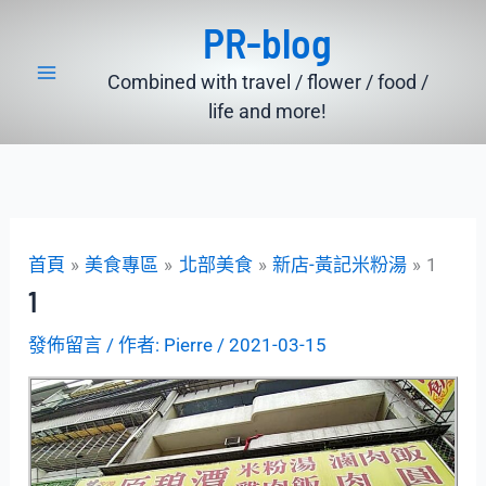
跳
PR-blog
至
主
Combined with travel / flower / food /
要
life and more!
內
容
首頁
美食專區
北部美食
新店-黃記米粉湯
1
1
發佈留言
/ 作者:
Pierre
/
2021-03-15