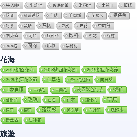
牛肉麵
牛雜湯
珍珠奶茶
米粉湯
米苔目
粄條
羊肉
羊肉爐
粉圓
紅薑黃粉
芋頭冰
蚵仔煎
蛋糕
蚵嗲
蛋塔
豆皮
豆花
車輪餅
飲料
關東煮
阿給
風茹茶
餅乾
餛飩
鴨肉
髒髒包
麻糬
黑枸杞
花海
2018桃園花彩節
2017桃園花海
2019桃園花彩節
2020桃園花彩節
仙草花
向日葵
台中花毯節
櫻花
士林官邸
桃園彩色海芋
木棉花
木蘭花
玫瑰
草原
百合
神木
油桐花
繡球花
落羽松
風鈴木
荷花
菊花
薰衣草
金針花
鬱金香
魯冰花
旅遊