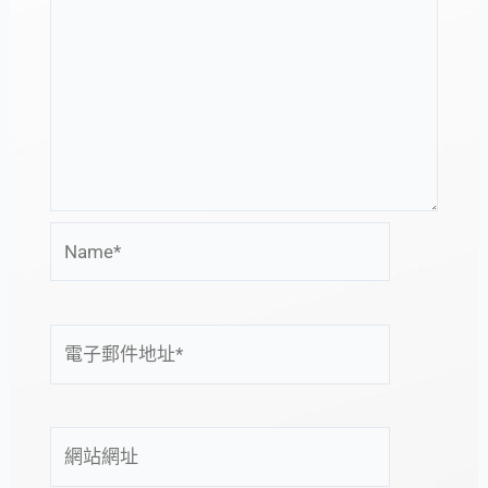
Name*
電
子
郵
件
網
地
站
址