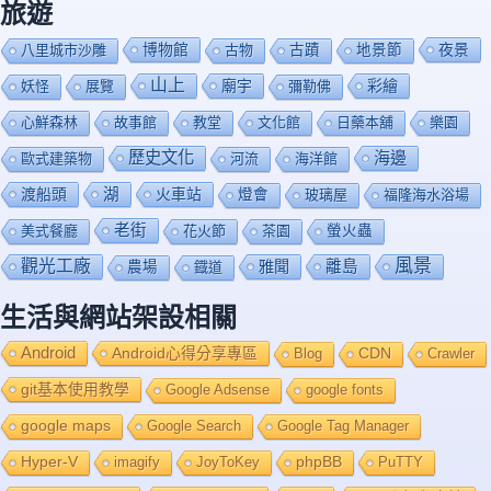
旅遊
博物館
夜景
八里城市沙雕
古物
古蹟
地景節
山上
廟宇
彩繪
妖怪
展覽
彌勒佛
心鮮森林
故事館
教堂
文化館
日藥本舖
樂園
歷史文化
海邊
歐式建築物
河流
海洋館
渡船頭
湖
火車站
燈會
玻璃屋
福隆海水浴場
老街
美式餐廳
花火節
茶園
螢火蟲
風景
觀光工廠
雅聞
離島
農場
鐡道
生活與網站架設相關
Android
Android心得分享專區
Blog
CDN
Crawler
git基本使用教學
Google Adsense
google fonts
google maps
Google Search
Google Tag Manager
Hyper-V
imagify
JoyToKey
phpBB
PuTTY