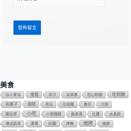
站
址
網
*
址
美食
吃到飽
便當
仙人掌冰
冰沙
冰淇淋
包心粉園
咖啡
和菓子
地瓜
垃圾麵
壽司
大餅
小吃
嫰仙草
小管麵線
扁食湯
比薩
水晶餃
燒烤
炒飯
港式飲茶
漢堡
烤鴨
燒餅