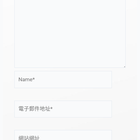
Name*
電
子
郵
件
網
地