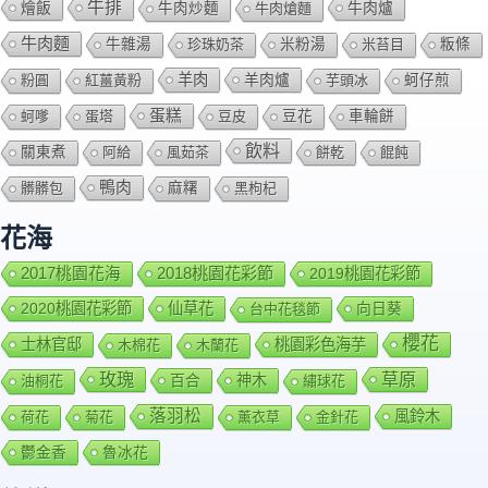
牛排
燴飯
牛肉爐
牛肉炒麵
牛肉熗麵
牛肉麵
牛雜湯
珍珠奶茶
米粉湯
米苔目
粄條
羊肉
羊肉爐
粉圓
紅薑黃粉
芋頭冰
蚵仔煎
蛋糕
蚵嗲
蛋塔
豆皮
豆花
車輪餅
飲料
關東煮
阿給
風茹茶
餅乾
餛飩
鴨肉
髒髒包
麻糬
黑枸杞
花海
2018桃園花彩節
2017桃園花海
2019桃園花彩節
2020桃園花彩節
仙草花
向日葵
台中花毯節
櫻花
士林官邸
桃園彩色海芋
木棉花
木蘭花
玫瑰
草原
百合
神木
油桐花
繡球花
落羽松
風鈴木
荷花
菊花
薰衣草
金針花
鬱金香
魯冰花