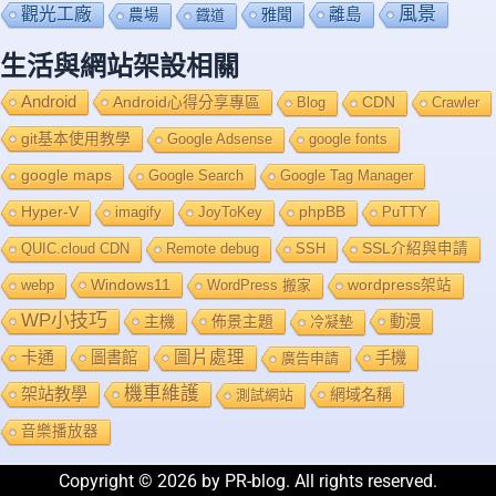
風景
觀光工廠
雅聞
離島
農場
鐡道
生活與網站架設相關
Android
Android心得分享專區
Blog
CDN
Crawler
git基本使用教學
Google Adsense
google fonts
google maps
Google Search
Google Tag Manager
Hyper-V
imagify
JoyToKey
phpBB
PuTTY
QUIC.cloud CDN
Remote debug
SSH
SSL介紹與申請
Windows11
webp
WordPress 搬家
wordpress架站
WP小技巧
主機
佈景主題
動漫
冷凝墊
卡通
圖片處理
圖書館
手機
廣告申請
機車維護
架站教學
網域名稱
測試網站
音樂播放器
Copyright © 2026 by PR-blog. All rights reserved.