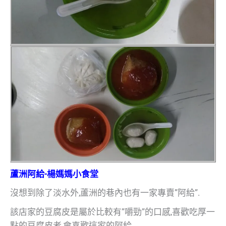
蘆洲阿給-楊媽媽小食堂
沒想到除了淡水外,蘆洲的巷內也有一家專賣”阿給”.
該店家的豆腐皮是屬於比較有”嚼勁”的口感,喜歡吃厚一
點的豆腐皮者,會喜歡這家的阿給.