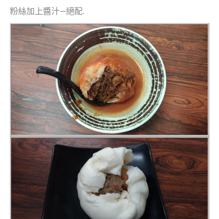
粉絲加上醬汁—絕配.