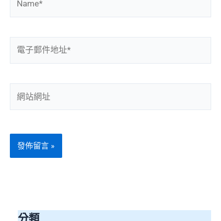
電
子
郵
件
網
地
站
址
網
*
址
分類