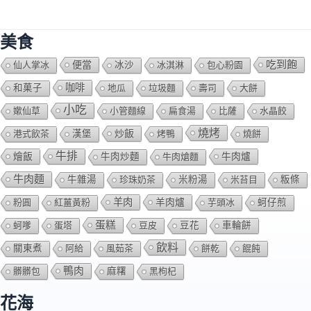
美食
吃到飽
便當
仙人掌冰
冰沙
冰淇淋
包心粉園
咖啡
和菓子
地瓜
垃圾麵
壽司
大餅
小吃
嫰仙草
小管麵線
扁食湯
比薩
水晶餃
燒烤
炒飯
港式飲茶
漢堡
烤鴨
燒餅
牛排
燴飯
牛肉爐
牛肉炒麵
牛肉熗麵
牛肉麵
牛雜湯
珍珠奶茶
米粉湯
米苔目
粄條
羊肉
羊肉爐
粉圓
紅薑黃粉
芋頭冰
蚵仔煎
蛋糕
蚵嗲
蛋塔
豆皮
豆花
車輪餅
飲料
關東煮
阿給
風茹茶
餅乾
餛飩
鴨肉
髒髒包
麻糬
黑枸杞
花海