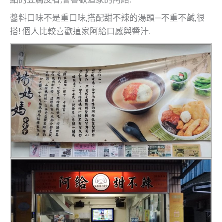
醬料口味不是重口味,搭配甜不辣的湯頭—不重不鹹,很
搭! 個人比較喜歡這家阿給口感與醬汁.