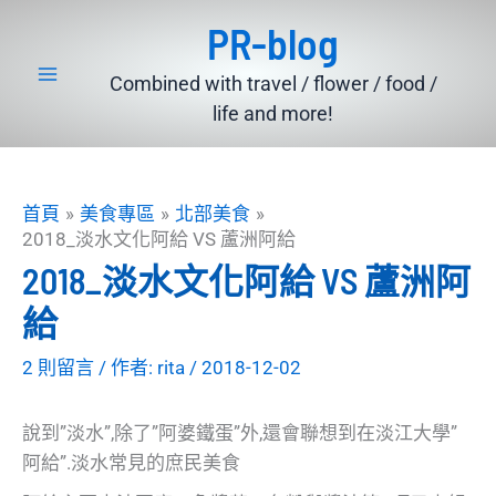
跳
PR-blog
至
主
Combined with travel / flower / food /
要
life and more!
內
容
首頁
美食專區
北部美食
2018_淡水文化阿給 VS 蘆洲阿給
2018_淡水文化阿給 VS 蘆洲阿
給
2 則留言
/ 作者:
rita
/
2018-12-02
說到”淡水”,除了”阿婆鐵蛋”外,還會聯想到在淡江大學”
阿給”.淡水常見的庶民美食