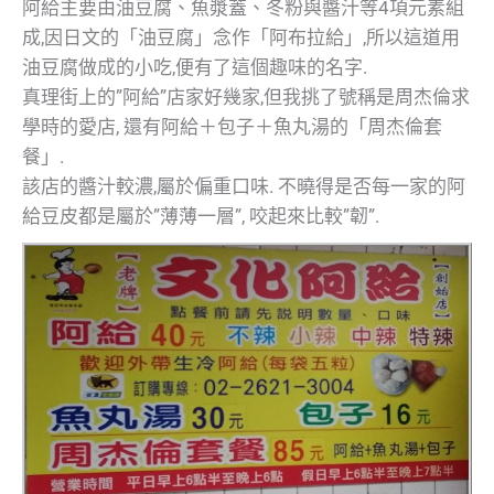
阿給主要由油豆腐、魚漿蓋、冬粉與醬汁等4項元素組
成,因日文的「油豆腐」念作「阿布拉給」,所以這道用
油豆腐做成的小吃,便有了這個趣味的名字.
真理街上的”阿給”店家好幾家,但我挑了號稱是周杰倫求
學時的愛店, 還有阿給＋包子＋魚丸湯的「周杰倫套
餐」.
該店的醬汁較濃,屬於偏重口味. 不曉得是否每一家的阿
給豆皮都是屬於”薄薄一層”, 咬起來比較”韌”.