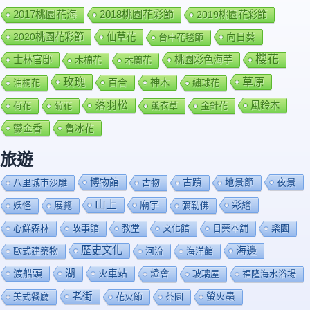
2018桃園花彩節
2017桃園花海
2019桃園花彩節
2020桃園花彩節
仙草花
向日葵
台中花毯節
櫻花
士林官邸
桃園彩色海芋
木棉花
木蘭花
玫瑰
草原
百合
神木
油桐花
繡球花
落羽松
風鈴木
荷花
菊花
薰衣草
金針花
鬱金香
魯冰花
旅遊
博物館
夜景
八里城市沙雕
古物
古蹟
地景節
山上
廟宇
彩繪
妖怪
展覽
彌勒佛
心鮮森林
故事館
教堂
文化館
日藥本舖
樂園
歷史文化
海邊
歐式建築物
河流
海洋館
渡船頭
湖
火車站
燈會
玻璃屋
福隆海水浴場
老街
美式餐廳
花火節
茶園
螢火蟲