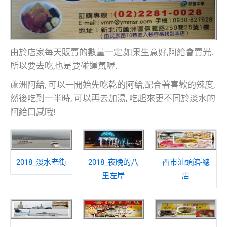
由於店家每天販賣的數量一定,如果生意好,阿給會賣光.
所以要去吃,也是要碰運氣喔.
蘆洲阿給, 可以一開始先吃乾的阿給,配合著喜歡的辣度,
然後吃到一半時, 可以再去加湯, 吃起來更不同於淡水的
阿給口感哦!
2018_淡水老街
2018_夜晚的八
西市汕頭館-總
里左岸
店