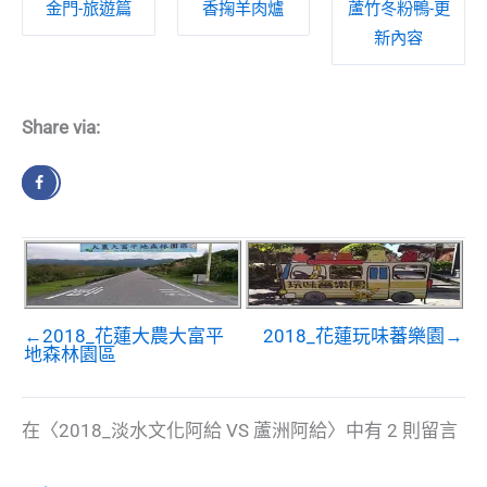
金門-旅遊篇
香掬羊肉爐
蘆竹冬粉鴨-更
新內容
Share via:
←2018_花蓮大農大富平
2018_花蓮玩味蕃樂園→
地森林園區
在〈2018_淡水文化阿給 VS 蘆洲阿給〉中有 2 則留言