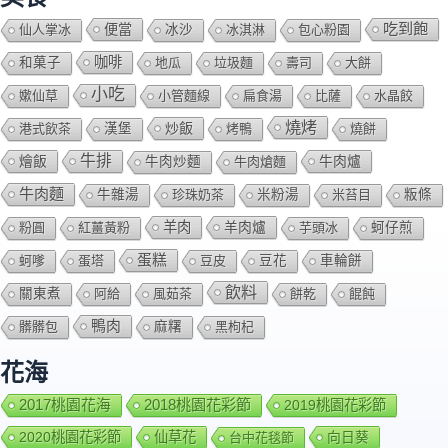
吃到飽
便當
仙人掌冰
冰沙
冰淇淋
包心粉園
咖啡
和菓子
地瓜
垃圾麵
壽司
大餅
小吃
嫰仙草
小管麵線
扁食湯
比薩
水晶餃
燒烤
炒飯
港式飲茶
漢堡
烤鴨
燒餅
牛排
燴飯
牛肉爐
牛肉炒麵
牛肉熗麵
牛肉麵
牛雜湯
珍珠奶茶
米粉湯
米苔目
粄條
羊肉
羊肉爐
粉圓
紅薑黃粉
芋頭冰
蚵仔煎
蛋糕
蚵嗲
蛋塔
豆皮
豆花
車輪餅
飲料
關東煮
阿給
風茹茶
餅乾
餛飩
鴨肉
髒髒包
麻糬
黑枸杞
花海
2018桃園花彩節
2017桃園花海
2019桃園花彩節
2020桃園花彩節
仙草花
向日葵
台中花毯節