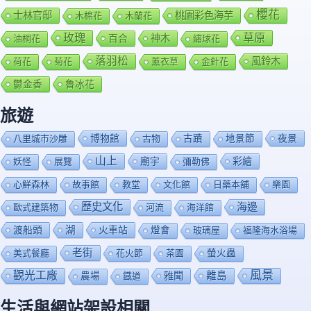
櫻花
士林官邸
桃園彩色海芋
木棉花
木蘭花
玫瑰
草原
百合
神木
油桐花
繡球花
落羽松
風鈴木
荷花
菊花
薰衣草
金針花
鬱金香
魯冰花
旅遊
博物館
夜景
八里城市沙雕
古物
古蹟
地景節
山上
廟宇
彩繪
妖怪
展覽
彌勒佛
心鮮森林
故事館
教堂
文化館
日藥本舖
樂園
歷史文化
海邊
歐式建築物
河流
海洋館
渡船頭
湖
火車站
燈會
玻璃屋
福隆海水浴場
老街
美式餐廳
花火節
茶園
螢火蟲
風景
觀光工廠
雅聞
離島
農場
鐡道
生活與網站架設相關