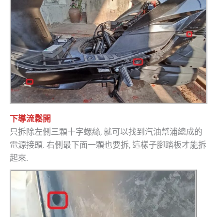
下導流鬆開
只拆除左側三顆十字螺絲, 就可以找到汽油幫浦總成的
電源接頭. 右側最下面一顆也要拆, 這樣子腳踏板才能拆
起來.