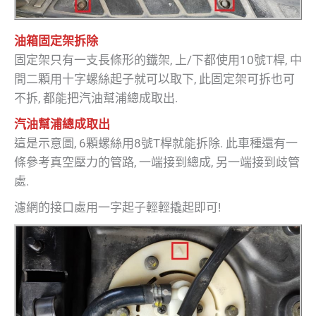
油箱固定架拆除
固定架只有一支長條形的鐡架, 上/下都使用10號T桿, 中
間二顆用十字螺絲起子就可以取下, 此固定架可拆也可
不拆, 都能把汽油幫浦總成取出.
汽油幫浦總成取出
這是示意圖, 6顆螺絲用8號T桿就能拆除. 此車種還有一
條參考真空壓力的管路, 一端接到總成, 另一端接到歧管
處.
濾網的接口處用一字起子輕輕撬起即可!