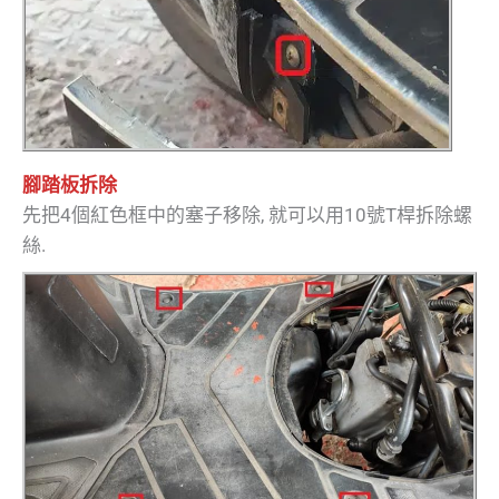
腳踏板拆除
先把4個紅色框中的塞子移除, 就可以用10號T桿拆除螺
絲.