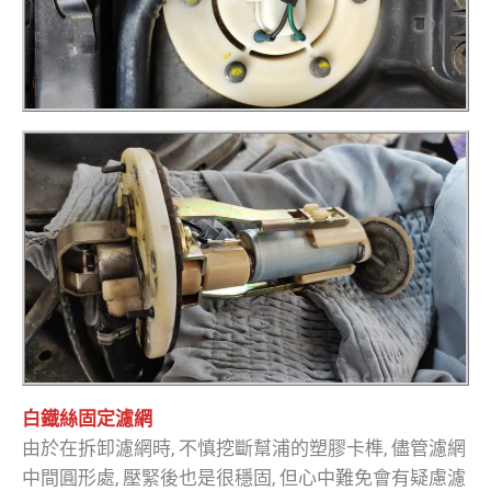
白鐡絲固定濾網
由於在拆卸濾網時, 不慎挖斷幫浦的塑膠卡榫, 儘管濾網
中間圓形處, 壓緊後也是很穩固, 但心中難免會有疑慮濾