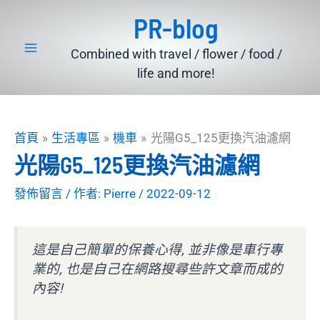
跳
PR-blog
至
主
Combined with travel / flower / food /
要
life and more!
內
容
首頁
生活專區
機車
光陽G5_125更換汽油濾網
光陽G5_125更換汽油濾網
發佈留言
/ 作者:
Pierre
/
2022-09-12
這是自己簡單的保養心得, 並非像是車行專
業的, 也是自己在網路搜尋些許文章而成的
內容!