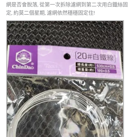
網是否會脫落, 從第一次拆除濾網到第二次用白鐡絲固
定, 約莫二個星期, 濾網依然穩穩固定住!