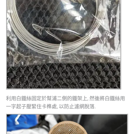
利用白鐡絲固定於幫浦二側的鐡架上, 然後將白鐡絲用
一字起子壓緊住卡榫處, 以防止濾網脫落.