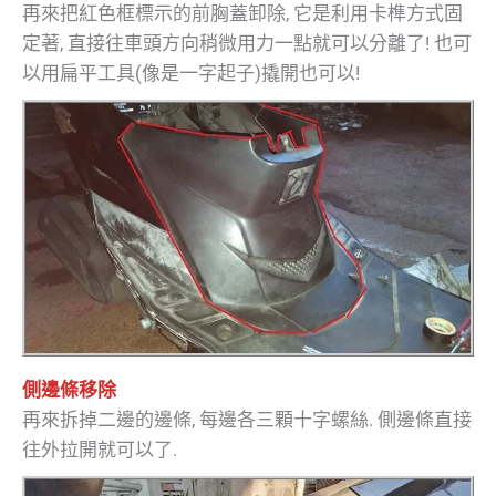
再來把紅色框標示的前胸蓋卸除, 它是利用卡榫方式固
定著, 直接往車頭方向稍微用力一點就可以分離了! 也可
以用扁平工具(像是一字起子)撬開也可以!
側邊條移除
再來拆掉二邊的邊條, 每邊各三顆十字螺絲. 側邊條直接
往外拉開就可以了.