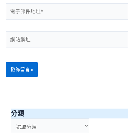
電
子
郵
件
網
地
站
址
網
*
址
分類
分
類