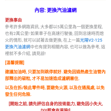
內容: 更換汽油濾網
更換事由
參考許多網路資訊, 大多都以5萬公里為一個更換里程,
也有2萬公里! 如果車子在高速行駛後, 回到怠速時而熄
火的情形, 就可以試著去做更換, 在上一篇
光陽V2-125
更換汽油濾網
中也有提到相關內容, 也可以做為參考, 這
裡就不多介紹, 請見諒!
[溫馨提醒]
建議加油時, 只要加到跳停就好. 避免因過熱產生油管內
部釋出的碳粒, 才不易加速造成濾網塞住.
以及在拆/裝此零件時, 要避免火源, 以及在通風處, 以免
發生任何危險.
[開始之前, 請先評估自身的技術能力, 避免因小失大,
DIY都會有風險!]