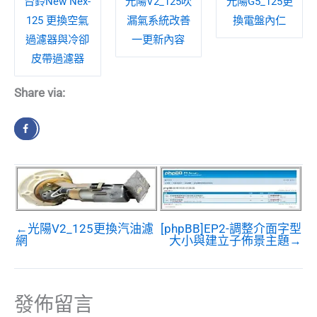
台鈴New Nex-
光陽V2_125吹
光陽G5_125更
125 更換空氣
漏氣系統改善
換電盤內仁
過濾器與冷卻
一更新內容
皮帶過濾器
Share via:
←光陽V2_125更換汽油濾
[phpBB]EP2-調整介面字型
網
大小與建立子佈景主題→
發佈留言