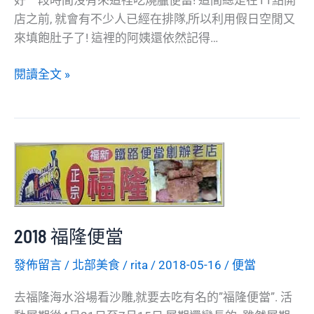
店之前, 就會有不少人已經在排隊,所以利用假日空閒又
來填飽肚子了! 這裡的阿姨還依然記得…
新
閱讀全文 »
北
市
板
橋
區
_
香
港
2018 福隆便當
陳
記
發佈留言
/
北部美食
/
rita
/
2018-05-16
/
便當
燒
去福隆海水浴場看沙雕,就要去吃有名的”福隆便當”. 活
臘