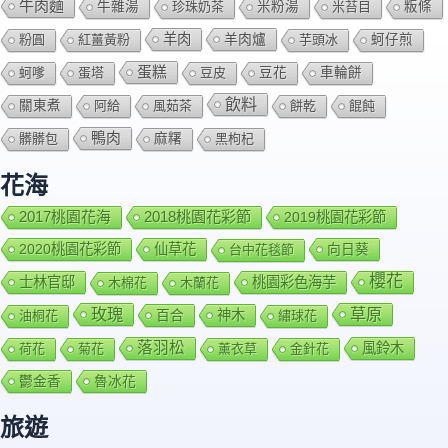
牛肉麵
牛雜湯
珍珠奶茶
米粉湯
米苔目
粄條
羊肉
羊肉爐
粉圓
紅薑黃粉
芋頭冰
蚵仔煎
蛋糕
蚵嗲
蛋塔
豆皮
豆花
車輪餅
飲料
關東煮
阿給
風茹茶
餅乾
餛飩
鴨肉
髒髒包
麻糬
黑枸杞
花海
2018桃園花彩節
2017桃園花海
2019桃園花彩節
2020桃園花彩節
仙草花
向日葵
台中花毯節
櫻花
士林官邸
桃園彩色海芋
木棉花
木蘭花
玫瑰
草原
百合
神木
油桐花
繡球花
落羽松
風鈴木
荷花
菊花
薰衣草
金針花
鬱金香
魯冰花
旅遊