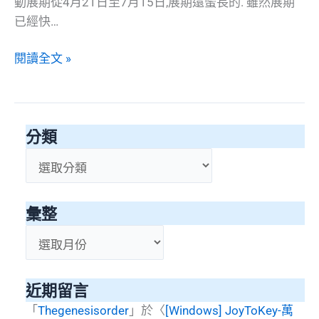
動展期從4月21日至7月15日,展期還蠻長的. 雖然展期
便
已經快…
當
2018
閱讀全文 »
福
隆
便
分類
當
分
類
彙整
彙
整
近期留言
「
Thegenesisorder
」於〈
[Windows] JoyToKey-萬