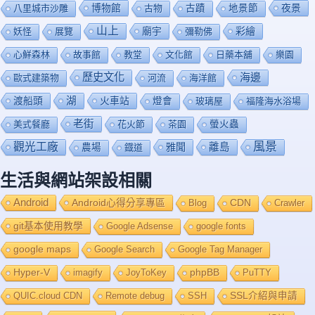
博物館
夜景
八里城市沙雕
古物
古蹟
地景節
山上
廟宇
彩繪
妖怪
展覽
彌勒佛
心鮮森林
故事館
教堂
文化館
日藥本舖
樂園
歷史文化
海邊
歐式建築物
河流
海洋館
渡船頭
湖
火車站
燈會
玻璃屋
福隆海水浴場
老街
美式餐廳
花火節
茶園
螢火蟲
風景
觀光工廠
雅聞
離島
農場
鐡道
生活與網站架設相關
Android
Android心得分享專區
Blog
CDN
Crawler
git基本使用教學
Google Adsense
google fonts
google maps
Google Search
Google Tag Manager
Hyper-V
imagify
JoyToKey
phpBB
PuTTY
QUIC.cloud CDN
Remote debug
SSH
SSL介紹與申請