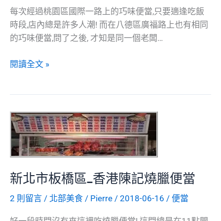
每次經過桃園區國際一路上的巧味便當,只要適逢吃飯
時段,店內總是許多人潮! 而在八德區廣福路上也有相同
的巧味便當,問了之後, 才知是同一個老闆…
巧
閱讀全文 »
味
便
當-
搬
家
位
置
更
新北市板橋區_香港陳記燒臘便當
新
2 則留言
/
北部美食
/
Pierre
/
2018-06-16
/
便當
好一段時間沒有來這裡吃燒臘便當! 這間總是在11點開