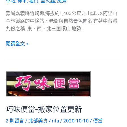
車站
,
神木
,
老街
,
螢火蟲
,
風景
隸屬嘉義縣竹崎鄉,海拔約1,403公尺之山城. 以阿里山
森林鐵路的中途站、老街與自然景色聞名,有著中台灣
九份之稱. 東、西、北三面環山,地勢…
奮
閱讀全文 »
起
湖
巧味便當-搬家位置更新
2 則留言
/
北部美食
/
rita
/
2020-10-10
/
便當