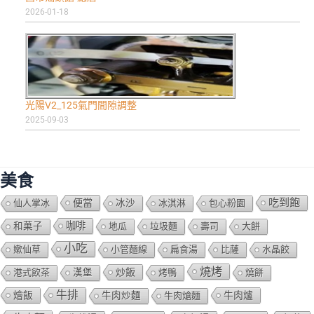
2026-01-18
光陽V2_125氣門間隙調整
2025-09-03
美食
吃到飽
便當
仙人掌冰
冰沙
冰淇淋
包心粉園
咖啡
和菓子
地瓜
垃圾麵
壽司
大餅
小吃
嫰仙草
小管麵線
扁食湯
比薩
水晶餃
燒烤
炒飯
港式飲茶
漢堡
烤鴨
燒餅
牛排
燴飯
牛肉爐
牛肉炒麵
牛肉熗麵