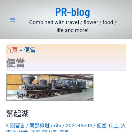
跳
PR-blog
至
主
Combined with travel / flower / food /
要
life and more!
內
容
首頁
便當
便當
奮起湖
3 則留言
/
南部旅遊
/
rita
/
2021-05-04
/
便當
,
山上
,
火