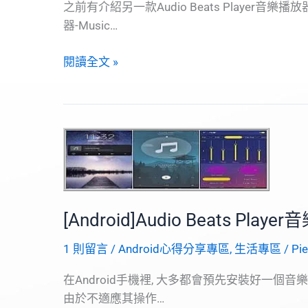
之前有介紹另一款Audio Beats Player音
器-Music…
[Android]Musicolet
閱讀全文 »
音
樂
播
放
器
[Android]Audio Beats Play
1 則留言
/
Android心得分享專區
,
生活專區
/
Pi
在Android手機裡, 大多都會預先安裝好一個音樂
由於不適應其操作…