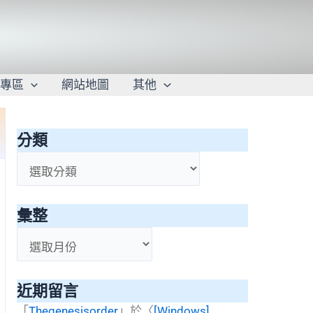
學專區
網站地圖
其他
分類
分
類
彙整
彙
整
近期留言
「
Thegenesisorder
」於〈
[Windows]