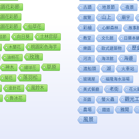
8桃園花彩節
夜景
古蹟
地景節
9桃園花彩節
山上
廟宇
展覽
0桃園花彩節
仙草花
彩繪
心鮮森林
故事
向日葵
士林官邸
毯節
教堂
文化館
日藥本
桃園彩色海芋
木蘭花
歷
樂園
歐式建築物
玫瑰
油桐花
海邊
河流
海洋館
草原
神木
繡球花
渡船頭
湖
火車站
落羽松
菊花
玻璃屋
福隆海水浴場
風鈴木
金針花
老街
美式餐廳
花火
魯冰花
觀光
茶園
螢火蟲
雅聞
農場
鐡道
風景