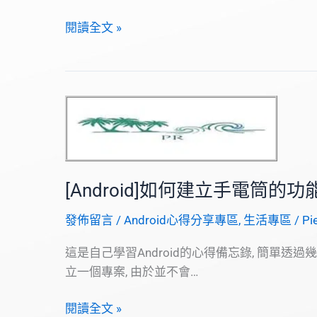
[Android]Audio
閱讀全文 »
Beats
Player
音
樂
播
放
器
[Android]如何建立手電筒的功
發佈留言
/
Android心得分享專區
,
生活專區
/
Pi
這是自己學習Android的心得備忘錄, 簡單透過
立一個專案, 由於並不會…
[Android]
閱讀全文 »