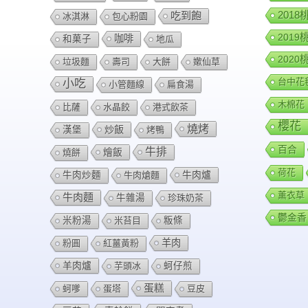
今
201
吃到飽
冰淇淋
包心粉園
天
201
咖啡
和菓子
地瓜
似
202
垃圾麵
壽司
大餅
嫰仙草
乎
台中花
小吃
小管麵線
扁食湯
全
木棉花
面
比薩
水晶餃
港式飲茶
開
櫻花
燒烤
炒飯
漢堡
烤鴨
放
百合
牛排
燴飯
燒餅
了!
荷花
牛肉爐
牛肉炒麵
牛肉熗麵
薰衣草
牛肉麵
牛雜湯
珍珠奶茶
鬱金香
米粉湯
米苔目
粄條
羊肉
粉圓
紅薑黃粉
羊肉爐
芋頭冰
蚵仔煎
蛋糕
蚵嗲
蛋塔
豆皮