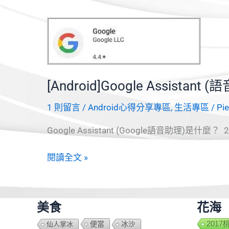
建
立
自
己
的
Android
[Android]Google Assist
Library
與
1 則留言
/
Android心得分享專區
,
生活專區
/
Pi
使
Google Assistant (Google語音助理)是什麼？ 20
用
方
[Android]Google
閱讀全文 »
式?
Assistant
(語
音
美食
花海
助
便當
201
仙人掌冰
冰沙
理)