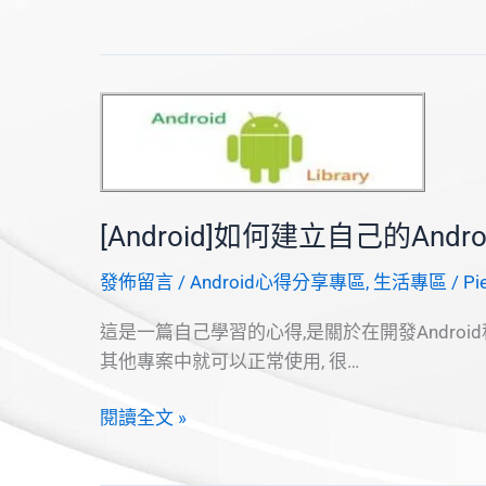
如
何
建
立
手
電
筒
的
[Android]如何建立自己的Andro
功
能
發佈留言
/
Android心得分享專區
,
生活專區
/
Pi
這是一篇自己學習的心得,是關於在開發Androi
其他專案中就可以正常使用, 很…
[Android]
閱讀全文 »
如
何