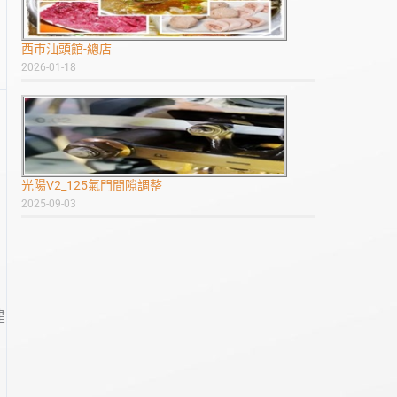
西市汕頭館-總店
2026-01-18
光陽V2_125氣門間隙調整
2025-09-03
建