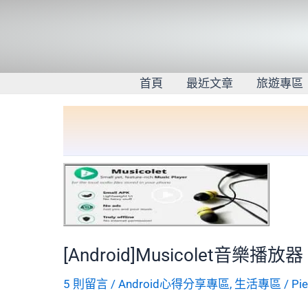
跳
至
主
要
內
首頁
最近文章
旅遊專區
容
[Android]Musicolet音樂播放器
5 則留言
/
Android心得分享專區
,
生活專區
/
Pi