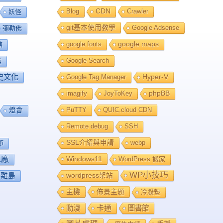
Blog
CDN
Crawler
妖怪
git基本使用教學
Google Adsense
彌勒佛
google fonts
google maps
館
Google Search
舖
史文化
Google Tag Manager
Hyper-V
imagify
JoyToKey
phpBB
PuTTY
QUIC.cloud CDN
燈會
Remote debug
SSH
SSL介紹與申請
webp
節
工廠
Windows11
WordPress 搬家
WP小技巧
離島
wordpress架站
主機
佈景主題
冷凝墊
卡通
動漫
圖書館