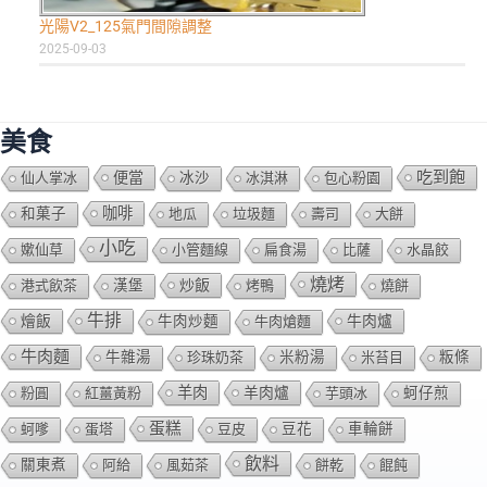
光陽V2_125氣門間隙調整
2025-09-03
美食
吃到飽
便當
仙人掌冰
冰沙
冰淇淋
包心粉園
咖啡
和菓子
地瓜
垃圾麵
壽司
大餅
小吃
嫰仙草
小管麵線
扁食湯
比薩
水晶餃
燒烤
炒飯
港式飲茶
漢堡
烤鴨
燒餅
牛排
燴飯
牛肉爐
牛肉炒麵
牛肉熗麵
牛肉麵
牛雜湯
珍珠奶茶
米粉湯
米苔目
粄條
羊肉
羊肉爐
粉圓
紅薑黃粉
芋頭冰
蚵仔煎
蛋糕
蚵嗲
蛋塔
豆皮
豆花
車輪餅
飲料
關東煮
阿給
風茹茶
餅乾
餛飩