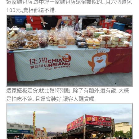
這家麵包店,跟中壢一家麵包店還蠻類似的…且六個麵包
100元.,賣相都還不錯.
這家鐵板定食,就比較特別點..除了有麵外,還有飯..大概
是怕吃不飽. 且還會裝好.讓客人觀賞喔.