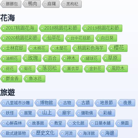
鴨肉
髒髒包
麻糬
黑枸杞
花海
2018桃園花彩節
2017桃園花海
2019桃園花彩節
2020桃園花彩節
仙草花
向日葵
台中花毯節
櫻花
士林官邸
桃園彩色海芋
木棉花
木蘭花
玫瑰
草原
百合
神木
油桐花
繡球花
落羽松
風鈴木
荷花
菊花
薰衣草
金針花
鬱金香
魯冰花
旅遊
博物館
夜景
八里城市沙雕
古物
古蹟
地景節
山上
廟宇
彩繪
妖怪
展覽
彌勒佛
心鮮森林
故事館
教堂
文化館
日藥本舖
樂園
歷史文化
海邊
歐式建築物
河流
海洋館