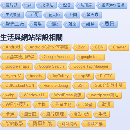
渡船頭
湖
火車站
燈會
玻璃屋
福隆海水浴場
老街
美式餐廳
花火節
茶園
螢火蟲
風景
觀光工廠
雅聞
離島
農場
鐡道
生活與網站架設相關
Android
Android心得分享專區
Blog
CDN
Crawler
git基本使用教學
Google Adsense
google fonts
google maps
Google Search
Google Tag Manager
Hyper-V
imagify
JoyToKey
phpBB
PuTTY
QUIC.cloud CDN
Remote debug
SSH
SSL介紹與申請
Windows11
webp
WordPress 搬家
wordpress架站
WP小技巧
主機
佈景主題
動漫
冷凝墊
卡通
圖片處理
圖書館
手機
廣告申請
機車維護
架站教學
網域名稱
測試網站