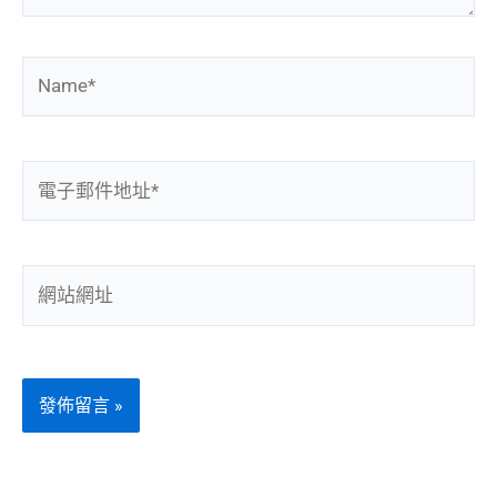
Name*
電
子
郵
件
網
地
站
址
網
*
址