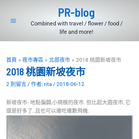
跳
PR-blog
至
主
Combined with travel / flower / food /
要
life and more!
內
容
首頁
夜市專區
北部夜市
2018 桃園新坡夜市
2018 桃園新坡夜市
2 則留言
/ 作者:
rita
/
2018-06-12
新坡夜市- 地點偏闢,小規模的夜市. 但比起大園夜市, 它
還是好多了..且也可以邊吃邊數飛機.