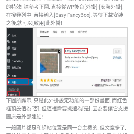
的特效! 請參考下圖, 直接從WP後台[外掛]-[安裝外掛],
在搜尋列中, 直接輸入[Easy FancyBox], 等待下載安裝
之後,就可以[啟用]此外掛!
下圖所顯示, 只是此外掛設定功能的一部份畫面, 而紅色
框預設值為[否], 但這裡需要挑選為[是] ,因為要讓它支援
圖床是外部連結!
一般圖片都是和網站位置是同一台主機的, 但文章多了,