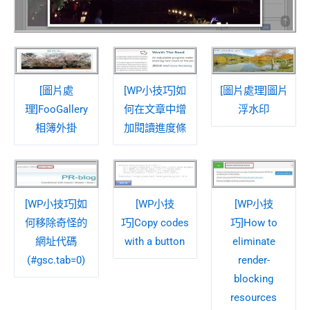
[圖片處
[WP小技巧]如
[圖片處理]圖片
理]FooGallery
何在文章中增
浮水印
相簿外掛
加閱讀進度條
[WP小技巧]如
[WP小技
[WP小技
何移除奇怪的
巧]Copy codes
巧]How to
網址代碼
with a button
eliminate
(#gsc.tab=0)
render-
blocking
resources