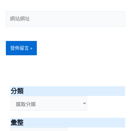
郵
件
網
地
站
址
網
*
址
分類
分
類
彙整