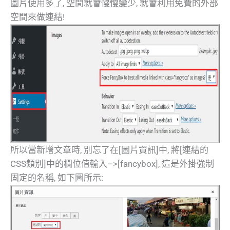
圖片使用多了, 空間就會慢慢變少, 就會利用免費的外部
空間來做連結!
所以當新增文章時, 別忘了在[圖片資訊]中, 將[連結的
CSS類別]中的欄位值輸入–>[fancybox], 這是外掛強制
固定的名稱, 如下圖所示: