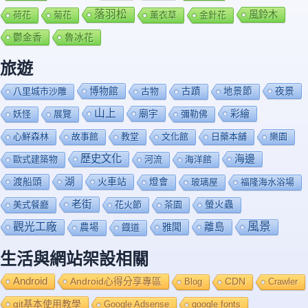
落羽松
風鈴木
荷花
菊花
薰衣草
金針花
鬱金香
魯冰花
旅遊
博物館
夜景
八里城市沙雕
古物
古蹟
地景節
山上
廟宇
彩繪
妖怪
展覽
彌勒佛
心鮮森林
故事館
教堂
文化館
日藥本舖
樂園
歷史文化
海邊
歐式建築物
河流
海洋館
渡船頭
湖
火車站
燈會
玻璃屋
福隆海水浴場
老街
美式餐廳
花火節
茶園
螢火蟲
風景
觀光工廠
雅聞
離島
農場
鐡道
生活與網站架設相關
Android
Android心得分享專區
Blog
CDN
Crawler
git基本使用教學
Google Adsense
google fonts