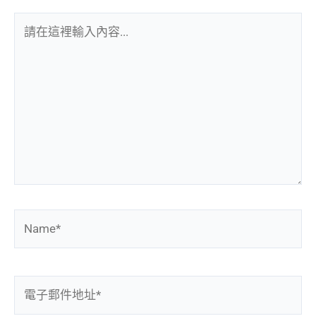
請
在
這
裡
輸
入
內
容...
Name*
電
子