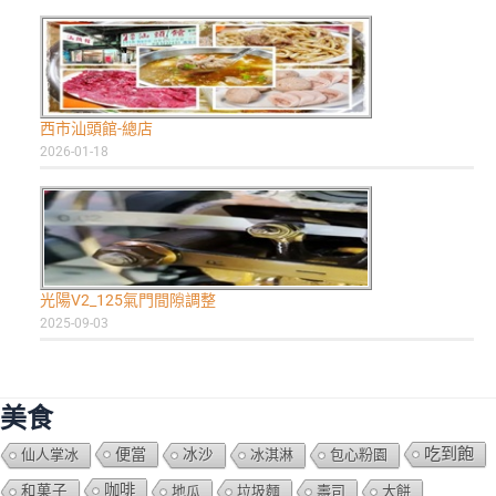
西市汕頭館-總店
2026-01-18
光陽V2_125氣門間隙調整
2025-09-03
美食
吃到飽
便當
仙人掌冰
冰沙
冰淇淋
包心粉園
咖啡
和菓子
地瓜
垃圾麵
壽司
大餅