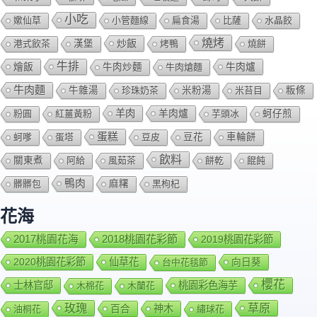
小吃
嫰仙草
小管麵線
扁食湯
比薩
水晶餃
燒烤
炒飯
港式飲茶
漢堡
烤鴨
燒餅
牛排
燴飯
牛肉爐
牛肉炒麵
牛肉熗麵
牛肉麵
牛雜湯
珍珠奶茶
米粉湯
米苔目
粄條
羊肉
羊肉爐
粉圓
紅薑黃粉
芋頭冰
蚵仔煎
蛋糕
蚵嗲
蛋塔
豆皮
豆花
車輪餅
飲料
關東煮
阿給
風茹茶
餅乾
餛飩
鴨肉
髒髒包
麻糬
黑枸杞
花海
2018桃園花彩節
2017桃園花海
2019桃園花彩節
2020桃園花彩節
仙草花
向日葵
台中花毯節
櫻花
士林官邸
桃園彩色海芋
木棉花
木蘭花
玫瑰
草原
百合
神木
油桐花
繡球花