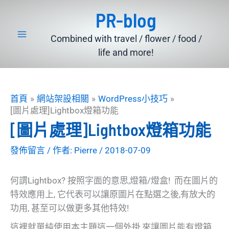
跳
PR-blog
至
主
Combined with travel / flower / food /
要
life and more!
內
容
首頁
網站架設相關
WordPress小技巧
[圖片處理]Lightbox燈箱功能
[圖片處理]Lightbox燈箱功能
發佈留言
/ 作者:
Pierre
/
2018-07-09
何謂Lightbox? 按照字面的意思,燈箱/燈盒! 而在圖片的
特效應用上, 它代表可以讓原圖片在點選之後,有放大的
功用, 甚至可以做更多其他特效!
這裡就單純使用本主題這一個外掛,來讓圖片能有燈箱