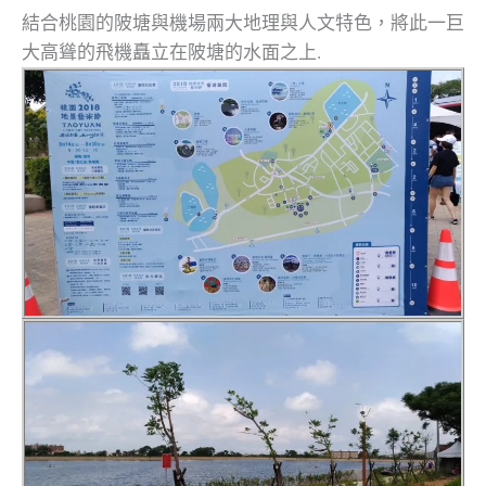
結合桃園的陂塘與機場兩大地理與人文特色，將此一巨
大高聳的飛機矗立在陂塘的水面之上.