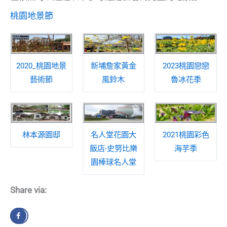
桃園地景節
2020_桃園地景
新埔詹家黃金
2023桃園戀戀
藝術節
風鈴木
魯冰花季
林本源園邸
名人堂花園大
2021桃園彩色
飯店-史努比樂
海芋季
園棒球名人堂
Share via: