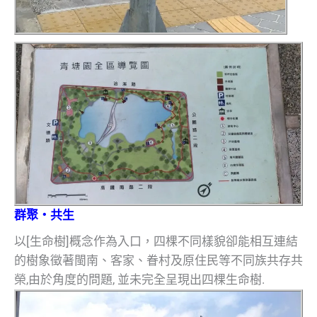
群聚‧共生
以[生命樹]概念作為入口，四棵不同樣貌卻能相互連結
的樹象徵著閩南、客家、眷村及原住民等不同族共存共
榮,由於角度的問題, 並未完全呈現出四棵生命樹.