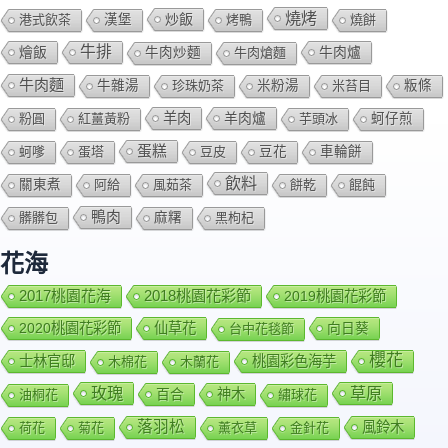
燒烤
炒飯
港式飲茶
漢堡
烤鴨
燒餅
牛排
燴飯
牛肉爐
牛肉炒麵
牛肉熗麵
牛肉麵
牛雜湯
珍珠奶茶
米粉湯
米苔目
粄條
羊肉
羊肉爐
粉圓
紅薑黃粉
芋頭冰
蚵仔煎
蛋糕
蚵嗲
蛋塔
豆皮
豆花
車輪餅
飲料
關東煮
阿給
風茹茶
餅乾
餛飩
鴨肉
髒髒包
麻糬
黑枸杞
花海
2018桃園花彩節
2017桃園花海
2019桃園花彩節
2020桃園花彩節
仙草花
向日葵
台中花毯節
櫻花
士林官邸
桃園彩色海芋
木棉花
木蘭花
玫瑰
草原
百合
神木
油桐花
繡球花
落羽松
風鈴木
荷花
菊花
薰衣草
金針花