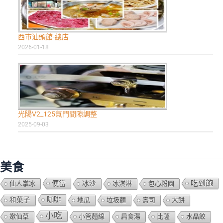
西市汕頭館-總店
2026-01-18
光陽V2_125氣門間隙調整
2025-09-03
美食
吃到飽
便當
仙人掌冰
冰沙
冰淇淋
包心粉園
咖啡
和菓子
地瓜
垃圾麵
壽司
大餅
小吃
嫰仙草
小管麵線
扁食湯
比薩
水晶餃