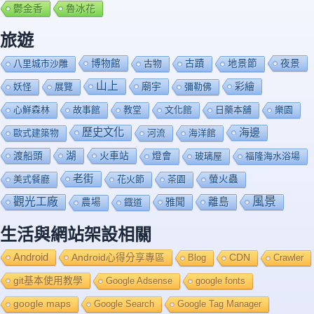
鬱金香
魯冰花
旅遊
博物館
夜景
八里城市沙雕
古物
古蹟
地景節
山上
廟宇
彩繪
妖怪
展覽
彌勒佛
心鮮森林
故事館
教堂
文化館
日藥本舖
樂園
歷史文化
海邊
歐式建築物
河流
海洋館
渡船頭
湖
火車站
燈會
玻璃屋
福隆海水浴場
老街
美式餐廳
花火節
茶園
螢火蟲
風景
觀光工廠
雅聞
離島
農場
鐡道
生活與網站架設相關
Android
Android心得分享專區
Blog
CDN
Crawler
git基本使用教學
Google Adsense
google fonts
google maps
Google Search
Google Tag Manager