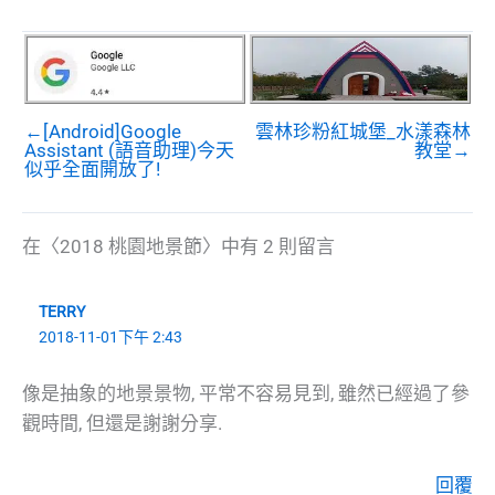
←[Android]Google
雲林珍粉紅城堡_水漾森林
Assistant (語音助理)今天
教堂→
似乎全面開放了!
在〈2018 桃園地景節〉中有 2 則留言
TERRY
2018-11-01下午 2:43
像是抽象的地景景物, 平常不容易見到, 雖然已經過了參
觀時間, 但還是謝謝分享.
回覆