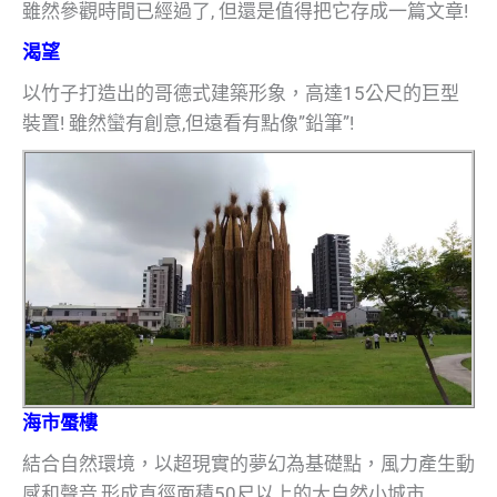
雖然參觀時間已經過了, 但還是值得把它存成一篇文章!
渴望
以竹子打造出的哥德式建築形象，高達15公尺的巨型
裝置! 雖然蠻有創意,但遠看有點像”鉛筆”!
海市蜃樓
結合自然環境，以超現實的夢幻為基礎點，風力產生動
感和聲音,形成直徑面積50尺以上的大自然小城市.