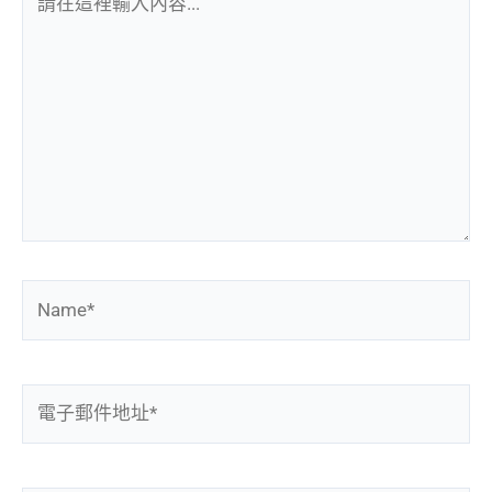
在
這
裡
輸
入
內
容...
Name*
電
子
郵
件