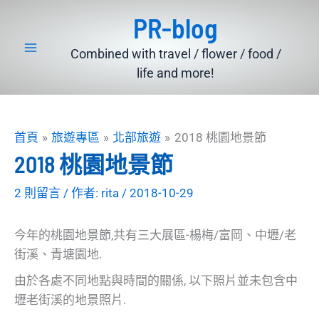
跳
PR-blog
至
主
Combined with travel / flower / food /
要
life and more!
內
容
首頁
旅遊專區
北部旅遊
2018 桃園地景節
2018 桃園地景節
2 則留言
/ 作者:
rita
/
2018-10-29
今年的桃園地景節,共有三大展區-楊梅/富岡、中壢/老
街溪、青塘園地.
由於各處不同地點與時間的關係, 以下照片並未包含中
壢老街溪的地景照片.