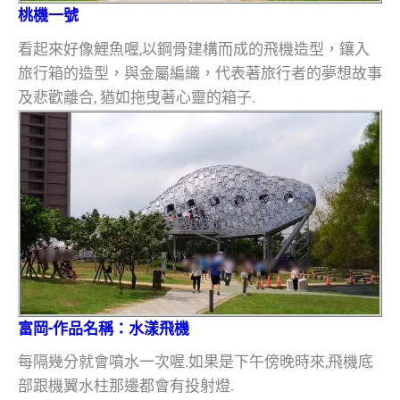
桃機一號
看起來好像鯉魚喔,以鋼骨建構而成的飛機造型，鑲入
旅行箱的造型，與金屬編織，代表著旅行者的夢想故事
及悲歡離合, 猶如拖曳著心靈的箱子.
富岡-作品名稱：水漾飛機
每隔幾分就會噴水一次喔.如果是下午傍晚時來,飛機底
部跟機翼水柱那邊都會有投射燈.