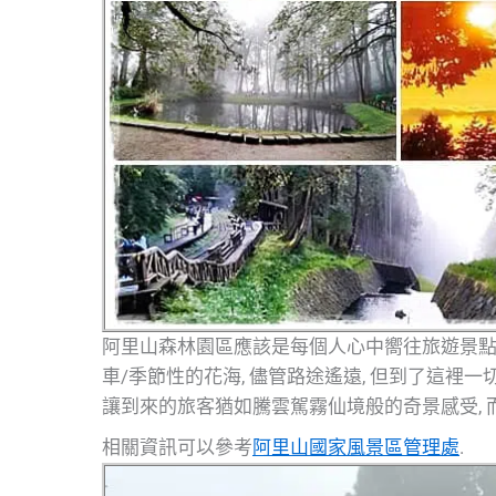
阿里山森林園區應該是每個人心中嚮往旅遊景點其
車/季節性的花海, 儘管路途遙遠, 但到了這裡一切
讓到來的旅客猶如騰雲駕霧仙境般的奇景感受, 
相關資訊可以參考
阿里山國家風景區管理處
.