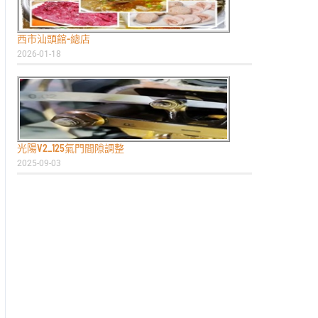
西市汕頭館-總店
2026-01-18
光陽V2_125氣門間隙調整
2025-09-03