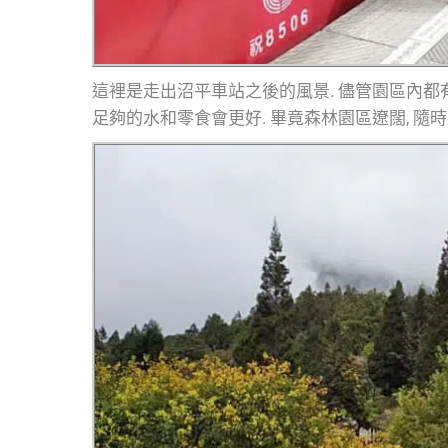
這裡是走出沼平車站之後的風景. 儘管園區內都有
足夠的水和零食會更好. 畢竟森林園區遼闊, 隨