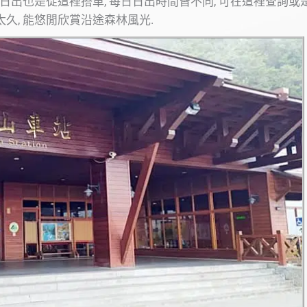
看日出也是從這裡搭車, 每日日出時間皆不同, 可在這裡查詢或
久, 能悠閒欣賞沿途森林風光.