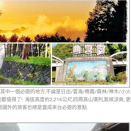
中一個必遊的地方,不論是日出/雲海/晚霞/森林/神木/小火
都值得了! 海拔高度約2,216公尺,四周高山環列,氣候涼爽, 更
而國外的旅客也總是當成來台必遊的景點.