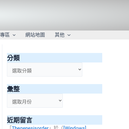
學專區
網站地圖
其他
分類
分
類
彙整
彙
整
近期留言
「
Thegenesisorder
」於〈
[Windows]