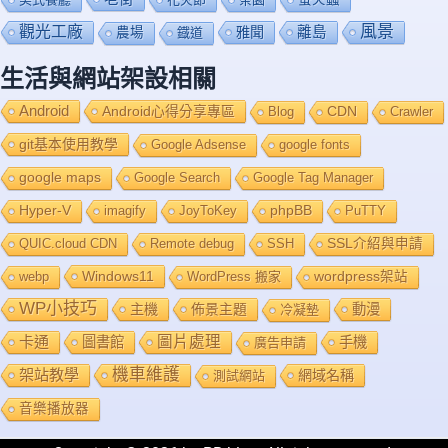
風景
觀光工廠
雅聞
離島
農場
鐡道
生活與網站架設相關
Android
Android心得分享專區
Blog
CDN
Crawler
git基本使用教學
Google Adsense
google fonts
google maps
Google Search
Google Tag Manager
Hyper-V
imagify
JoyToKey
phpBB
PuTTY
QUIC.cloud CDN
Remote debug
SSH
SSL介紹與申請
Windows11
webp
WordPress 搬家
wordpress架站
WP小技巧
主機
佈景主題
動漫
冷凝墊
卡通
圖片處理
圖書館
手機
廣告申請
機車維護
架站教學
網域名稱
測試網站
音樂播放器