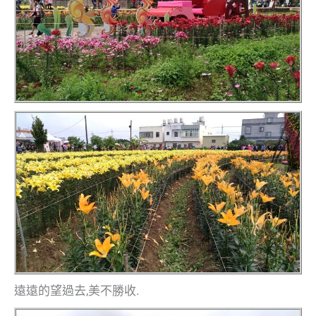
遠遠的望過去,美不勝收.