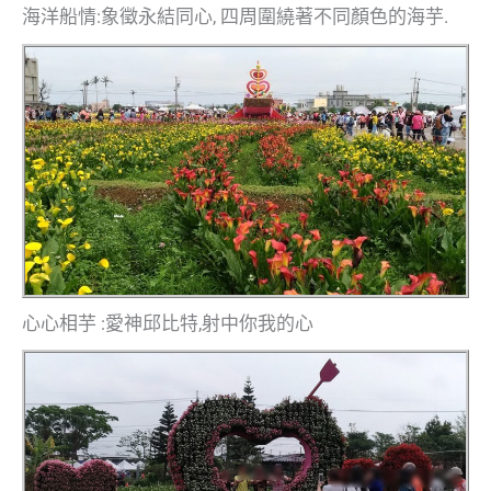
海洋船情:象徵永結同心, 四周圍繞著不同顏色的海芋.
心心相芋 :愛神邱比特,射中你我的心