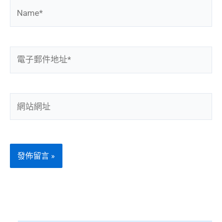
Name*
電
子
郵
件
網
地
站
址
網
*
址