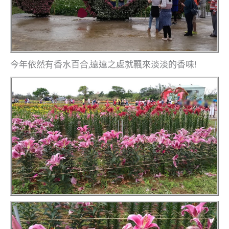
今年依然有香水百合,遠遠之處就飄來淡淡的香味!