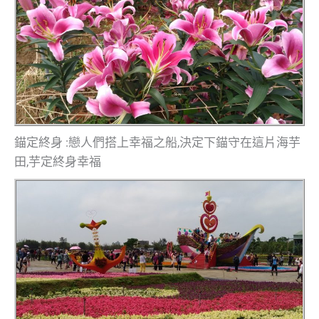
錨定終身 :戀人們搭上幸福之船,決定下錨守在這片海芋
田,芋定終身幸福