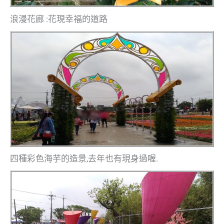
浪漫花廊 :花現幸福的道路
四種彩色海芋的造景,去年也有現身過喔.