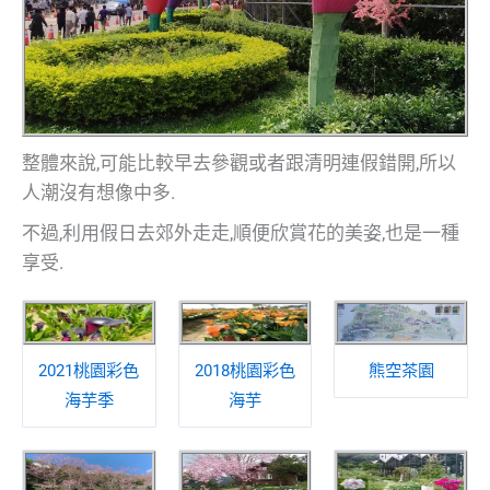
整體來說,可能比較早去參觀或者跟清明連假錯開,所以
人潮沒有想像中多.
不過,利用假日去郊外走走,順便欣賞花的美姿,也是一種
享受.
2021桃園彩色
2018桃園彩色
熊空茶園
海芋季
海芋