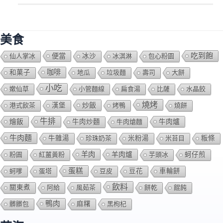
美食
吃到飽
便當
仙人掌冰
冰沙
冰淇淋
包心粉園
咖啡
和菓子
地瓜
垃圾麵
壽司
大餅
小吃
嫰仙草
小管麵線
扁食湯
比薩
水晶餃
燒烤
炒飯
港式飲茶
漢堡
烤鴨
燒餅
牛排
燴飯
牛肉爐
牛肉炒麵
牛肉熗麵
牛肉麵
牛雜湯
珍珠奶茶
米粉湯
米苔目
粄條
羊肉
羊肉爐
粉圓
紅薑黃粉
芋頭冰
蚵仔煎
蛋糕
蚵嗲
蛋塔
豆皮
豆花
車輪餅
飲料
關東煮
阿給
風茹茶
餅乾
餛飩
鴨肉
髒髒包
麻糬
黑枸杞