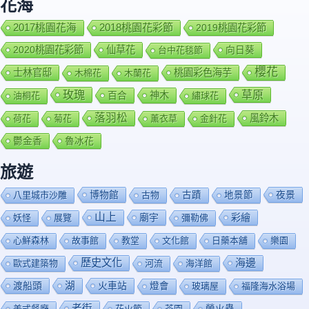
花海
2018桃園花彩節
2017桃園花海
2019桃園花彩節
2020桃園花彩節
仙草花
向日葵
台中花毯節
櫻花
士林官邸
桃園彩色海芋
木棉花
木蘭花
玫瑰
草原
百合
神木
油桐花
繡球花
落羽松
風鈴木
荷花
菊花
薰衣草
金針花
鬱金香
魯冰花
旅遊
博物館
夜景
八里城市沙雕
古物
古蹟
地景節
山上
廟宇
彩繪
妖怪
展覽
彌勒佛
心鮮森林
故事館
教堂
文化館
日藥本舖
樂園
歷史文化
海邊
歐式建築物
河流
海洋館
渡船頭
湖
火車站
燈會
玻璃屋
福隆海水浴場
老街
美式餐廳
花火節
茶園
螢火蟲