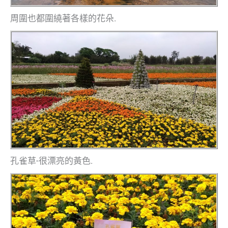
周圍也都圍繞著各樣的花朵.
孔雀草-很漂亮的黃色.