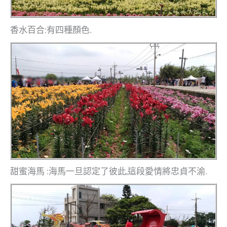
香水百合:有四種顏色.
甜蜜海馬 :海馬一旦認定了彼此,這段愛情將忠貞不渝.