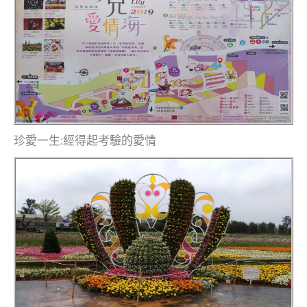
珍愛一生:經得起考驗的愛情