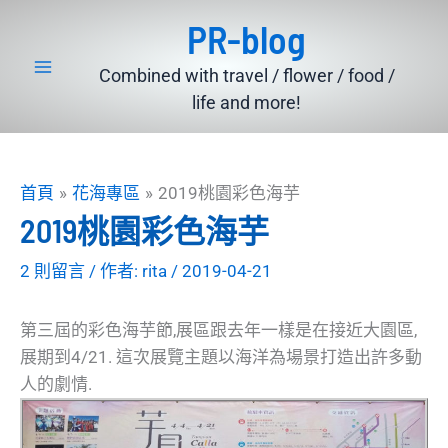
跳
PR-blog
至
主
Combined with travel / flower / food /
要
life and more!
內
容
首頁
花海專區
2019桃園彩色海芋
2019桃園彩色海芋
2 則留言
/ 作者:
rita
/
2019-04-21
第三屆的彩色海芋節,展區跟去年一樣是在接近大園區,
展期到4/21. 這次展覽主題以海洋為場景打造出許多動
人的劇情.