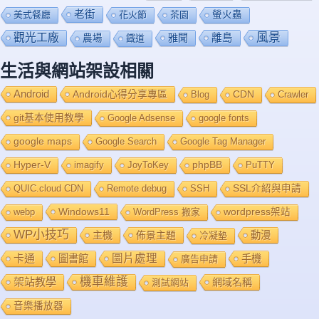
老街
美式餐廳
花火節
茶園
螢火蟲
風景
觀光工廠
雅聞
離島
農場
鐡道
生活與網站架設相關
Android
Android心得分享專區
Blog
CDN
Crawler
git基本使用教學
Google Adsense
google fonts
google maps
Google Search
Google Tag Manager
Hyper-V
imagify
JoyToKey
phpBB
PuTTY
QUIC.cloud CDN
Remote debug
SSH
SSL介紹與申請
Windows11
webp
WordPress 搬家
wordpress架站
WP小技巧
主機
佈景主題
動漫
冷凝墊
卡通
圖片處理
圖書館
手機
廣告申請
機車維護
架站教學
網域名稱
測試網站
音樂播放器