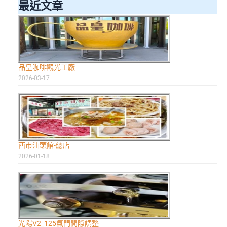
最近文章
品皇咖啡觀光工廠
2026-03-17
西市汕頭館-總店
2026-01-18
光陽V2_125氣門間隙調整