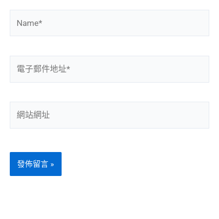
Name*
電
子
郵
件
網
地
站
址
網
*
址