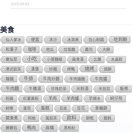
2025-09-03
美食
吃到飽
便當
仙人掌冰
冰沙
冰淇淋
包心粉園
咖啡
和菓子
地瓜
垃圾麵
壽司
大餅
小吃
嫰仙草
小管麵線
扁食湯
比薩
水晶餃
燒烤
炒飯
港式飲茶
漢堡
烤鴨
燒餅
牛排
燴飯
牛肉爐
牛肉炒麵
牛肉熗麵
牛肉麵
牛雜湯
珍珠奶茶
米粉湯
米苔目
粄條
羊肉
羊肉爐
粉圓
紅薑黃粉
芋頭冰
蚵仔煎
蛋糕
蚵嗲
蛋塔
豆皮
豆花
車輪餅
飲料
關東煮
阿給
風茹茶
餅乾
餛飩
鴨肉
髒髒包
麻糬
黑枸杞