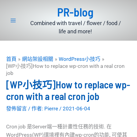
跳
PR-blog
至
主
Combined with travel / flower / food /
要
life and more!
內
容
首頁
網站架設相關
WordPress小技巧
[WP小技巧]How to replace wp-cron with a real cron
job
[WP小技巧]How to replace wp-
cron with a real cron job
發佈留言
/ 作者:
Pierre
/
2021-06-04
Cron job 是Server端一種計畫性任務的技術. 在
WordPress(WP)環境裡有內建wp-cron的功能, 可使其