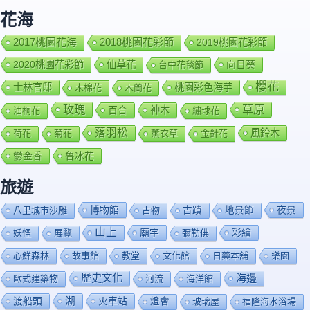
花海
2018桃園花彩節
2017桃園花海
2019桃園花彩節
2020桃園花彩節
仙草花
向日葵
台中花毯節
櫻花
士林官邸
桃園彩色海芋
木棉花
木蘭花
玫瑰
草原
百合
神木
油桐花
繡球花
落羽松
風鈴木
荷花
菊花
薰衣草
金針花
鬱金香
魯冰花
旅遊
博物館
夜景
八里城市沙雕
古物
古蹟
地景節
山上
廟宇
彩繪
妖怪
展覽
彌勒佛
心鮮森林
故事館
教堂
文化館
日藥本舖
樂園
歷史文化
海邊
歐式建築物
河流
海洋館
渡船頭
湖
火車站
燈會
玻璃屋
福隆海水浴場