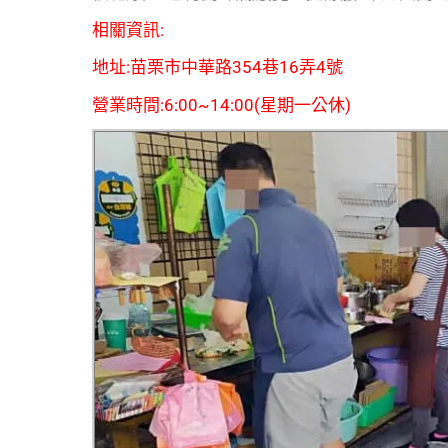
相關資訊:
地址:苗栗市中華路354巷16弄4號
營業時間:6:00~14:00(星期一公休)