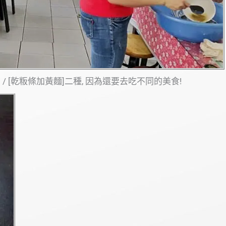
/ [乾粄條加黃麵]二種, 因為還要去吃不同的美食!