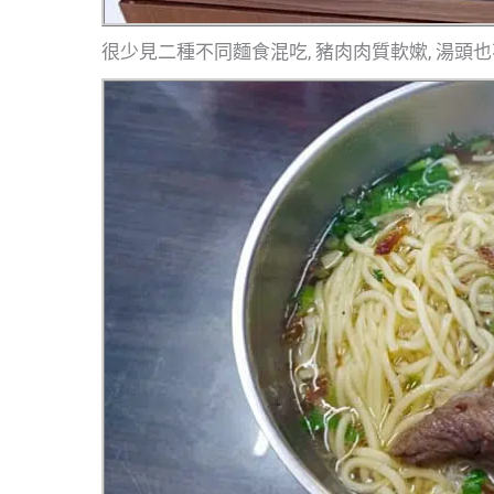
很少見二種不同麵食混吃, 豬肉肉質軟嫰, 湯頭也