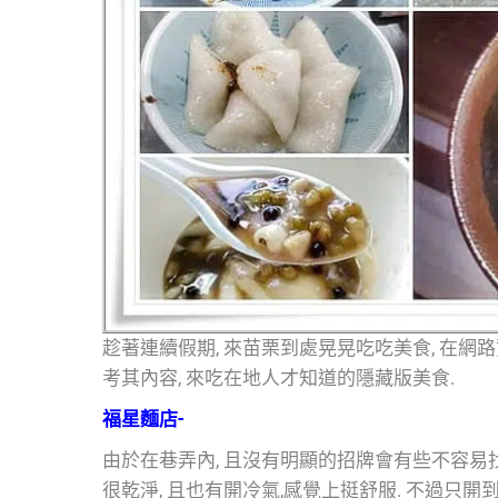
趁著連續假期, 來苗栗到處晃晃吃吃美食, 在網
考其內容, 來吃在地人才知道的隱藏版美食.
福星麵店-
由於在巷弄內, 且沒有明顯的招牌會有些不容易找,
很乾淨, 且也有開冷氣,感覺上挺舒服. 不過只開到