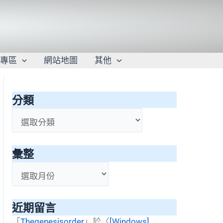
學專區
網站地圖
其他
分類
分
類
彙整
彙
整
近期留言
「
Thegenesisorder
」於〈
[Windows]