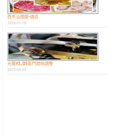
西市汕頭館-總店
2026-01-18
光陽V2_125氣門間隙調整
2025-09-03