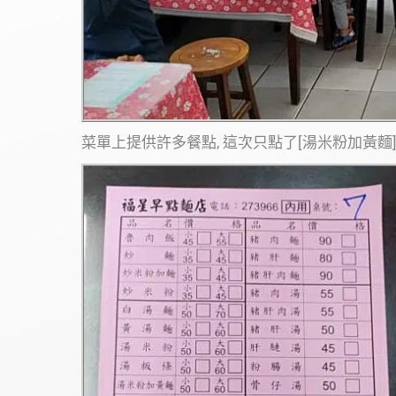
菜單上提供許多餐點, 這次只點了[湯米粉加黃麵] 