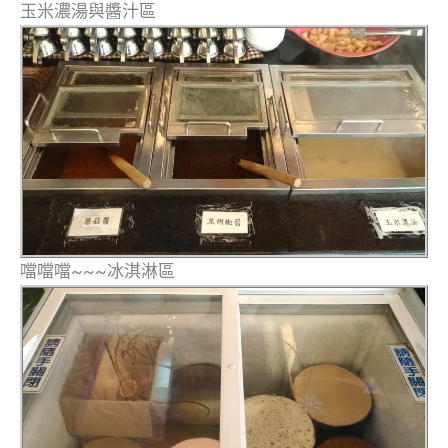
玉米濃湯與醬汁區
噹噹噹~~~冰淇淋區