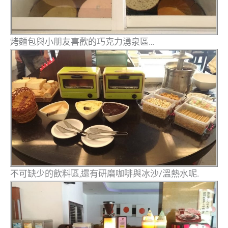
烤麵包與小朋友喜歡的巧克力湧泉區…
不可缺少的飲料區,還有研磨咖啡與冰沙/溫熱水呢.