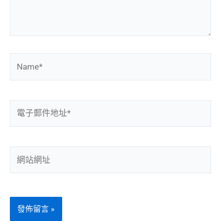
內
容...
Name*
電
子
郵
件
網
地
站
址
網
*
址