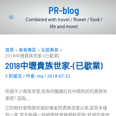
跳
PR-blog
至
主
Combined with travel / flower / food /
要
life and more!
內
容
首頁
美食專區
北部美食
2018中壢貴族世家-(已歇業)
2018中壢貴族世家-(已歇業)
2 則留言
/ 作者:
rita
/
2018-07-22
吃過不少貴族世家,但為何獨講位在中原附近的貴族世
家呢? 因為…..
它的熱炒食物是吃過好幾家的貴族世家以來,菜色多樣
的一家.當天每隔一段時間就會變更新菜色! 吃過的其他