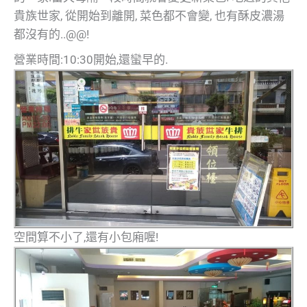
貴族世家, 從開始到離開, 菜色都不會變, 也有酥皮濃湯
都沒有的..@@!
營業時間:10:30開始,還蠻早的.
空間算不小了,還有小包廂喔!