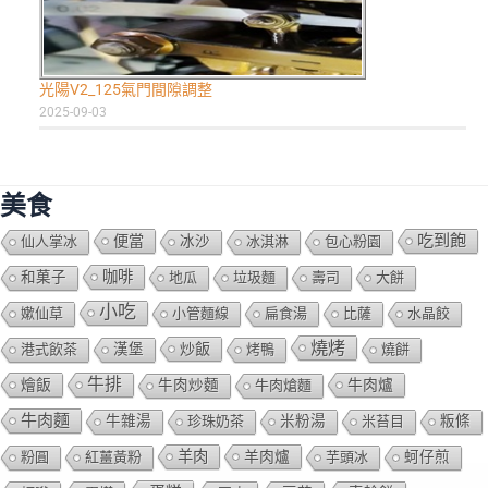
光陽V2_125氣門間隙調整
2025-09-03
美食
吃到飽
便當
仙人掌冰
冰沙
冰淇淋
包心粉園
咖啡
和菓子
地瓜
垃圾麵
壽司
大餅
小吃
嫰仙草
小管麵線
扁食湯
比薩
水晶餃
燒烤
炒飯
港式飲茶
漢堡
烤鴨
燒餅
牛排
燴飯
牛肉爐
牛肉炒麵
牛肉熗麵
牛肉麵
牛雜湯
珍珠奶茶
米粉湯
米苔目
粄條
羊肉
羊肉爐
粉圓
紅薑黃粉
芋頭冰
蚵仔煎