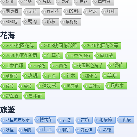
蛋糕
蚵嗲
蛋塔
豆皮
豆花
車輪餅
飲料
關東煮
阿給
風茹茶
餅乾
餛飩
鴨肉
髒髒包
麻糬
黑枸杞
花海
2018桃園花彩節
2017桃園花海
2019桃園花彩節
2020桃園花彩節
仙草花
向日葵
台中花毯節
櫻花
士林官邸
桃園彩色海芋
木棉花
木蘭花
玫瑰
草原
百合
神木
油桐花
繡球花
落羽松
風鈴木
荷花
菊花
薰衣草
金針花
鬱金香
魯冰花
旅遊
博物館
夜景
八里城市沙雕
古物
古蹟
地景節
山上
廟宇
彩繪
妖怪
展覽
彌勒佛