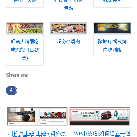
港點
呷霸火烤兩吃
超夯の燒肉
豬對有-韓式烤
吃到飽–(已歇
肉吃到飽
業)
Share via:
←[佈景主題]主題5:幫佈景
[WP小技巧]如何建立一個