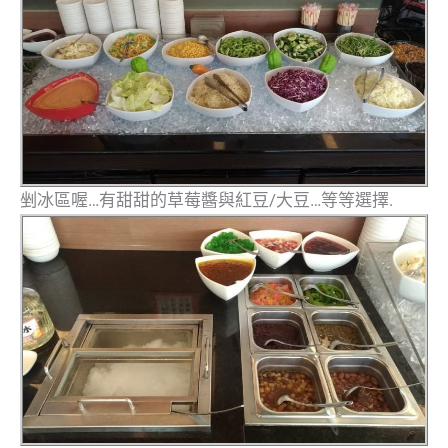
剉冰區喔…有甜甜的草莓醬與紅豆/大豆…等等選擇.