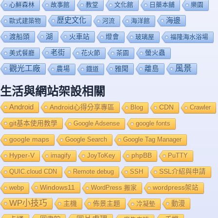
心鮮森林
故事館
教堂
文化館
日藥本舖
樂園
歷史文化
海邊
歐式建築物
河流
海洋館
渡船頭
湖
火車站
燈會
玻璃屋
福隆海水浴場
老街
美式餐廳
花火節
茶園
螢火蟲
風景
觀光工廠
雅聞
離島
農場
鐡道
生活與網站架設相關
Android
Android心得分享專區
Blog
CDN
Crawler
git基本使用教學
Google Adsense
google fonts
google maps
Google Search
Google Tag Manager
Hyper-V
imagify
JoyToKey
phpBB
PuTTY
QUIC.cloud CDN
Remote debug
SSH
SSL介紹與申請
Windows11
webp
WordPress 搬家
wordpress架站
WP小技巧
主機
佈景主題
動漫
冷凝墊