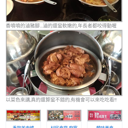
香噴噴的滷豬腳…滷的還蠻軟嫩的,年長者都咬得動喔
以菜色來講,真的還算蠻不錯的,有機會可以來吃吃看!!
香掬羊肉爐
村民食堂-廚窗
韓味美食