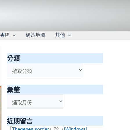
學專區
網站地圖
其他
分類
分
類
彙整
彙
整
近期留言
「
Thegenesisorder
」於〈
[Windows]