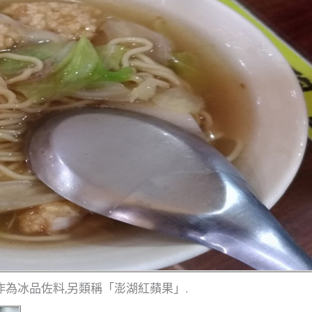
作為冰品佐料,另類稱「澎湖紅蘋果」.