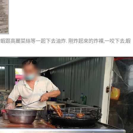
狗蝦跟高麗菜絲等一起下去油炸. 剛炸起來的炸裸,一咬下去,蝦