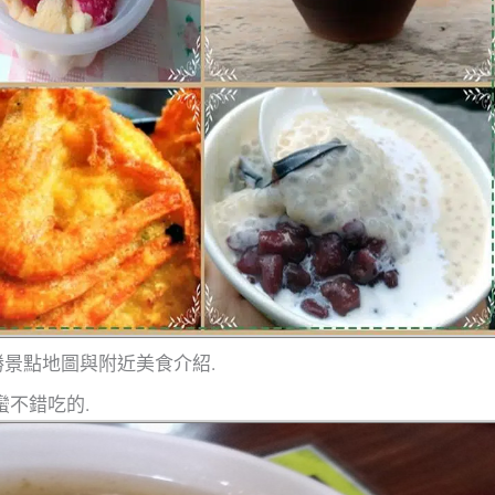
勝景點地圖與附近美食介紹.
蠻不錯吃的.