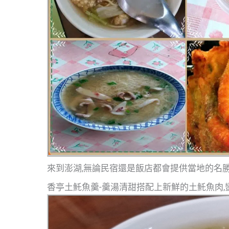
來到澎湖,無論民宿還是飯店都會提供當地的名
香亭土魠魚羹-羹湯清甜搭配上新鮮的土魠魚肉,