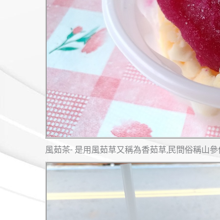
風茹茶- 是用風茹草又稱為香茹草,民間俗稱山參