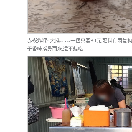
赤崁炸粿- 大推~~~一個只要30元,配料有兩隻
子香味撲鼻而來,還不錯吃.