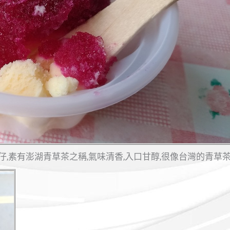
仔,素有澎湖青草茶之稱,氣味清香,入口甘醇,很像台灣的青草茶