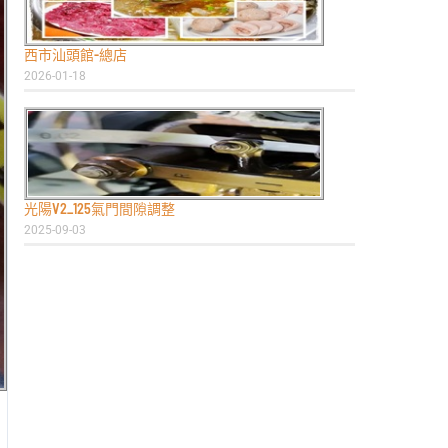
西市汕頭館-總店
2026-01-18
光陽V2_125氣門間隙調整
2025-09-03